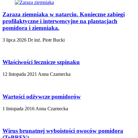
Zaraza ziemniaka w natarciu. Konieczne zabiegi
profilaktyczne i interwencyjne na plantacjach
pomidora i ziemniaka.
3 lipca 2026
Dr inż. Piotr Bucki
Właściwości lecznicze szpinaku
12 listopada 2021
Anna Czarnecka
Wartości odżywcze pomidorów
1 listopada 2016
Anna Czarnecka
Wirus brunatnej wyboistości owoców pomidora
(ToBRFV)