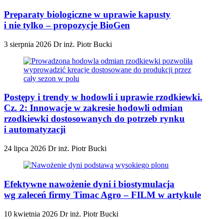
Preparaty biologiczne w uprawie kapusty
i nie tylko – propozycje BioGen
3 sierpnia 2026
Dr inż. Piotr Bucki
Postępy i trendy w hodowli i uprawie rzodkiewki.
Cz. 2: Innowacje w zakresie hodowli odmian
rzodkiewki dostosowanych do potrzeb rynku
i automatyzacji
24 lipca 2026
Dr inż. Piotr Bucki
Efektywne nawożenie dyni i biostymulacja
wg zaleceń firmy Timac Agro – FILM w artykule
10 kwietnia 2026
Dr inż. Piotr Bucki