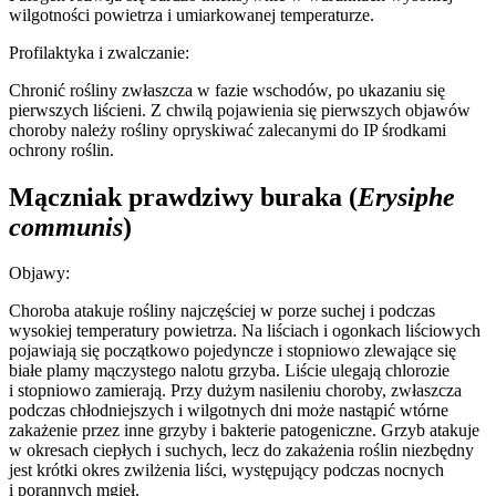
wilgotności powietrza i umiarkowanej temperaturze.
Profilaktyka i zwalczanie:
Chronić rośliny zwłaszcza w fazie wschodów, po ukazaniu się
pierwszych liścieni. Z chwilą pojawienia się pierwszych objawów
choroby należy rośliny opryskiwać zalecanymi do IP środkami
ochrony roślin.
Mączniak prawdziwy buraka
(
Erysiphe
communis
)
Objawy:
Choroba atakuje rośliny najczęściej w porze suchej i podczas
wysokiej temperatury powietrza. Na liściach i ogonkach liściowych
pojawiają się początkowo pojedyncze i stopniowo zlewające się
białe plamy mączystego nalotu grzyba. Liście ulegają chlorozie
i stopniowo zamierają. Przy dużym nasileniu choroby, zwłaszcza
podczas chłodniejszych i wilgotnych dni może nastąpić wtórne
zakażenie przez inne grzyby i bakterie patogeniczne. Grzyb atakuje
w okresach ciepłych i suchych, lecz do zakażenia roślin niezbędny
jest krótki okres zwilżenia liści, występujący podczas nocnych
i porannych mgieł.