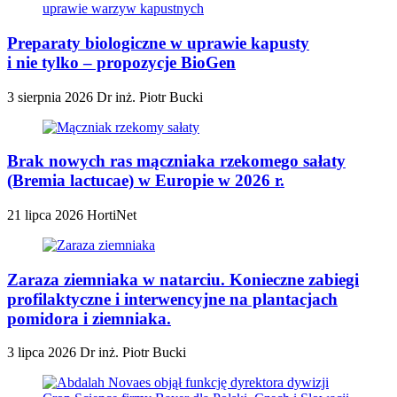
Preparaty biologiczne w uprawie kapusty
i nie tylko – propozycje BioGen
3 sierpnia 2026
Dr inż. Piotr Bucki
Brak nowych ras mączniaka rzekomego sałaty
(Bremia lactucae) w Europie w 2026 r.
21 lipca 2026
HortiNet
Zaraza ziemniaka w natarciu. Konieczne zabiegi
profilaktyczne i interwencyjne na plantacjach
pomidora i ziemniaka.
3 lipca 2026
Dr inż. Piotr Bucki