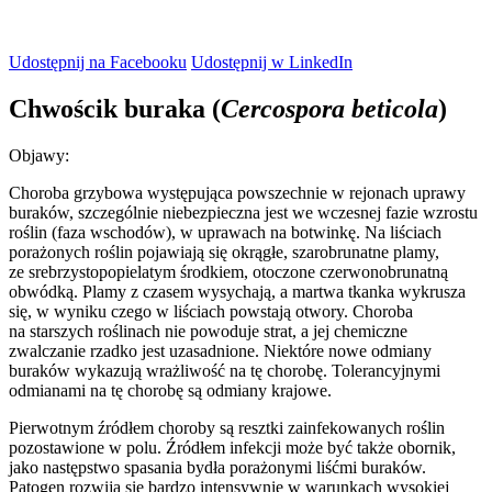
Udostępnij na Facebooku
Udostępnij w LinkedIn
Chwościk buraka
(
Cercospora beticola
)
Objawy:
Choroba grzybowa występująca powszechnie w rejonach uprawy
buraków, szczególnie niebezpieczna jest we wczesnej fazie wzrostu
roślin (faza wschodów), w uprawach na botwinkę. Na liściach
porażonych roślin pojawiają się okrągłe, szarobrunatne plamy,
ze srebrzystopopielatym środkiem, otoczone czerwonobrunatną
obwódką. Plamy z czasem wysychają, a martwa tkanka wykrusza
się, w wyniku czego w liściach powstają otwory. Choroba
na starszych roślinach nie powoduje strat, a jej chemiczne
zwalczanie rzadko jest uzasadnione. Niektóre nowe odmiany
buraków wykazują wrażliwość na tę chorobę. Tolerancyjnymi
odmianami na tę chorobę są odmiany krajowe.
Pierwotnym źródłem choroby są resztki zainfekowanych roślin
pozostawione w polu. Źródłem infekcji może być także obornik,
jako następstwo spasania bydła porażonymi liśćmi buraków.
Patogen rozwija się bardzo intensywnie w warunkach wysokiej