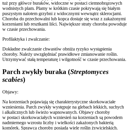
tuż przy główce buraków, widoczne w postaci ciemnobrązowych
wodnistych plam. Plamy w krótkim czasie pokrywają się białym
puszystym nalotem grzybni z widocznymi wewnątrz sklerocjami.
Choroba do przechowalni lub kopca dostaje się wraz z zakażonymi
korzeniami lub resztkami liści. Największe straty choroba powoduje
w czasie przechowania.
Profilaktyka i zwalczanie:
Dokładne zwalczanie chwastów obniża ryzyko wystąpienia
choroby. Należy uwzględniać prawidłowe zmianowanie roślin.
Utrzymywać stałą temperaturę i wilgotność w czasie przechowania.
Parch zwykły buraka
(
Streptomyces
scabies
)
Objawy:
Na korzeniach pojawiają się charakterystyczne skorkowaciałe
wzniesienia. Parch zwykły występuje na glebach lekkich, suchych
i alkalicznych lub świeżo wapnowanych. Objawy choroby
w postaci skorkowaciałych wzniesień na korzeniach są powodem
nadmiernego wzrostu liczby i wielkości zakażonych bakterią
komórek. Sprawca choroby posiada wiele roślin żywicielskich.