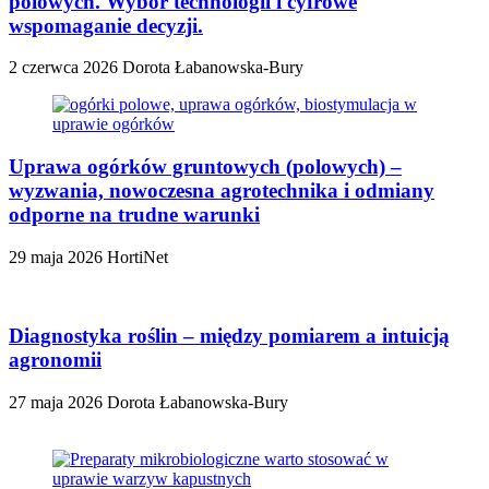
polowych. Wybór technologii i cyfrowe
wspomaganie decyzji.
2 czerwca 2026
Dorota Łabanowska-Bury
Uprawa ogórków gruntowych (polowych) –
wyzwania, nowoczesna agrotechnika i odmiany
odporne na trudne warunki
29 maja 2026
HortiNet
Diagnostyka roślin – między pomiarem a intuicją
agronomii
27 maja 2026
Dorota Łabanowska-Bury