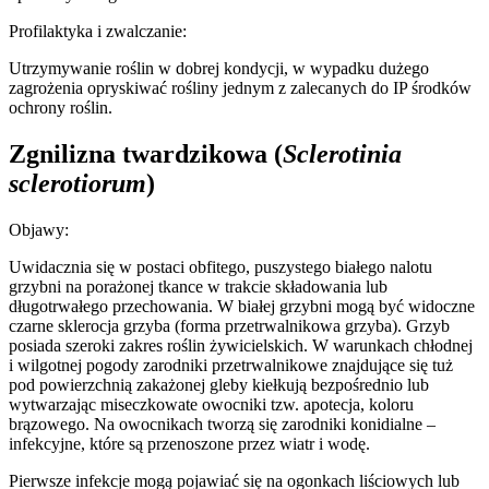
Profilaktyka i zwalczanie:
Utrzymywanie roślin w dobrej kondycji, w wypadku dużego
zagrożenia opryskiwać rośliny jednym z zalecanych do IP środków
ochrony roślin.
Zgnilizna twardzikowa
(
Sclerotinia
sclerotiorum
)
Objawy:
Uwidacznia się w postaci obfitego, puszystego białego nalotu
grzybni na porażonej tkance w trakcie składowania lub
długotrwałego przechowania. W białej grzybni mogą być widoczne
czarne sklerocja grzyba (forma przetrwalnikowa grzyba). Grzyb
posiada szeroki zakres roślin żywicielskich. W warunkach chłodnej
i wilgotnej pogody zarodniki przetrwalnikowe znajdujące się tuż
pod powierzchnią zakażonej gleby kiełkują bezpośrednio lub
wytwarzając miseczkowate owocniki tzw. apotecja, koloru
brązowego. Na owocnikach tworzą się zarodniki konidialne –
infekcyjne, które są przenoszone przez wiatr i wodę.
Pierwsze infekcje mogą pojawiać się na ogonkach liściowych lub