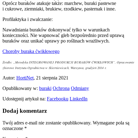
Oprócz buraków atakuje także: marchew, buraki pastewne
i cukrowe, ziemniaki, brukiew, rzodkiew, pasternak i inne.
Profilaktyka i zwalczanie:
Nawadniania buraków dokonywać tylko w warunkach
konieczności. Nie wapnować gleb bezpośrednio przed uprawą
buraków oraz unikać uprawy po roślinach wrażliwych.
Choroby buraka ćwikłowego
Źródło: „Metodyka INTEGROWANEJ PRODUKCJI BURAKÓW ĆWIKŁOWYCH”, Opracowanie
zbiorowe Instytutu Ogrodnictwa w Skierniewicach, Warszawa, grudzień 2014 r.
Autor:
HortiNet
, 21 sierpnia 2021
Opublikowany w:
buraki
Ochrona
Odmiany
Udostępnij artykuł na:
Facebooku
LinkedIn
Dodaj komentarz
Twój adres e-mail nie zostanie opublikowany.
Wymagane pola są
oznaczone
*