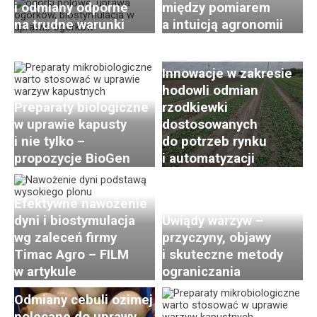
i odmiany odporne
między pomiarem
Postępy i trendy
na trudne warunki
a intuicją agronomii
w hodowli i uprawie
rzodkiewki. Cz. 2:
Innowacje w zakresie
hodowli odmian
Preparaty biologiczne
rzodkiewki
w uprawie kapusty
dostosowanych
i nie tylko –
do potrzeb rynku
propozycje BioGen
i automatyzacji
Efektywne nawożenie
dyni i biostymulacja
Uwiądy warzyw –
wg zaleceń firmy
przyczyny, objawy
Timac Agro – FILM
i skuteczne metody
w artykule
ograniczania
Odmiany cebuli ozimej
polecane do uprawy