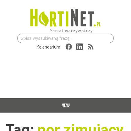
Szukaj:
Kalendarium
MENU
Tag:
por zimujący