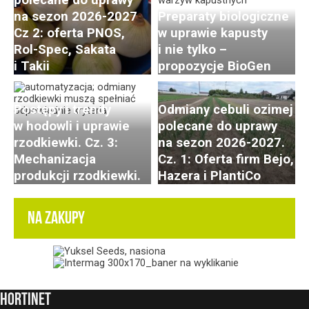
na sezon 2026-2027
Preparaty biologiczne
Cz 2: oferta PNOS,
w uprawie kapusty
Rol-Spec, Sakata
i nie tylko –
i Takii
propozycje BioGen
Postępy i trendy
Odmiany cebuli ozimej
w hodowli i uprawie
polecane do uprawy
rzodkiewki. Cz. 3:
na sezon 2026-2027.
Mechanizacja
Cz. 1: Oferta firm Bejo,
produkcji rzodkiewki.
Hazera i PlantiCo
NA ZAKUPY
HortiNet