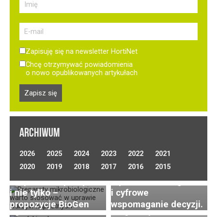
Zapisuję się na newsletter HortiNet
Chcę otrzymywać powiadomienia
o nowo opublikowanych artykułach
ARCHIWUM
Optymalizacja
2026
2025
2024
2023
2022
2021
nawadniania w uprawie
Uprawa ogórków
2020
2019
2018
2017
2016
2015
Preparaty biologiczne
warzyw polowych.
gruntowych
w uprawie kapusty
Wybór technologii
(polowych) –
i nie tylko –
i cyfrowe
wyzwania, nowoczesna
propozycje BioGen
wspomaganie decyzji.
agrotechnika
Diagnostyka roślin –