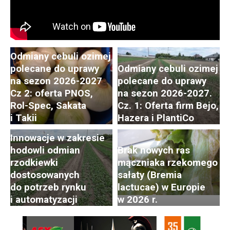
Odmiany cebuli ozimej
polecane do uprawy
Odmiany cebuli ozimej
na sezon 2026-2027
polecane do uprawy
Cz 2: oferta PNOS,
na sezon 2026-2027.
Postępy i trendy
Rol-Spec, Sakata
Cz. 1: Oferta firm Bejo,
w hodowli i uprawie
i Takii
Hazera i PlantiCo
rzodkiewki. Cz. 2:
Innowacje w zakresie
hodowli odmian
Brak nowych ras
rzodkiewki
mączniaka rzekomego
dostosowanych
sałaty (Bremia
do potrzeb rynku
lactucae) w Europie
i automatyzacji
w 2026 r.