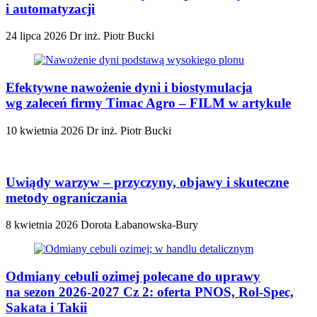
i automatyzacji
24 lipca 2026
Dr inż. Piotr Bucki
Efektywne nawożenie dyni i biostymulacja
wg zaleceń firmy Timac Agro – FILM w artykule
10 kwietnia 2026
Dr inż. Piotr Bucki
Uwiądy warzyw – przyczyny, objawy i skuteczne
metody ograniczania
8 kwietnia 2026
Dorota Łabanowska-Bury
Odmiany cebuli ozimej polecane do uprawy
na sezon 2026-2027 Cz 2: oferta PNOS, Rol-Spec,
Sakata i Takii