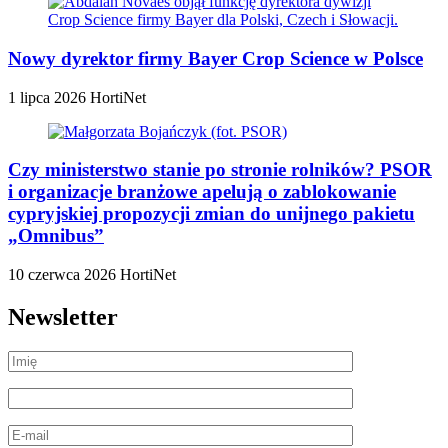
Nowy dyrektor firmy Bayer Crop Science w Polsce
1 lipca 2026
HortiNet
Czy ministerstwo stanie po stronie rolników? PSOR
i organizacje branżowe apelują o zablokowanie
cypryjskiej propozycji zmian do unijnego pakietu
„Omnibus”
10 czerwca 2026
HortiNet
Newsletter