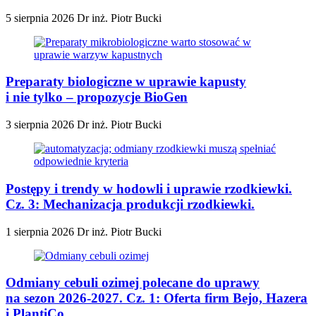
5 sierpnia 2026
Dr inż. Piotr Bucki
Preparaty biologiczne w uprawie kapusty
i nie tylko – propozycje BioGen
3 sierpnia 2026
Dr inż. Piotr Bucki
Postępy i trendy w hodowli i uprawie rzodkiewki.
Cz. 3: Mechanizacja produkcji rzodkiewki.
1 sierpnia 2026
Dr inż. Piotr Bucki
Odmiany cebuli ozimej polecane do uprawy
na sezon 2026-2027. Cz. 1: Oferta firm Bejo, Hazera
i PlantiCo