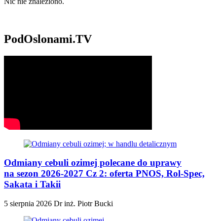
Nic nie znaleziono.
PodOslonami.TV
Odmiany cebuli ozimej polecane do uprawy
na sezon 2026-2027 Cz 2: oferta PNOS, Rol-Spec,
Sakata i Takii
5 sierpnia 2026
Dr inż. Piotr Bucki