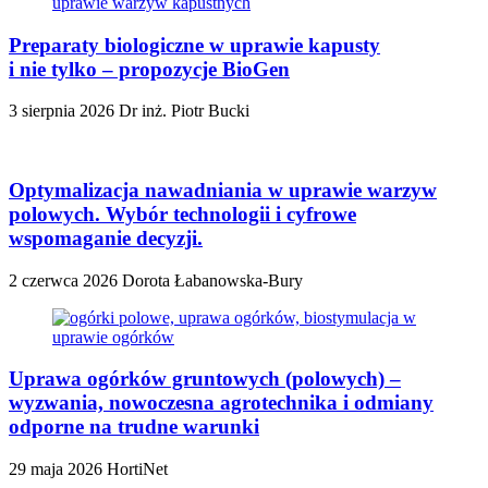
Preparaty biologiczne w uprawie kapusty
i nie tylko – propozycje BioGen
3 sierpnia 2026
Dr inż. Piotr Bucki
Optymalizacja nawadniania w uprawie warzyw
polowych. Wybór technologii i cyfrowe
wspomaganie decyzji.
2 czerwca 2026
Dorota Łabanowska-Bury
Uprawa ogórków gruntowych (polowych) –
wyzwania, nowoczesna agrotechnika i odmiany
odporne na trudne warunki
29 maja 2026
HortiNet