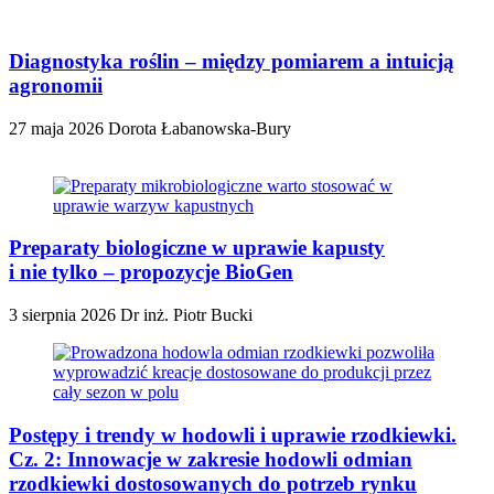
Diagnostyka roślin – między pomiarem a intuicją
agronomii
27 maja 2026
Dorota Łabanowska-Bury
Preparaty biologiczne w uprawie kapusty
i nie tylko – propozycje BioGen
3 sierpnia 2026
Dr inż. Piotr Bucki
Postępy i trendy w hodowli i uprawie rzodkiewki.
Cz. 2: Innowacje w zakresie hodowli odmian
rzodkiewki dostosowanych do potrzeb rynku