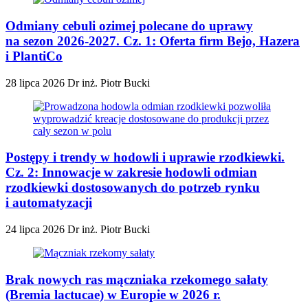
Odmiany cebuli ozimej polecane do uprawy
na sezon 2026-2027. Cz. 1: Oferta firm Bejo, Hazera
i PlantiCo
28 lipca 2026
Dr inż. Piotr Bucki
Postępy i trendy w hodowli i uprawie rzodkiewki.
Cz. 2: Innowacje w zakresie hodowli odmian
rzodkiewki dostosowanych do potrzeb rynku
i automatyzacji
24 lipca 2026
Dr inż. Piotr Bucki
Brak nowych ras mączniaka rzekomego sałaty
(Bremia lactucae) w Europie w 2026 r.