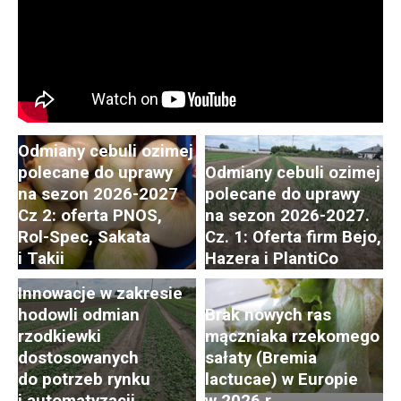
Odmiany cebuli ozimej
polecane do uprawy
Odmiany cebuli ozimej
na sezon 2026-2027
polecane do uprawy
Cz 2: oferta PNOS,
na sezon 2026-2027.
Postępy i trendy
Rol-Spec, Sakata
Cz. 1: Oferta firm Bejo,
w hodowli i uprawie
i Takii
Hazera i PlantiCo
rzodkiewki. Cz. 2:
Innowacje w zakresie
hodowli odmian
Brak nowych ras
rzodkiewki
mączniaka rzekomego
dostosowanych
sałaty (Bremia
do potrzeb rynku
lactucae) w Europie