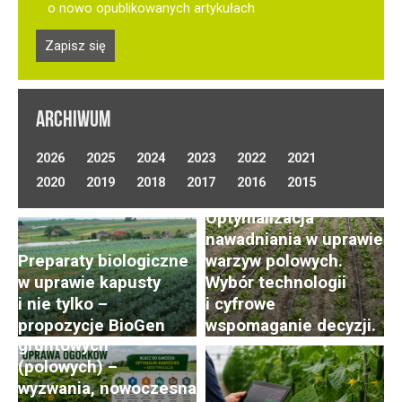
o nowo opublikowanych artykułach
ARCHIWUM
2026
2025
2024
2023
2022
2021
2020
2019
2018
2017
2016
2015
Optymalizacja
nawadniania w uprawie
Preparaty biologiczne
warzyw polowych.
w uprawie kapusty
Wybór technologii
i nie tylko –
i cyfrowe
Uprawa ogórków
propozycje BioGen
wspomaganie decyzji.
gruntowych
(polowych) –
wyzwania, nowoczesna