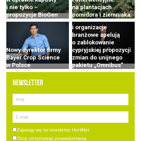
Czy ministerstwo
i nie tylko –
na plantacjach
stanie po stronie
propozycje BioGen
pomidora i ziemniaka.
rolników? PSOR
i organizacje
branżowe apelują
o zablokowanie
Nowy dyrektor firmy
cypryjskiej propozycji
Bayer Crop Science
zmian do unijnego
w Polsce
pakietu „Omnibus”
NEWSLETTER
Zapisuję się na newsletter HortiNet
Chcę otrzymywać powiadomienia