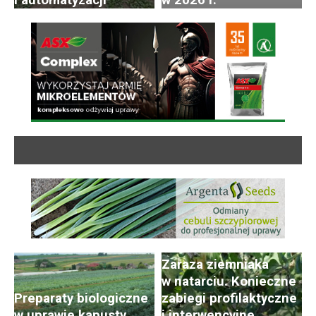
i automatyzacji
w 2026 r.
Zaraza ziemniaka
w natarciu. Konieczne
Preparaty biologiczne
zabiegi profilaktyczne
w uprawie kapusty
i interwencyjne