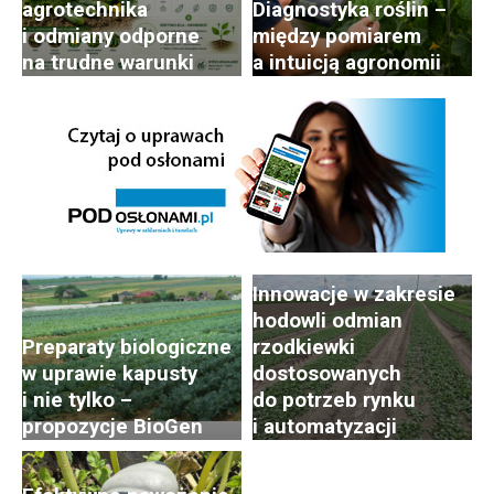
agrotechnika
Diagnostyka roślin –
i odmiany odporne
między pomiarem
na trudne warunki
a intuicją agronomii
Postępy i trendy
w hodowli i uprawie
rzodkiewki. Cz. 2:
Innowacje w zakresie
hodowli odmian
Preparaty biologiczne
rzodkiewki
w uprawie kapusty
dostosowanych
i nie tylko –
do potrzeb rynku
propozycje BioGen
i automatyzacji