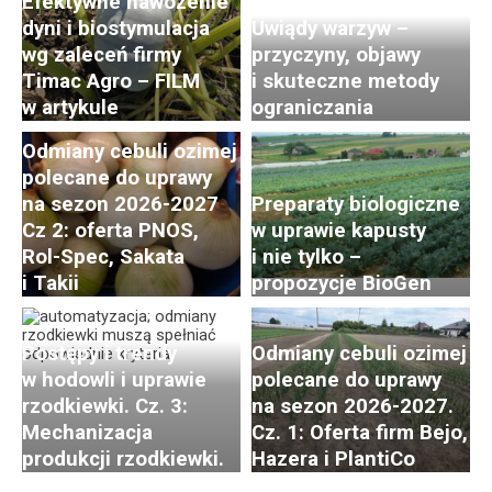
Efektywne nawożenie
dyni i biostymulacja
Uwiądy warzyw –
wg zaleceń firmy
przyczyny, objawy
Timac Agro – FILM
i skuteczne metody
w artykule
ograniczania
Odmiany cebuli ozimej
polecane do uprawy
na sezon 2026-2027
Preparaty biologiczne
Cz 2: oferta PNOS,
w uprawie kapusty
Rol-Spec, Sakata
i nie tylko –
i Takii
propozycje BioGen
Postępy i trendy
Odmiany cebuli ozimej
w hodowli i uprawie
polecane do uprawy
rzodkiewki. Cz. 3:
na sezon 2026-2027.
Mechanizacja
Cz. 1: Oferta firm Bejo,
produkcji rzodkiewki.
Hazera i PlantiCo