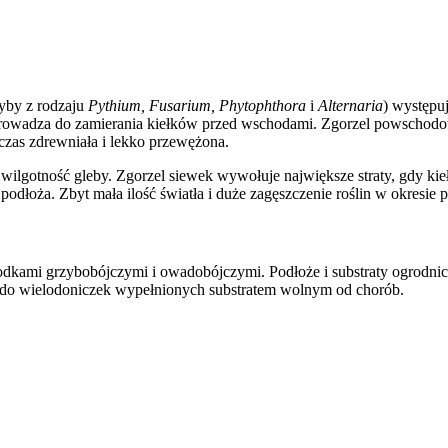
yby z rodzaju
Pythium, Fusarium, Phytophthora
i
Alternaria
) występu
oprowadza do zamierania kiełków przed wschodami. Zgorzel powscho
czas zdrewniała i lekko przewężona.
j wilgotność gleby. Zgorzel siewek wywołuje największe straty, gdy ki
dłoża. Zbyt mała ilość światła i duże zagęszczenie roślin w okresie pr
ami grzybobójczymi i owadobójczymi. Podłoże i substraty ogrodnicze
 do wielodoniczek wypełnionych substratem wolnym od chorób.