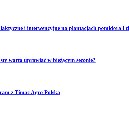
ilaktyczne i interwencyjne na plantacjach pomidora i 
sty warto uprawiać w bieżącym sezonie?
gram z Timac Agro Polska