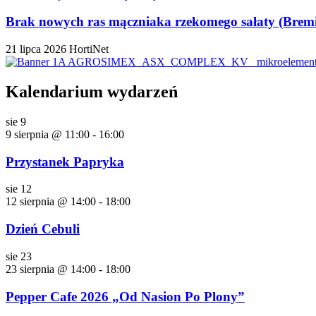
Brak nowych ras mączniaka rzekomego sałaty (Bremia
21 lipca 2026
HortiNet
Kalendarium wydarzeń
sie
9
9 sierpnia @ 11:00
-
16:00
Przystanek Papryka
sie
12
12 sierpnia @ 14:00
-
18:00
Dzień Cebuli
sie
23
23 sierpnia @ 14:00
-
18:00
Pepper Cafe 2026 „Od Nasion Po Plony”