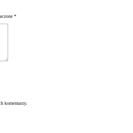
naczone
*
ch komentarzy.