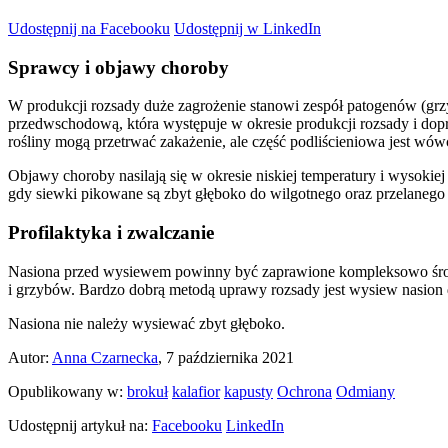
Udostępnij na Facebooku
Udostępnij w LinkedIn
Sprawcy i objawy choroby
W produkcji rozsady duże zagrożenie stanowi zespół patogenów (grz
przedwschodową, która występuje w okresie produkcji rozsady i d
rośliny mogą przetrwać zakażenie, ale część podliścieniowa jest wów
Objawy choroby nasilają się w okresie niskiej temperatury i wysokie
gdy siewki pikowane są zbyt głęboko do wilgotnego oraz przelanego po
Profilaktyka i zwalczanie
Nasiona przed wysiewem powinny być zaprawione kompleksowo środk
i grzybów. Bardzo dobrą metodą uprawy rozsady jest wysiew nasion
Nasiona nie należy wysiewać zbyt głęboko.
Autor:
Anna Czarnecka
, 7 października 2021
Opublikowany w:
brokuł
kalafior
kapusty
Ochrona
Odmiany
Udostępnij artykuł na:
Facebooku
LinkedIn