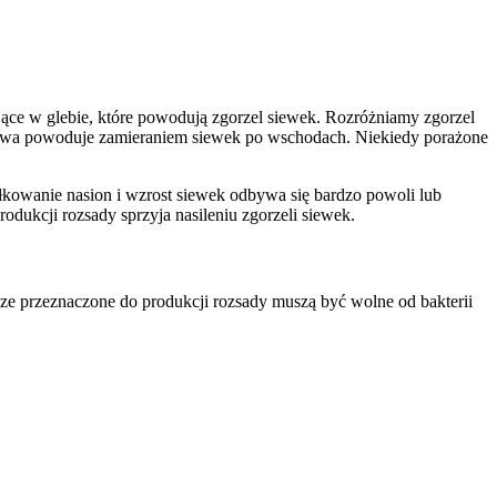
jące w glebie, które powodują zgorzel siewek. Rozróżniamy zgorzel
dowa powoduje zamieraniem siewek po wschodach. Niekiedy porażone
ełkowanie nasion i wzrost siewek odbywa się bardzo powoli lub
odukcji rozsady sprzyja nasileniu zgorzeli siewek.
 przeznaczone do produkcji rozsady muszą być wolne od bakterii