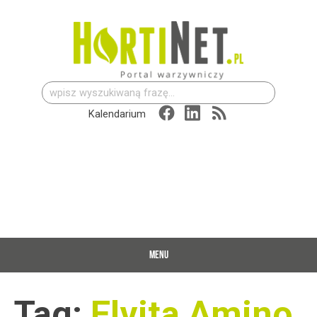
Szukaj:
Kalendarium
MENU
Tag:
Elvita Amino