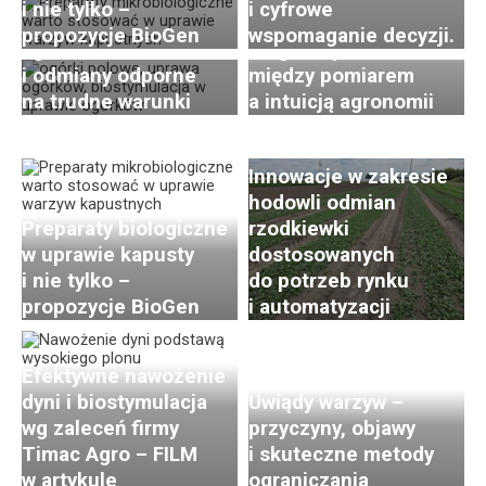
i nie tylko –
i cyfrowe
wyzwania, nowoczesna
propozycje BioGen
wspomaganie decyzji.
agrotechnika
Diagnostyka roślin –
i odmiany odporne
między pomiarem
Postępy i trendy
na trudne warunki
a intuicją agronomii
w hodowli i uprawie
rzodkiewki. Cz. 2:
Innowacje w zakresie
hodowli odmian
Preparaty biologiczne
rzodkiewki
w uprawie kapusty
dostosowanych
i nie tylko –
do potrzeb rynku
propozycje BioGen
i automatyzacji
Efektywne nawożenie
dyni i biostymulacja
Uwiądy warzyw –
wg zaleceń firmy
przyczyny, objawy
Timac Agro – FILM
i skuteczne metody
w artykule
ograniczania