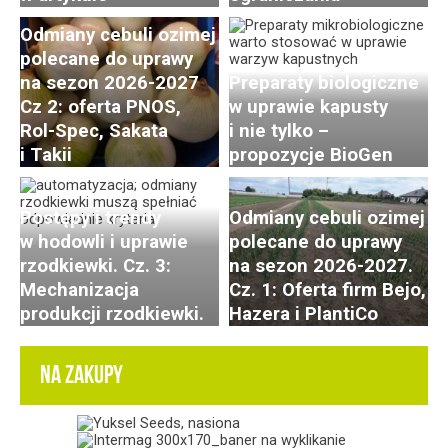
Odmiany cebuli ozimej
polecane do uprawy
na sezon 2026-2027
Preparaty biologiczne
Cz 2: oferta PNOS,
w uprawie kapusty
Rol-Spec, Sakata
i nie tylko –
i Takii
propozycje BioGen
Postępy i trendy
Odmiany cebuli ozimej
w hodowli i uprawie
polecane do uprawy
rzodkiewki. Cz. 3:
na sezon 2026-2027.
Mechanizacja
Cz. 1: Oferta firm Bejo,
produkcji rzodkiewki.
Hazera i PlantiCo
NA ZAKUPY