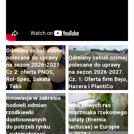
Odmiany cebuli ozimej
polecane do uprawy
Odmiany cebuli ozimej
na sezon 2026-2027
polecane do uprawy
Cz 2: oferta PNOS,
na sezon 2026-2027.
Postępy i trendy
Rol-Spec, Sakata
Cz. 1: Oferta firm Bejo,
w hodowli i uprawie
i Takii
Hazera i PlantiCo
rzodkiewki. Cz. 2:
Innowacje w zakresie
hodowli odmian
Brak nowych ras
rzodkiewki
mączniaka rzekomego
dostosowanych
sałaty (Bremia
do potrzeb rynku
lactucae) w Europie