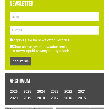
NEWSLETTER
Zapisuję się na newsletter HortiNet
Chcę otrzymywać powiadomienia
o nowo opublikowanych artykułach
ARCHIWUM
Optymalizacja
2026
2025
2024
2023
2022
2021
nawadniania w uprawie
Uprawa ogórków
2020
2019
2018
2017
2016
2015
Preparaty biologiczne
warzyw polowych.
gruntowych
w uprawie kapusty
Wybór technologii
(polowych) –