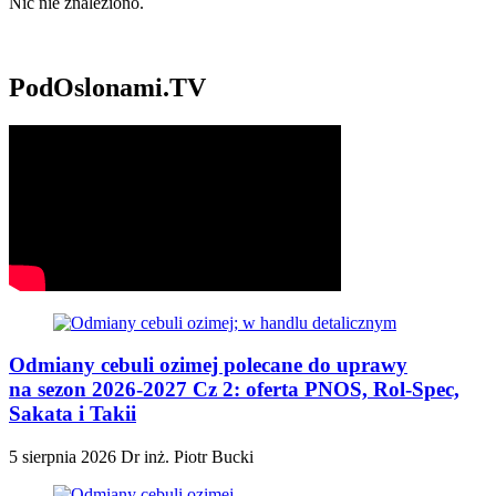
Nic nie znaleziono.
PodOslonami.TV
Odmiany cebuli ozimej polecane do uprawy
na sezon 2026-2027 Cz 2: oferta PNOS, Rol-Spec,
Sakata i Takii
5 sierpnia 2026
Dr inż. Piotr Bucki