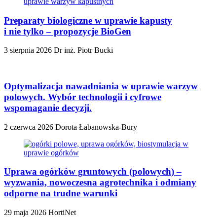
Preparaty biologiczne w uprawie kapusty
i nie tylko – propozycje BioGen
3 sierpnia 2026
Dr inż. Piotr Bucki
Optymalizacja nawadniania w uprawie warzyw
polowych. Wybór technologii i cyfrowe
wspomaganie decyzji.
2 czerwca 2026
Dorota Łabanowska-Bury
Uprawa ogórków gruntowych (polowych) –
wyzwania, nowoczesna agrotechnika i odmiany
odporne na trudne warunki
29 maja 2026
HortiNet