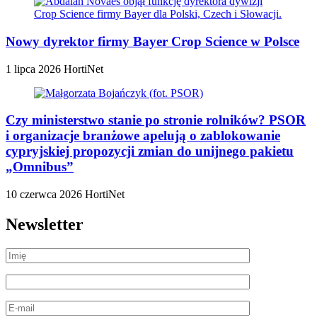
Nowy dyrektor firmy Bayer Crop Science w Polsce
1 lipca 2026
HortiNet
Czy ministerstwo stanie po stronie rolników? PSOR
i organizacje branżowe apelują o zablokowanie
cypryjskiej propozycji zmian do unijnego pakietu
„Omnibus”
10 czerwca 2026
HortiNet
Newsletter