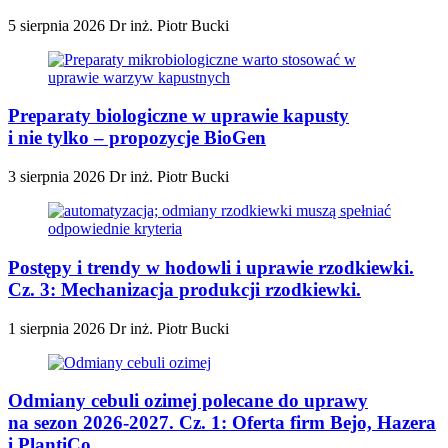
5 sierpnia 2026
Dr inż. Piotr Bucki
Preparaty biologiczne w uprawie kapusty
i nie tylko – propozycje BioGen
3 sierpnia 2026
Dr inż. Piotr Bucki
Postępy i trendy w hodowli i uprawie rzodkiewki.
Cz. 3: Mechanizacja produkcji rzodkiewki.
1 sierpnia 2026
Dr inż. Piotr Bucki
Odmiany cebuli ozimej polecane do uprawy
na sezon 2026-2027. Cz. 1: Oferta firm Bejo, Hazera
i PlantiCo