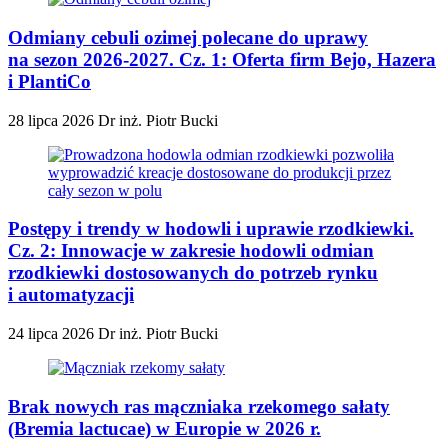
Odmiany cebuli ozimej polecane do uprawy
na sezon 2026-2027. Cz. 1: Oferta firm Bejo, Hazera
i PlantiCo
28 lipca 2026
Dr inż. Piotr Bucki
Postępy i trendy w hodowli i uprawie rzodkiewki.
Cz. 2: Innowacje w zakresie hodowli odmian
rzodkiewki dostosowanych do potrzeb rynku
i automatyzacji
24 lipca 2026
Dr inż. Piotr Bucki
Brak nowych ras mączniaka rzekomego sałaty
(Bremia lactucae) w Europie w 2026 r.