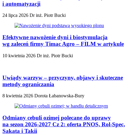
i automatyzacji
24 lipca 2026
Dr inż. Piotr Bucki
Efektywne nawożenie dyni i biostymulacja
wg zaleceń firmy Timac Agro – FILM w artykule
10 kwietnia 2026
Dr inż. Piotr Bucki
Uwiądy warzyw – przyczyny, objawy i skuteczne
metody ograniczania
8 kwietnia 2026
Dorota Łabanowska-Bury
Odmiany cebuli ozimej polecane do uprawy
na sezon 2026-2027 Cz 2: oferta PNOS, Rol-Spec,
Sakata i Takii