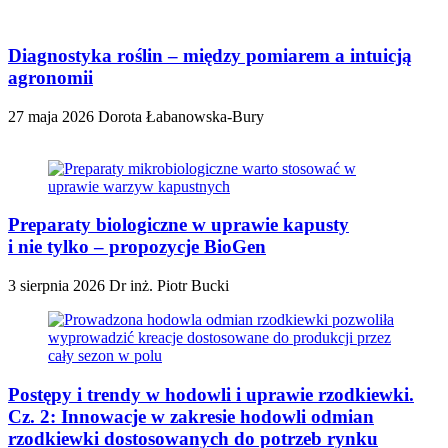
Diagnostyka roślin – między pomiarem a intuicją
agronomii
27 maja 2026
Dorota Łabanowska-Bury
Preparaty biologiczne w uprawie kapusty
i nie tylko – propozycje BioGen
3 sierpnia 2026
Dr inż. Piotr Bucki
Postępy i trendy w hodowli i uprawie rzodkiewki.
Cz. 2: Innowacje w zakresie hodowli odmian
rzodkiewki dostosowanych do potrzeb rynku