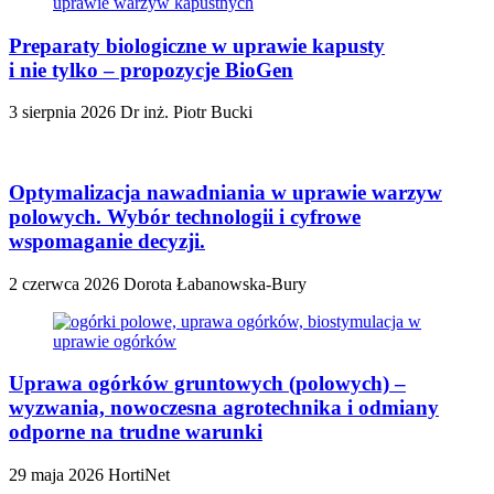
Preparaty biologiczne w uprawie kapusty
i nie tylko – propozycje BioGen
3 sierpnia 2026
Dr inż. Piotr Bucki
Optymalizacja nawadniania w uprawie warzyw
polowych. Wybór technologii i cyfrowe
wspomaganie decyzji.
2 czerwca 2026
Dorota Łabanowska-Bury
Uprawa ogórków gruntowych (polowych) –
wyzwania, nowoczesna agrotechnika i odmiany
odporne na trudne warunki
29 maja 2026
HortiNet