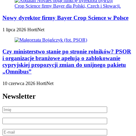
Nowy dyrektor firmy Bayer Crop Science w Polsce
1 lipca 2026
HortiNet
Czy ministerstwo stanie po stronie rolników? PSOR
i organizacje branżowe apelują o zablokowanie
cypryjskiej propozycji zmian do unijnego pakietu
„Omnibus”
10 czerwca 2026
HortiNet
Newsletter