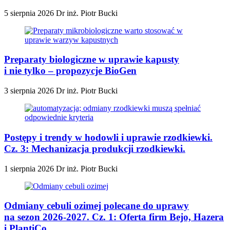
5 sierpnia 2026
Dr inż. Piotr Bucki
Preparaty biologiczne w uprawie kapusty
i nie tylko – propozycje BioGen
3 sierpnia 2026
Dr inż. Piotr Bucki
Postępy i trendy w hodowli i uprawie rzodkiewki.
Cz. 3: Mechanizacja produkcji rzodkiewki.
1 sierpnia 2026
Dr inż. Piotr Bucki
Odmiany cebuli ozimej polecane do uprawy
na sezon 2026-2027. Cz. 1: Oferta firm Bejo, Hazera
i PlantiCo