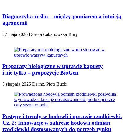
Diagnostyka roślin – między pomiarem a intuicją
agronomii
27 maja 2026
Dorota Łabanowska-Bury
Preparaty biologiczne w uprawie kapusty
i nie tylko – propozycje BioGen
3 sierpnia 2026
Dr inż. Piotr Bucki
Postępy i trendy w hodowli i uprawie rzodkiewki.
Cz. 2: Innowacje w zakresie hodowli odmian
rzodkiewki dostosowanych do potrzeb rynku