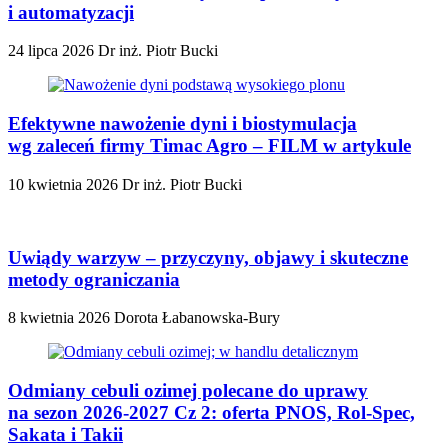
i automatyzacji
24 lipca 2026
Dr inż. Piotr Bucki
Efektywne nawożenie dyni i biostymulacja
wg zaleceń firmy Timac Agro – FILM w artykule
10 kwietnia 2026
Dr inż. Piotr Bucki
Uwiądy warzyw – przyczyny, objawy i skuteczne
metody ograniczania
8 kwietnia 2026
Dorota Łabanowska-Bury
Odmiany cebuli ozimej polecane do uprawy
na sezon 2026-2027 Cz 2: oferta PNOS, Rol-Spec,
Sakata i Takii