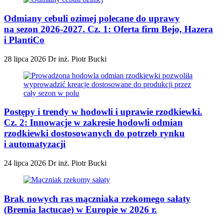
Odmiany cebuli ozimej polecane do uprawy
na sezon 2026-2027. Cz. 1: Oferta firm Bejo, Hazera
i PlantiCo
28 lipca 2026
Dr inż. Piotr Bucki
Postępy i trendy w hodowli i uprawie rzodkiewki.
Cz. 2: Innowacje w zakresie hodowli odmian
rzodkiewki dostosowanych do potrzeb rynku
i automatyzacji
24 lipca 2026
Dr inż. Piotr Bucki
Brak nowych ras mączniaka rzekomego sałaty
(Bremia lactucae) w Europie w 2026 r.