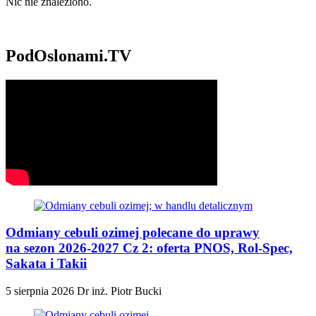
Nic nie znaleziono.
PodOslonami.TV
Odmiany cebuli ozimej polecane do uprawy
na sezon 2026-2027 Cz 2: oferta PNOS, Rol-Spec,
Sakata i Takii
5 sierpnia 2026
Dr inż. Piotr Bucki