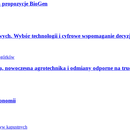
 – propozycje BioGen
ch. Wybór technologii i cyfrowe wspomaganie decyzj
 nowoczesna agrotechnika i odmiany odporne na tr
ronomii