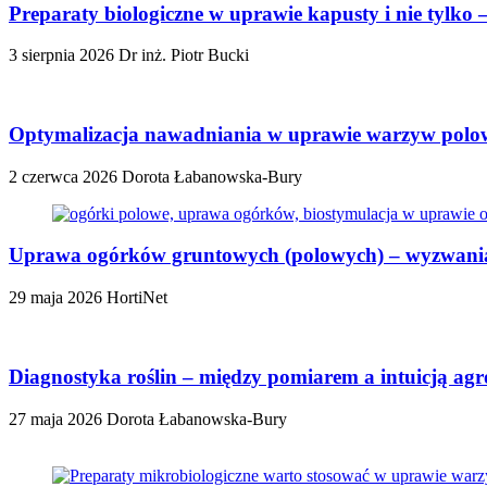
Preparaty biologiczne w uprawie kapusty i nie tylko
3 sierpnia 2026
Dr inż. Piotr Bucki
Optymalizacja nawadniania w uprawie warzyw polowy
2 czerwca 2026
Dorota Łabanowska-Bury
Uprawa ogórków gruntowych (polowych) – wyzwania,
29 maja 2026
HortiNet
Diagnostyka roślin – między pomiarem a intuicją ag
27 maja 2026
Dorota Łabanowska-Bury