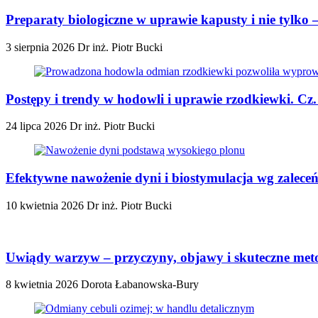
Preparaty biologiczne w uprawie kapusty i nie tylko
3 sierpnia 2026
Dr inż. Piotr Bucki
Postępy i trendy w hodowli i uprawie rzodkiewki. Cz
24 lipca 2026
Dr inż. Piotr Bucki
Efektywne nawożenie dyni i biostymulacja wg zalec
10 kwietnia 2026
Dr inż. Piotr Bucki
Uwiądy warzyw – przyczyny, objawy i skuteczne met
8 kwietnia 2026
Dorota Łabanowska-Bury