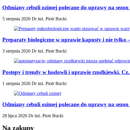
Odmiany cebuli ozimej polecane do uprawy na sezon 
5 sierpnia 2026
Dr inż. Piotr Bucki
Preparaty biologiczne w uprawie kapusty i nie tylko
3 sierpnia 2026
Dr inż. Piotr Bucki
Postępy i trendy w hodowli i uprawie rzodkiewki. Cz
1 sierpnia 2026
Dr inż. Piotr Bucki
Odmiany cebuli ozimej polecane do uprawy na sezon 2
28 lipca 2026
Dr inż. Piotr Bucki
Na zakupy