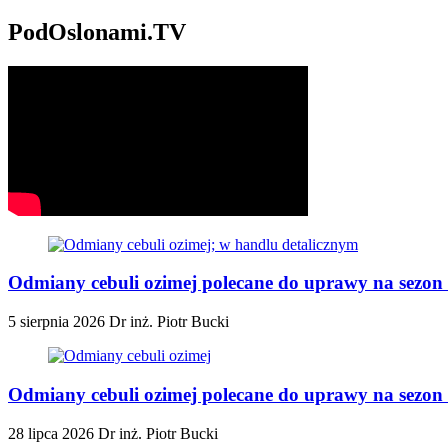
PodOslonami.TV
Odmiany cebuli ozimej polecane do uprawy na sezon 
5 sierpnia 2026
Dr inż. Piotr Bucki
Odmiany cebuli ozimej polecane do uprawy na sezon 2
28 lipca 2026
Dr inż. Piotr Bucki