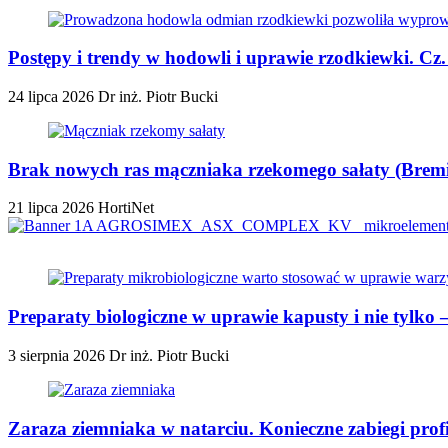
Postępy i trendy w hodowli i uprawie rzodkiewki. Cz
24 lipca 2026
Dr inż. Piotr Bucki
Brak nowych ras mączniaka rzekomego sałaty (Bremia
21 lipca 2026
HortiNet
Preparaty biologiczne w uprawie kapusty i nie tylko
3 sierpnia 2026
Dr inż. Piotr Bucki
Zaraza ziemniaka w natarciu. Konieczne zabiegi prof