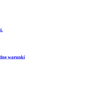
i.
udne warunki