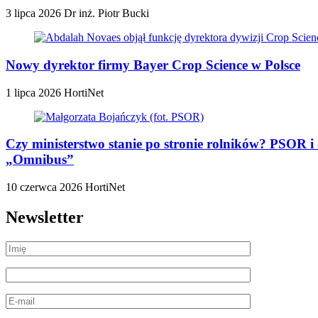
3 lipca 2026
Dr inż. Piotr Bucki
Nowy dyrektor firmy Bayer Crop Science w Polsce
1 lipca 2026
HortiNet
Czy ministerstwo stanie po stronie rolników? PSOR i
„Omnibus”
10 czerwca 2026
HortiNet
Newsletter