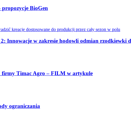
 – propozycje BioGen
. 2: Innowacje w zakresie hodowli odmian rzodkiewki 
eń firmy Timac Agro – FILM w artykule
ody ograniczania