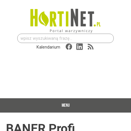
Szukaj:
Kalendarium
MENU
BANER Profi