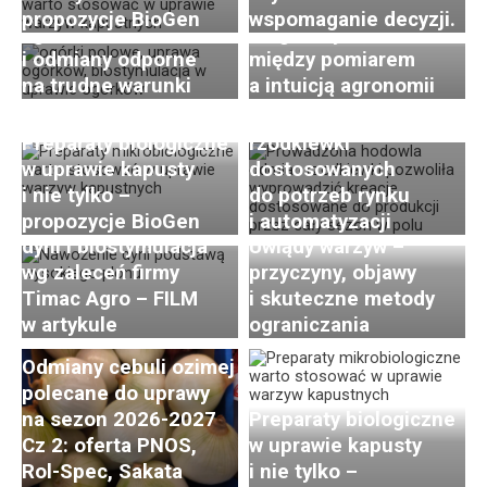
wyzwania, nowoczesna
Postępy i trendy
propozycje BioGen
wspomaganie decyzji.
agrotechnika
Diagnostyka roślin –
w hodowli i uprawie
i odmiany odporne
między pomiarem
rzodkiewki. Cz. 2:
na trudne warunki
a intuicją agronomii
Innowacje w zakresie
hodowli odmian
Preparaty biologiczne
rzodkiewki
w uprawie kapusty
dostosowanych
i nie tylko –
do potrzeb rynku
Efektywne nawożenie
propozycje BioGen
i automatyzacji
dyni i biostymulacja
Uwiądy warzyw –
wg zaleceń firmy
przyczyny, objawy
Timac Agro – FILM
i skuteczne metody
w artykule
ograniczania
Odmiany cebuli ozimej
polecane do uprawy
na sezon 2026-2027
Preparaty biologiczne
Cz 2: oferta PNOS,
w uprawie kapusty
Rol-Spec, Sakata
i nie tylko –