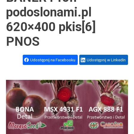
podoslonami.pl
620×400 pkis[6]
PNOS
Udostępnij na Facebooku
Udostępnij w LinkedIn