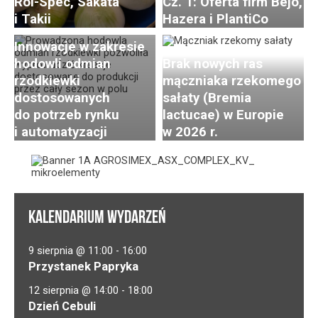
Rol-Spec, Sakata
Cz. 1: Oferta firm Bejo,
w hodowli i uprawie
i Takii
Hazera i PlantiCo
rzodkiewki. Cz. 2:
Innowacje w zakresie
hodowli odmian
Brak nowych ras
rzodkiewki
mączniaka rzekomego
dostosowanych
sałaty (Bremia
do potrzeb rynku
lactucae) w Europie
i automatyzacji
w 2026 r.
KALENDARIUM WYDARZEŃ
9 sierpnia @ 11:00
-
16:00
Przystanek Papryka
12 sierpnia @ 14:00
-
18:00
Dzień Cebuli