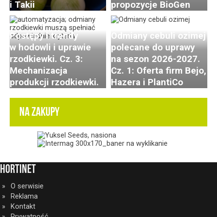
i Takii
propozycje BioGen
Postępy i trendy
Odmiany cebuli ozimej
w hodowli i uprawie
polecane do uprawy
rzodkiewki. Cz. 3:
na sezon 2026-2027.
Mechanizacja
Cz. 1: Oferta firm Bejo,
produkcji rzodkiewki.
Hazera i PlantiCo
NA ZAKUPY
HortiNet
O serwisie
Reklama
Kontakt
Prywatność