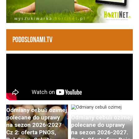
PODOSLONAMI.TV
Odmiany cebuli ozimej
polecane do uprawy
Odmiany cebuli ozimej
na sezon 2026-2027
polecane do uprawy
Cz 2: oferta PNOS,
na sezon 2026-2027.
Postępy i trendy