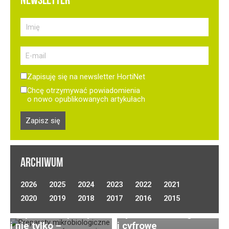
NEWSLETTER
Zapisuję się na newsletter HortiNet
Chcę otrzymywać powiadomienia
o nowo opublikowanych artykułach
ARCHIWUM
Optymalizacja
2026
2025
2024
2023
2022
2021
nawadniania w uprawie
Uprawa ogórków
2020
2019
2018
2017
2016
2015
Preparaty biologiczne
warzyw polowych.
gruntowych
w uprawie kapusty
Wybór technologii
(polowych) –
i nie tylko –
i cyfrowe