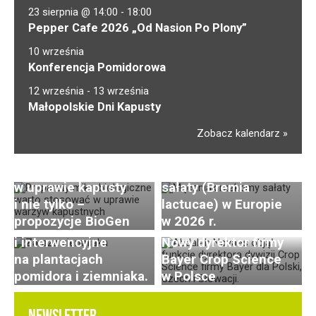
23 sierpnia @ 14:00
-
18:00
Pepper Cafe 2026 „Od Nasion Po Plony”
10 września
Konferencja Pomidorowa
12 września
-
13 września
Małopolskie Dni Kapusty
Zobacz kalendarz
Brak nowych ras
Preparaty biologiczne
mączniaka rzekomego
w uprawie kapusty
sałaty (Bremia
Zaraza ziemniaka
i nie tylko –
lactucae) w Europie
w natarciu. Konieczne
propozycje BioGen
w 2026 r.
zabiegi profilaktyczne
i interwencyjne
Nowy dyrektor firmy
na plantacjach
Bayer Crop Science
pomidora i ziemniaka.
w Polsce