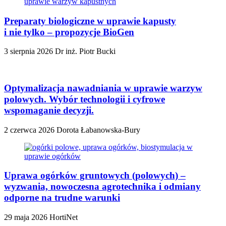
Preparaty biologiczne w uprawie kapusty
i nie tylko – propozycje BioGen
3 sierpnia 2026
Dr inż. Piotr Bucki
Optymalizacja nawadniania w uprawie warzyw
polowych. Wybór technologii i cyfrowe
wspomaganie decyzji.
2 czerwca 2026
Dorota Łabanowska-Bury
Uprawa ogórków gruntowych (polowych) –
wyzwania, nowoczesna agrotechnika i odmiany
odporne na trudne warunki
29 maja 2026
HortiNet