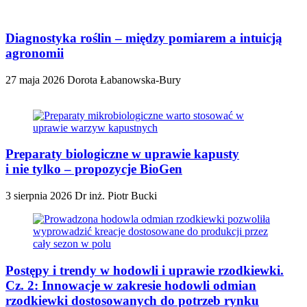
Diagnostyka roślin – między pomiarem a intuicją
agronomii
27 maja 2026
Dorota Łabanowska-Bury
Preparaty biologiczne w uprawie kapusty
i nie tylko – propozycje BioGen
3 sierpnia 2026
Dr inż. Piotr Bucki
Postępy i trendy w hodowli i uprawie rzodkiewki.
Cz. 2: Innowacje w zakresie hodowli odmian
rzodkiewki dostosowanych do potrzeb rynku