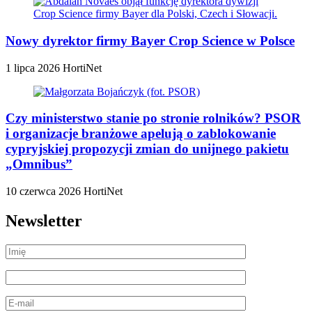
Nowy dyrektor firmy Bayer Crop Science w Polsce
1 lipca 2026
HortiNet
Czy ministerstwo stanie po stronie rolników? PSOR
i organizacje branżowe apelują o zablokowanie
cypryjskiej propozycji zmian do unijnego pakietu
„Omnibus”
10 czerwca 2026
HortiNet
Newsletter