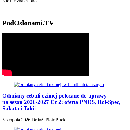
Nic nie znaleziono.
PodOslonami.TV
Odmiany cebuli ozimej polecane do uprawy
na sezon 2026-2027 Cz 2: oferta PNOS, Rol-Spec,
Sakata i Takii
5 sierpnia 2026
Dr inż. Piotr Bucki