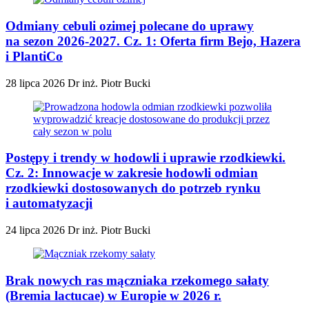
Odmiany cebuli ozimej polecane do uprawy
na sezon 2026-2027. Cz. 1: Oferta firm Bejo, Hazera
i PlantiCo
28 lipca 2026
Dr inż. Piotr Bucki
Postępy i trendy w hodowli i uprawie rzodkiewki.
Cz. 2: Innowacje w zakresie hodowli odmian
rzodkiewki dostosowanych do potrzeb rynku
i automatyzacji
24 lipca 2026
Dr inż. Piotr Bucki
Brak nowych ras mączniaka rzekomego sałaty
(Bremia lactucae) w Europie w 2026 r.