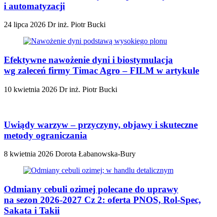
i automatyzacji
24 lipca 2026
Dr inż. Piotr Bucki
Efektywne nawożenie dyni i biostymulacja
wg zaleceń firmy Timac Agro – FILM w artykule
10 kwietnia 2026
Dr inż. Piotr Bucki
Uwiądy warzyw – przyczyny, objawy i skuteczne
metody ograniczania
8 kwietnia 2026
Dorota Łabanowska-Bury
Odmiany cebuli ozimej polecane do uprawy
na sezon 2026-2027 Cz 2: oferta PNOS, Rol-Spec,
Sakata i Takii