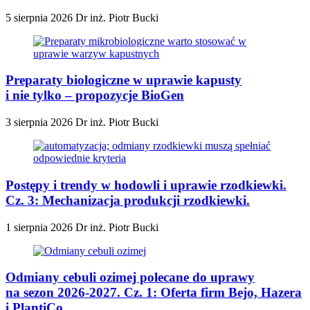
5 sierpnia 2026
Dr inż. Piotr Bucki
Preparaty biologiczne w uprawie kapusty
i nie tylko – propozycje BioGen
3 sierpnia 2026
Dr inż. Piotr Bucki
Postępy i trendy w hodowli i uprawie rzodkiewki.
Cz. 3: Mechanizacja produkcji rzodkiewki.
1 sierpnia 2026
Dr inż. Piotr Bucki
Odmiany cebuli ozimej polecane do uprawy
na sezon 2026-2027. Cz. 1: Oferta firm Bejo, Hazera
i PlantiCo