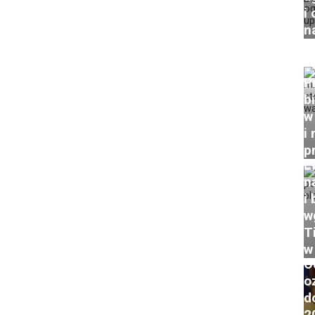
i
n
P
b
w
i 
p
E
n
i
w
T
w
O
o
d
2