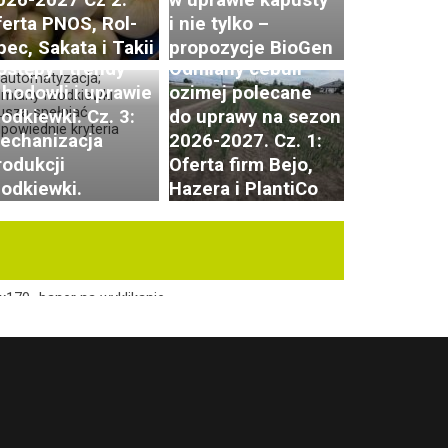
ferta PNOS, Rol-
i nie tylko –
pec, Sakata i Takii
propozycje BioGen
ostępy i trendy
Odmiany cebuli
 hodowli i uprawie
ozimej polecane
zodkiewki. Cz. 3:
do uprawy na sezon
echanizacja
2026-2027. Cz. 1:
rodukcji
Oferta firm Bejo,
zodkiewki.
Hazera i PlantiCo