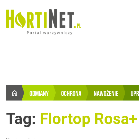
ODMIANY
OCHRONA
NAWOŻENIE
UP
STRONA
GŁÓWNA
Tag:
Flortop Rosa+