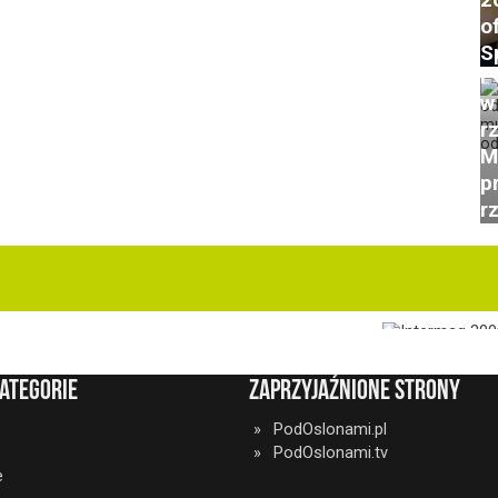
o
S
P
w
r
M
p
r
ategorie
Zaprzyjaźnione strony
PodOslonami.pl
PodOslonami.tv
e