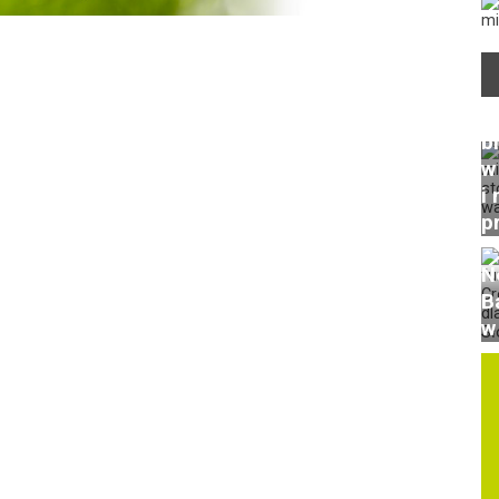
P
b
w
i 
p
N
B
w