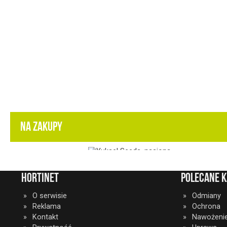
NA ZAKUPY
HortiNet
Polecane k
O serwisie
Odmiany
Reklama
Ochrona
Kontakt
Nawożeni