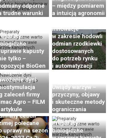
 odmiany odporne
– między pomiarem
Postępy i trendy
a trudne warunki
a intuicją agronomii
w hodowli i uprawie
rzodkiewki. Cz. 2:
Innowacje
reparaty
w zakresie hodowli
iologiczne
odmian rzodkiewki
 uprawie kapusty
dostosowanych
nie tylko –
do potrzeb rynku
ropozycje BioGen
i automatyzacji
fektywne
awożenie dyni
 biostymulacja
Uwiądy warzyw –
g zaleceń firmy
przyczyny, objawy
imac Agro – FILM
i skuteczne metody
 artykule
ograniczania
dmiany cebuli
zimej polecane
Preparaty
o uprawy na sezon
biologiczne
026-2027 Cz 2:
w uprawie kapusty