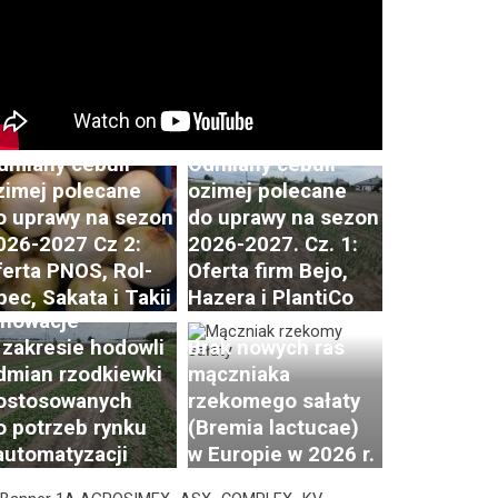
dmiany cebuli
Odmiany cebuli
zimej polecane
ozimej polecane
o uprawy na sezon
do uprawy na sezon
ostępy i trendy
026-2027 Cz 2:
2026-2027. Cz. 1:
 hodowli i uprawie
ferta PNOS, Rol-
Oferta firm Bejo,
zodkiewki. Cz. 2:
pec, Sakata i Takii
Hazera i PlantiCo
nnowacje
 zakresie hodowli
Brak nowych ras
dmian rzodkiewki
mączniaka
ostosowanych
rzekomego sałaty
o potrzeb rynku
(Bremia lactucae)
 automatyzacji
w Europie w 2026 r.