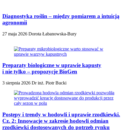
Diagnostyka roślin – między pomiarem a intuicją
agronomii
27 maja 2026
Dorota Łabanowska-Bury
Preparaty biologiczne w uprawie kapusty
i nie tylko – propozycje BioGen
3 sierpnia 2026
Dr inż. Piotr Bucki
Postępy i trendy w hodowli i uprawie rzodkiewki.
Cz. 2: Innowacje w zakresie hodowli odmian
rzodkiewki dostosowanych do potrzeb rynku