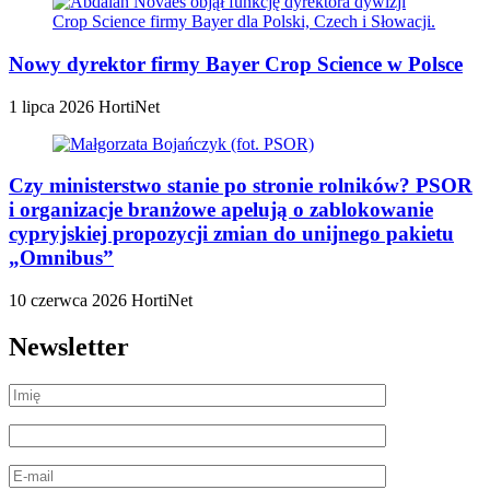
Nowy dyrektor firmy Bayer Crop Science w Polsce
1 lipca 2026
HortiNet
Czy ministerstwo stanie po stronie rolników? PSOR
i organizacje branżowe apelują o zablokowanie
cypryjskiej propozycji zmian do unijnego pakietu
„Omnibus”
10 czerwca 2026
HortiNet
Newsletter