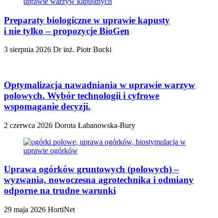
Preparaty biologiczne w uprawie kapusty
i nie tylko – propozycje BioGen
3 sierpnia 2026
Dr inż. Piotr Bucki
Optymalizacja nawadniania w uprawie warzyw
polowych. Wybór technologii i cyfrowe
wspomaganie decyzji.
2 czerwca 2026
Dorota Łabanowska-Bury
Uprawa ogórków gruntowych (polowych) –
wyzwania, nowoczesna agrotechnika i odmiany
odporne na trudne warunki
29 maja 2026
HortiNet