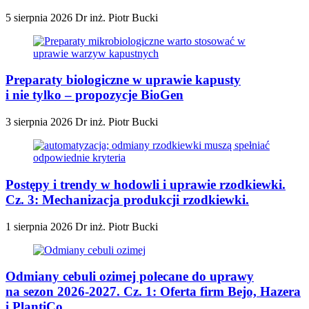
5 sierpnia 2026
Dr inż. Piotr Bucki
Preparaty biologiczne w uprawie kapusty
i nie tylko – propozycje BioGen
3 sierpnia 2026
Dr inż. Piotr Bucki
Postępy i trendy w hodowli i uprawie rzodkiewki.
Cz. 3: Mechanizacja produkcji rzodkiewki.
1 sierpnia 2026
Dr inż. Piotr Bucki
Odmiany cebuli ozimej polecane do uprawy
na sezon 2026-2027. Cz. 1: Oferta firm Bejo, Hazera
i PlantiCo