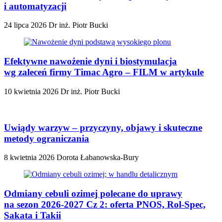
i automatyzacji
24 lipca 2026
Dr inż. Piotr Bucki
Efektywne nawożenie dyni i biostymulacja
wg zaleceń firmy Timac Agro – FILM w artykule
10 kwietnia 2026
Dr inż. Piotr Bucki
Uwiądy warzyw – przyczyny, objawy i skuteczne
metody ograniczania
8 kwietnia 2026
Dorota Łabanowska-Bury
Odmiany cebuli ozimej polecane do uprawy
na sezon 2026-2027 Cz 2: oferta PNOS, Rol-Spec,
Sakata i Takii