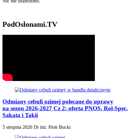
Nic nie znaleziono.
PodOslonami.TV
Odmiany cebuli ozimej polecane do uprawy
na sezon 2026-2027 Cz 2: oferta PNOS, Rol-Spec,
Sakata i Takii
5 sierpnia 2026
Dr inż. Piotr Bucki