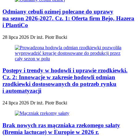
Odmiany cebuli ozimej polecane do uprawy
na sezon 2026-2027. Cz. 1: Oferta firm Bejo, Hazera
i PlantiCo
28 lipca 2026
Dr inż. Piotr Bucki
Postępy i trendy w hodowli i uprawie rzodkiewki.
Cz. 2: Innowacje w zakresie hodowli odmian
rzodkiewki dostosowanych do potrzeb rynku
i automatyzacji
24 lipca 2026
Dr inż. Piotr Bucki
Brak nowych ras mączniaka rzekomego sałaty
(Bremia lactucae) w Europie w 2026 r.