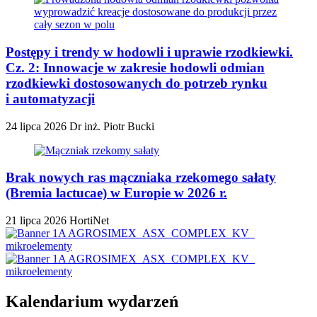
Postępy i trendy w hodowli i uprawie rzodkiewki.
Cz. 2: Innowacje w zakresie hodowli odmian
rzodkiewki dostosowanych do potrzeb rynku
i automatyzacji
24 lipca 2026
Dr inż. Piotr Bucki
Brak nowych ras mączniaka rzekomego sałaty
(Bremia lactucae) w Europie w 2026 r.
21 lipca 2026
HortiNet
Kalendarium wydarzeń