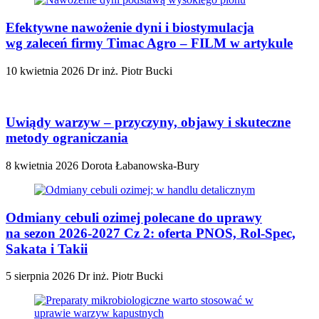
Efektywne nawożenie dyni i biostymulacja
wg zaleceń firmy Timac Agro – FILM w artykule
10 kwietnia 2026
Dr inż. Piotr Bucki
Uwiądy warzyw – przyczyny, objawy i skuteczne
metody ograniczania
8 kwietnia 2026
Dorota Łabanowska-Bury
Odmiany cebuli ozimej polecane do uprawy
na sezon 2026-2027 Cz 2: oferta PNOS, Rol-Spec,
Sakata i Takii
5 sierpnia 2026
Dr inż. Piotr Bucki