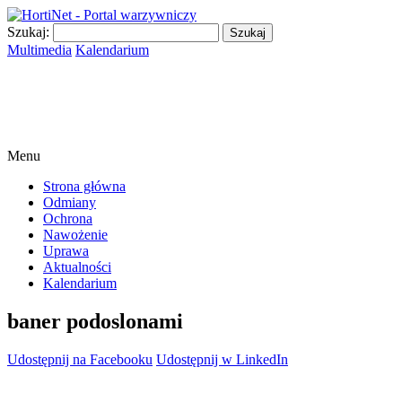
Szukaj:
Multimedia
Kalendarium
Menu
Strona główna
Odmiany
Ochrona
Nawożenie
Uprawa
Aktualności
Kalendarium
baner podoslonami
Udostępnij na Facebooku
Udostępnij w LinkedIn