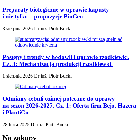
Preparaty biologiczne w uprawie kapusty
i nie tylko – propozycje BioGen
3 sierpnia 2026
Dr inż. Piotr Bucki
Postępy i trendy w hodowli i uprawie rzodkiewki.
Cz. 3: Mechanizacja produkcji rzodkiewki.
1 sierpnia 2026
Dr inż. Piotr Bucki
Odmiany cebuli ozimej polecane do uprawy
na sezon 2026-2027. Cz. 1: Oferta firm Bejo, Hazera
i PlantiCo
28 lipca 2026
Dr inż. Piotr Bucki
Na zakupy