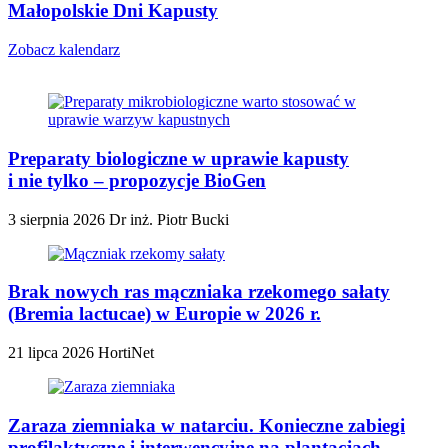
Małopolskie Dni Kapusty
Zobacz kalendarz
Preparaty biologiczne w uprawie kapusty
i nie tylko – propozycje BioGen
3 sierpnia 2026
Dr inż. Piotr Bucki
Brak nowych ras mączniaka rzekomego sałaty
(Bremia lactucae) w Europie w 2026 r.
21 lipca 2026
HortiNet
Zaraza ziemniaka w natarciu. Konieczne zabiegi
profilaktyczne i interwencyjne na plantacjach