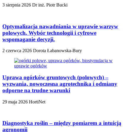
3 sierpnia 2026
Dr inż. Piotr Bucki
Optymalizacja nawadniania w uprawie warzyw
polowych. Wybór technologii i cyfrowe
wspomaganie decyzji.
2 czerwca 2026
Dorota Łabanowska-Bury
Uprawa ogórków gruntowych (polowych) –
wyzwania, nowoczesna agrotechnika i odmiany
odporne na trudne warunki
29 maja 2026
HortiNet
Diagnostyka roślin – między pomiarem a intuicją
agronomii