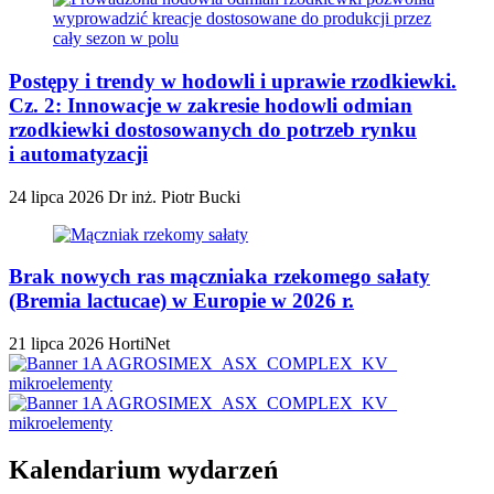
Postępy i trendy w hodowli i uprawie rzodkiewki.
Cz. 2: Innowacje w zakresie hodowli odmian
rzodkiewki dostosowanych do potrzeb rynku
i automatyzacji
24 lipca 2026
Dr inż. Piotr Bucki
Brak nowych ras mączniaka rzekomego sałaty
(Bremia lactucae) w Europie w 2026 r.
21 lipca 2026
HortiNet
Kalendarium wydarzeń