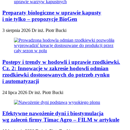
Preparaty biologiczne w uprawie kapusty
i nie tylko – propozycje BioGen
3 sierpnia 2026
Dr inż. Piotr Bucki
Postępy i trendy w hodowli i uprawie rzodkiewki.
Cz. 2: Innowacje w zakresie hodowli odmian
rzodkiewki dostosowanych do potrzeb rynku
i automatyzacji
24 lipca 2026
Dr inż. Piotr Bucki
Efektywne nawożenie dyni i biostymulacja
wg zaleceń firmy Timac Agro – FILM w artykule