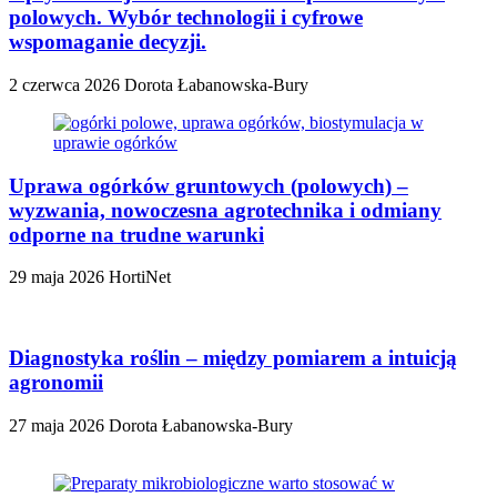
polowych. Wybór technologii i cyfrowe
wspomaganie decyzji.
2 czerwca 2026
Dorota Łabanowska-Bury
Uprawa ogórków gruntowych (polowych) –
wyzwania, nowoczesna agrotechnika i odmiany
odporne na trudne warunki
29 maja 2026
HortiNet
Diagnostyka roślin – między pomiarem a intuicją
agronomii
27 maja 2026
Dorota Łabanowska-Bury