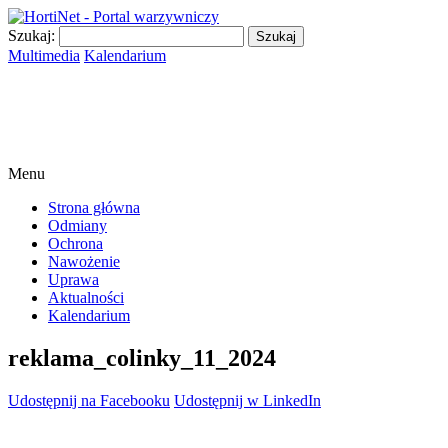
Szukaj:
Multimedia
Kalendarium
Menu
Strona główna
Odmiany
Ochrona
Nawożenie
Uprawa
Aktualności
Kalendarium
reklama_colinky_11_2024
Udostępnij na Facebooku
Udostępnij w LinkedIn