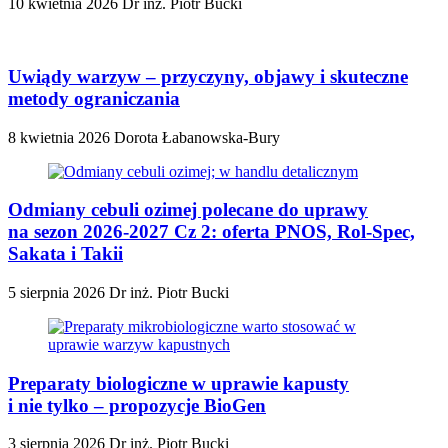
10 kwietnia 2026
Dr inż. Piotr Bucki
Uwiądy warzyw – przyczyny, objawy i skuteczne
metody ograniczania
8 kwietnia 2026
Dorota Łabanowska-Bury
Odmiany cebuli ozimej polecane do uprawy
na sezon 2026-2027 Cz 2: oferta PNOS, Rol-Spec,
Sakata i Takii
5 sierpnia 2026
Dr inż. Piotr Bucki
Preparaty biologiczne w uprawie kapusty
i nie tylko – propozycje BioGen
3 sierpnia 2026
Dr inż. Piotr Bucki