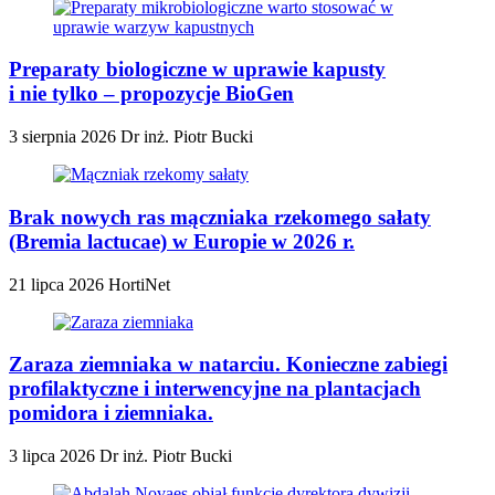
Preparaty biologiczne w uprawie kapusty
i nie tylko – propozycje BioGen
3 sierpnia 2026
Dr inż. Piotr Bucki
Brak nowych ras mączniaka rzekomego sałaty
(Bremia lactucae) w Europie w 2026 r.
21 lipca 2026
HortiNet
Zaraza ziemniaka w natarciu. Konieczne zabiegi
profilaktyczne i interwencyjne na plantacjach
pomidora i ziemniaka.
3 lipca 2026
Dr inż. Piotr Bucki