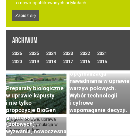
o nowo opublikowanych artykułach
ARCHIWUM
2026
2025
2024
2023
2022
2021
2020
2019
2018
2017
2016
2015
Optymalizacja
nawadniania w uprawie
Preparaty biologiczne
warzyw polowych.
w uprawie kapusty
Wybór technologii
i nie tylko –
i cyfrowe
Uprawa ogórków
propozycje BioGen
wspomaganie decyzji.
gruntowych
(polowych) –
wyzwania, nowoczesna