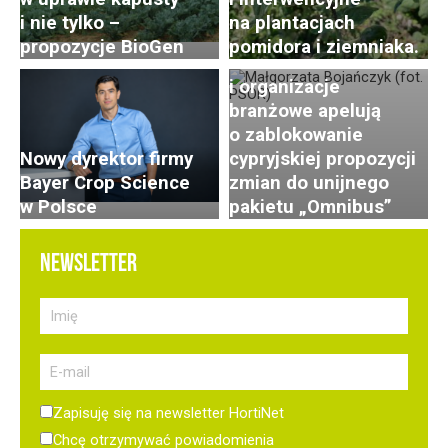
Czy ministerstwo
i nie tylko –
na plantacjach
stanie po stronie
propozycje BioGen
pomidora i ziemniaka.
rolników? PSOR
i organizacje
branżowe apelują
o zablokowanie
Nowy dyrektor firmy
cypryjskiej propozycji
Bayer Crop Science
zmian do unijnego
w Polsce
pakietu „Omnibus”
NEWSLETTER
Zapisuję się na newsletter HortiNet
Chcę otrzymywać powiadomienia