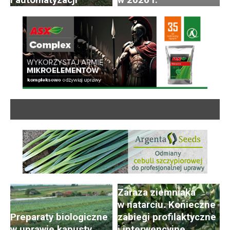
i automatyzacji
w 2026 r.
Zaraza ziemniaka
w natarciu. Konieczne
Preparaty biologiczne
zabiegi profilaktyczne
w uprawie kapusty
i interwencyjne