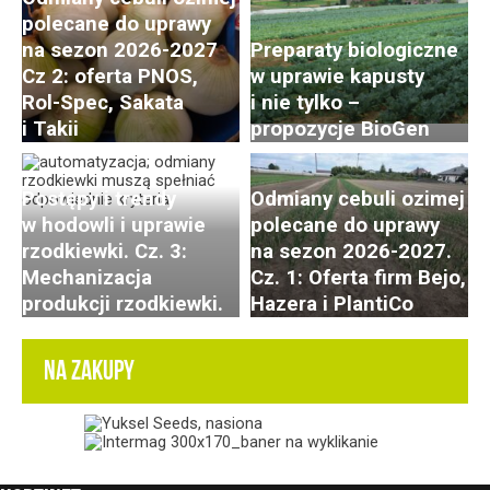
polecane do uprawy
na sezon 2026-2027
Preparaty biologiczne
Cz 2: oferta PNOS,
w uprawie kapusty
Rol-Spec, Sakata
i nie tylko –
i Takii
propozycje BioGen
Postępy i trendy
Odmiany cebuli ozimej
w hodowli i uprawie
polecane do uprawy
rzodkiewki. Cz. 3:
na sezon 2026-2027.
Mechanizacja
Cz. 1: Oferta firm Bejo,
produkcji rzodkiewki.
Hazera i PlantiCo
NA ZAKUPY