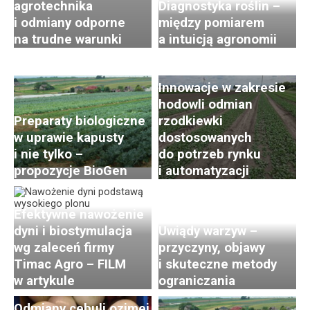
agrotechnika
Diagnostyka roślin –
i odmiany odporne
między pomiarem
Postępy i trendy
na trudne warunki
a intuicją agronomii
w hodowli i uprawie
rzodkiewki. Cz. 2:
Innowacje w zakresie
hodowli odmian
Preparaty biologiczne
rzodkiewki
w uprawie kapusty
dostosowanych
i nie tylko –
do potrzeb rynku
propozycje BioGen
i automatyzacji
Efektywne nawożenie
dyni i biostymulacja
Uwiądy warzyw –
wg zaleceń firmy
przyczyny, objawy
Timac Agro – FILM
i skuteczne metody
w artykule
ograniczania
Odmiany cebuli ozimej