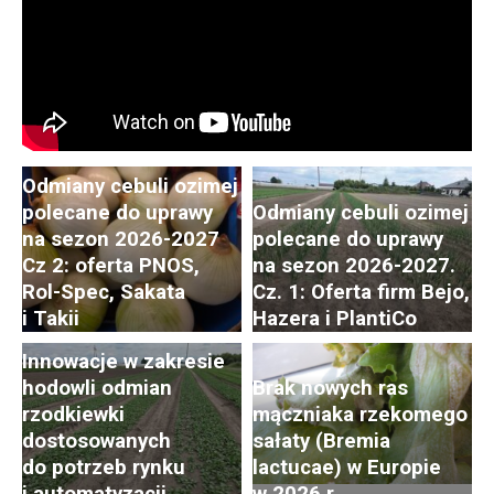
Odmiany cebuli ozimej
polecane do uprawy
Odmiany cebuli ozimej
na sezon 2026-2027
polecane do uprawy
Cz 2: oferta PNOS,
na sezon 2026-2027.
Postępy i trendy
Rol-Spec, Sakata
Cz. 1: Oferta firm Bejo,
w hodowli i uprawie
i Takii
Hazera i PlantiCo
rzodkiewki. Cz. 2:
Innowacje w zakresie
hodowli odmian
Brak nowych ras
rzodkiewki
mączniaka rzekomego
dostosowanych
sałaty (Bremia
do potrzeb rynku
lactucae) w Europie