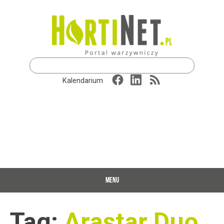
Szukaj:
Kalendarium
MENU
Tag:
Arastar Duo