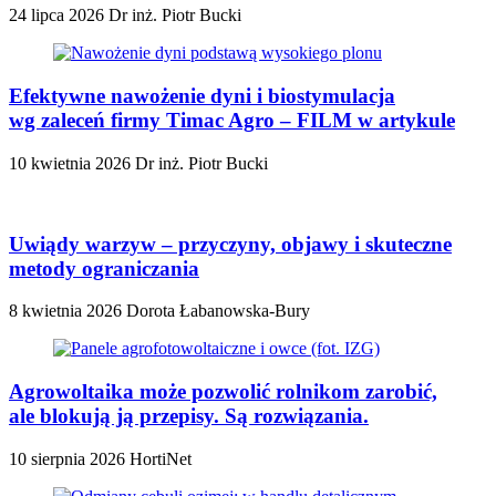
24 lipca 2026
Dr inż. Piotr Bucki
Efektywne nawożenie dyni i biostymulacja
wg zaleceń firmy Timac Agro – FILM w artykule
10 kwietnia 2026
Dr inż. Piotr Bucki
Uwiądy warzyw – przyczyny, objawy i skuteczne
metody ograniczania
8 kwietnia 2026
Dorota Łabanowska-Bury
Agrowoltaika może pozwolić rolnikom zarobić,
ale blokują ją przepisy. Są rozwiązania.
10 sierpnia 2026
HortiNet