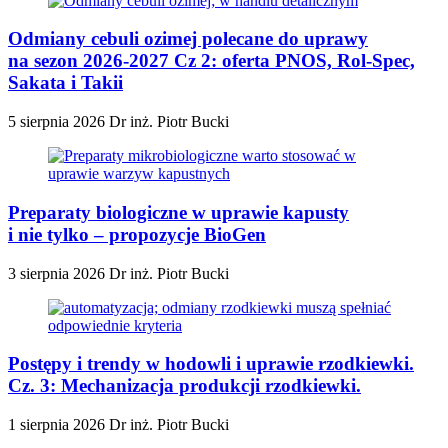
Odmiany cebuli ozimej polecane do uprawy
na sezon 2026-2027 Cz 2: oferta PNOS, Rol-Spec,
Sakata i Takii
5 sierpnia 2026
Dr inż. Piotr Bucki
Preparaty biologiczne w uprawie kapusty
i nie tylko – propozycje BioGen
3 sierpnia 2026
Dr inż. Piotr Bucki
Postępy i trendy w hodowli i uprawie rzodkiewki.
Cz. 3: Mechanizacja produkcji rzodkiewki.
1 sierpnia 2026
Dr inż. Piotr Bucki