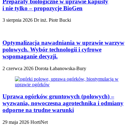
Preparaty biologiczne w uprawie kapusty
i nie tylko – propozycje BioGen
3 sierpnia 2026
Dr inż. Piotr Bucki
Optymalizacja nawadniania w uprawie warzyw
polowych. Wybór technologii i cyfrowe
wspomaganie decyzji.
2 czerwca 2026
Dorota Łabanowska-Bury
Uprawa ogórków gruntowych (polowych) –
wyzwania, nowoczesna agrotechnika i odmiany
odporne na trudne warunki
29 maja 2026
HortiNet