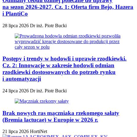
Odmiany cebuli ozimej polecane do uprawy
na sezon 2026-2027. Cz. 1: Oferta firm Bejo, Hazera
i PlantiCo
28 lipca 2026
Dr inż. Piotr Bucki
Postępy i trendy w hodowli i uprawie rzodkiewki.
Cz. 2: Innowacje w zakresie hodowli odmian
rzodkiewki dostosowanych do potrzeb rynku
i automatyzacji
24 lipca 2026
Dr inż. Piotr Bucki
Brak nowych ras mączniaka rzekomego sałaty
(Bremia lactucae) w Europie w 2026 r.
21 lipca 2026
HortiNet