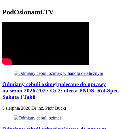
PodOslonami.TV
Odmiany cebuli ozimej polecane do uprawy
na sezon 2026-2027 Cz 2: oferta PNOS, Rol-Spec,
Sakata i Takii
5 sierpnia 2026
Dr inż. Piotr Bucki