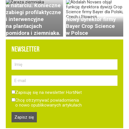
w natarciu. Konieczne
zabiegi profilaktyczne
i interwencyjne
Nowy dyrektor firmy
na plantacjach
Bayer Crop Science
pomidora i ziemniaka.
w Polsce
NEWSLETTER
Zapisuję się na newsletter HortiNet
Chcę otrzymywać powiadomienia
o nowo opublikowanych artykułach