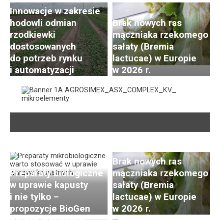
Innowacje w zakresie
hodowli odmian
Brak nowych ras
rzodkiewki
mączniaka rzekomego
dostosowanych
sałaty (Bremia
do potrzeb rynku
lactucae) w Europie
i automatyzacji
w 2026 r.
Brak nowych ras
Preparaty biologiczne
mączniaka rzekomego
w uprawie kapusty
sałaty (Bremia
i nie tylko –
lactucae) w Europie
propozycje BioGen
w 2026 r.
Zaraza ziemniaka