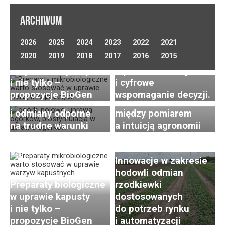
ARCHIWUM
Optymalizacja
2026
2025
2024
2023
2022
2021
nawadniania w uprawie
Uprawa ogórków
2020
2019
2018
2017
2016
2015
Preparaty biologiczne
warzyw polowych.
gruntowych
w uprawie kapusty
Wybór technologii
(polowych) –
i nie tylko –
i cyfrowe
wyzwania, nowoczesna
propozycje BioGen
wspomaganie decyzji.
agrotechnika
Diagnostyka roślin –
i odmiany odporne
między pomiarem
Postępy i trendy
na trudne warunki
a intuicją agronomii
w hodowli i uprawie
rzodkiewki. Cz. 2:
Innowacje w zakresie
hodowli odmian
Preparaty biologiczne
rzodkiewki
w uprawie kapusty
dostosowanych
i nie tylko –
do potrzeb rynku
propozycje BioGen
i automatyzacji