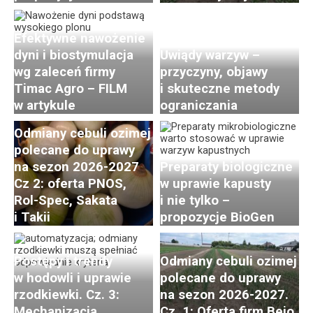
Efektywne nawożenie
dyni i biostymulacja
Uwiądy warzyw –
wg zaleceń firmy
przyczyny, objawy
Timac Agro – FILM
i skuteczne metody
w artykule
ograniczania
Odmiany cebuli ozimej
polecane do uprawy
na sezon 2026-2027
Preparaty biologiczne
Cz 2: oferta PNOS,
w uprawie kapusty
Rol-Spec, Sakata
i nie tylko –
i Takii
propozycje BioGen
Postępy i trendy
Odmiany cebuli ozimej
w hodowli i uprawie
polecane do uprawy
rzodkiewki. Cz. 3:
na sezon 2026-2027.
Mechanizacja
Cz. 1: Oferta firm Bejo,