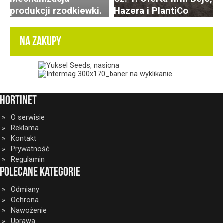
produkcji rzodkiewki.
Hazera i PlantiCo
NA ZAKUPY
HortiNet
O serwisie
Reklama
Kontakt
Prywatność
Regulamin
Polecane kategorie
Odmiany
Ochrona
Nawożenie
Uprawa