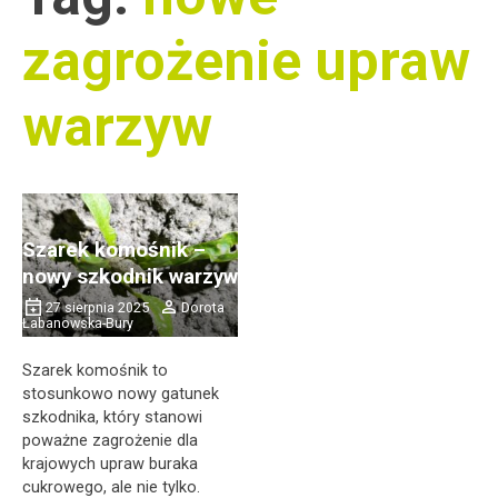
zagrożenie upraw
warzyw
Szarek komośnik –
nowy szkodnik warzyw
27 sierpnia 2025
Dorota
Łabanowska-Bury
Szarek komośnik to
stosunkowo nowy gatunek
szkodnika, który stanowi
poważne zagrożenie dla
krajowych upraw buraka
cukrowego, ale nie tylko.