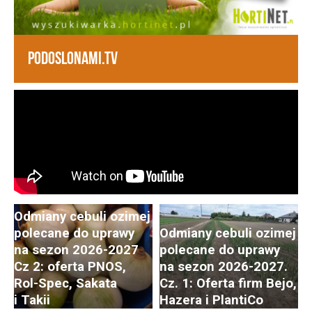
PODOSLONAMI.TV
Odmiany cebuli ozimej
polecane do uprawy
Odmiany cebuli ozimej
na sezon 2026-2027
polecane do uprawy
Cz 2: oferta PNOS,
na sezon 2026-2027.
Postępy i trendy
Rol-Spec, Sakata
Cz. 1: Oferta firm Bejo,
w hodowli i uprawie
i Takii
Hazera i PlantiCo
rzodkiewki. Cz. 2: