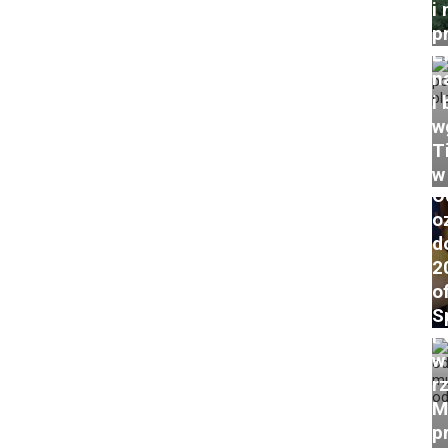
i 
p
E
n
i
w
T
w
O
o
d
2
o
S
P
w
r
M
p