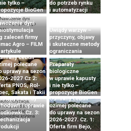
nie tylko –
do potrzeb rynku
ropozycje BioGen
i automatyzacji
fektywne
awożenie dyni
 biostymulacja
Uwiądy warzyw –
g zaleceń firmy
przyczyny, objawy
imac Agro – FILM
i skuteczne metody
 artykule
ograniczania
dmiany cebuli
zimej polecane
Preparaty
o uprawy na sezon
biologiczne
026-2027 Cz 2:
w uprawie kapusty
ferta PNOS, Rol-
i nie tylko –
pec, Sakata i Takii
propozycje BioGen
ostępy i trendy
Odmiany cebuli
 hodowli i uprawie
ozimej polecane
zodkiewki. Cz. 3:
do uprawy na sezon
echanizacja
2026-2027. Cz. 1:
rodukcji
Oferta firm Bejo,