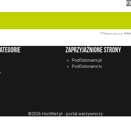
r
ategorie
Zaprzyjaźnione strony
PodOslonami.pl
PodOslonami.tv
e
©2026 HortiNet.pl - portal warzywniczy