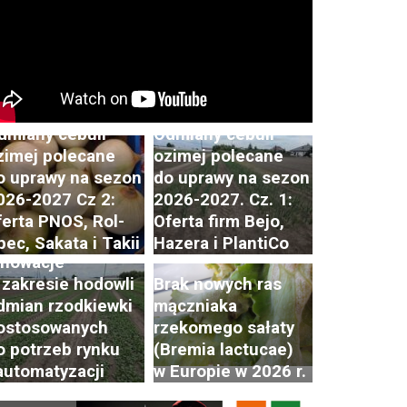
dmiany cebuli
Odmiany cebuli
zimej polecane
ozimej polecane
o uprawy na sezon
do uprawy na sezon
ostępy i trendy
026-2027 Cz 2:
2026-2027. Cz. 1:
 hodowli i uprawie
ferta PNOS, Rol-
Oferta firm Bejo,
zodkiewki. Cz. 2:
pec, Sakata i Takii
Hazera i PlantiCo
nnowacje
 zakresie hodowli
Brak nowych ras
dmian rzodkiewki
mączniaka
ostosowanych
rzekomego sałaty
o potrzeb rynku
(Bremia lactucae)
 automatyzacji
w Europie w 2026 r.