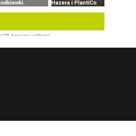
zodkiewki.
Hazera i PlantiCo