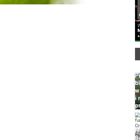
P
b
w
i 
p
N
B