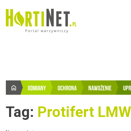
ODMIANY
OCHRONA
NAWOŻENIE
UP
STRONA
GŁÓWNA
Tag:
Protifert LM