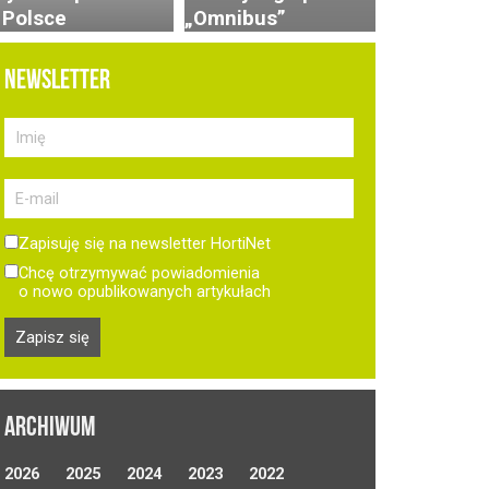
 Polsce
„Omnibus”
NEWSLETTER
Zapisuję się na newsletter HortiNet
Chcę otrzymywać powiadomienia
o nowo opublikowanych artykułach
ARCHIWUM
2026
2025
2024
2023
2022