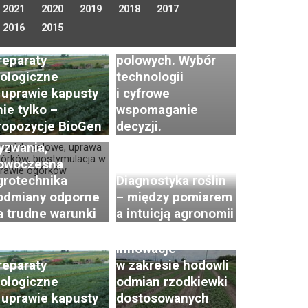
2021
2020
2019
2018
2017
Optymalizacja
nawadniania
2016
2015
w uprawie warzyw
reparaty
polowych. Wybór
iologiczne
technologii
 uprawie kapusty
i cyfrowe
prawa ogórków
nie tylko –
wspomaganie
runtowych
ropozycje BioGen
decyzji.
polowych) –
yzwania,
owoczesna
grotechnika
Diagnostyka roślin
 odmiany odporne
– między pomiarem
Postępy i trendy
a trudne warunki
a intuicją agronomii
w hodowli i uprawie
rzodkiewki. Cz. 2:
Innowacje
reparaty
w zakresie hodowli
iologiczne
odmian rzodkiewki
 uprawie kapusty
dostosowanych