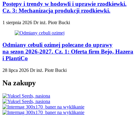
Postępy i trendy w hodowli i uprawie rzodkiewki.
Cz. 3: Mechanizacja produkcji rzodkiewki.
1 sierpnia 2026
Dr inż. Piotr Bucki
Odmiany cebuli ozimej polecane do uprawy
na sezon 2026-2027. Cz. 1: Oferta firm Bejo, Hazera
i PlantiCo
28 lipca 2026
Dr inż. Piotr Bucki
Na zakupy