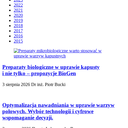
2022
2021
2020
2019
2018
2017
2016
2015
Preparaty biologiczne w uprawie kapusty
i nie tylko – propozycje BioGen
3 sierpnia 2026
Dr inż. Piotr Bucki
Optymalizacja nawadniania w uprawie warzyw
polowych. Wybór technologii i cyfrowe
wspomaganie decyzji.