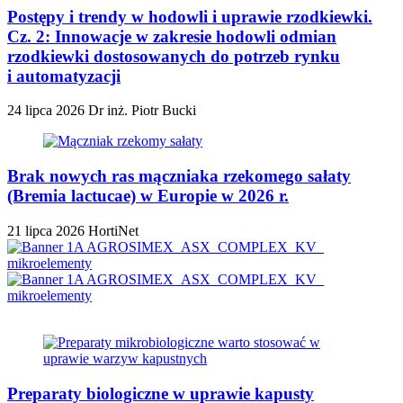
Postępy i trendy w hodowli i uprawie rzodkiewki.
Cz. 2: Innowacje w zakresie hodowli odmian
rzodkiewki dostosowanych do potrzeb rynku
i automatyzacji
24 lipca 2026
Dr inż. Piotr Bucki
Brak nowych ras mączniaka rzekomego sałaty
(Bremia lactucae) w Europie w 2026 r.
21 lipca 2026
HortiNet
Preparaty biologiczne w uprawie kapusty