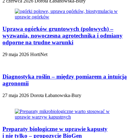
2 czerwca 2026
Dorota Łabanowska-Bury
Uprawa ogórków gruntowych (polowych) –
wyzwania, nowoczesna agrotechnika i odmiany
odporne na trudne warunki
29 maja 2026
HortiNet
Diagnostyka roślin – między pomiarem a intuicją
agronomii
27 maja 2026
Dorota Łabanowska-Bury
Preparaty biologiczne w uprawie kapusty
i nie tylko – propozycje BioGen