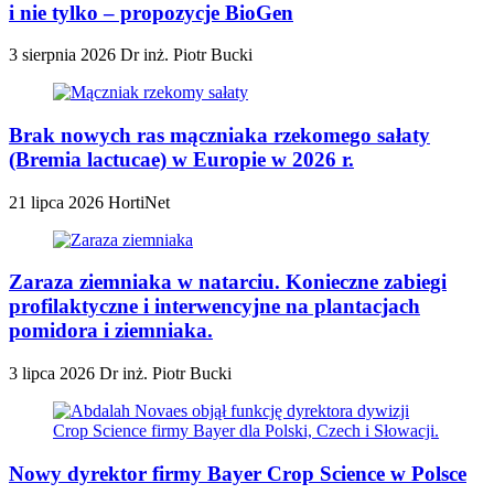
i nie tylko – propozycje BioGen
3 sierpnia 2026
Dr inż. Piotr Bucki
Brak nowych ras mączniaka rzekomego sałaty
(Bremia lactucae) w Europie w 2026 r.
21 lipca 2026
HortiNet
Zaraza ziemniaka w natarciu. Konieczne zabiegi
profilaktyczne i interwencyjne na plantacjach
pomidora i ziemniaka.
3 lipca 2026
Dr inż. Piotr Bucki
Nowy dyrektor firmy Bayer Crop Science w Polsce