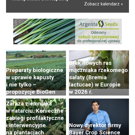
Zobacz kalendarz
Brak nowych ras
Preparaty biologiczne
mączniaka rzekomego
w uprawie kapusty
sałaty (Bremia
i nie tylko –
lactucae) w Europie
propozycje BioGen
w 2026 r.
Zaraza ziemniaka
w natarciu. Konieczne
zabiegi profilaktyczne
i interwencyjne
Nowy dyrektor firmy
na plantacjach
Bayer Crop Science