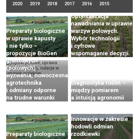
2020
2019
2018
2017
2016
2015
Optymalizacja
nawadniania w uprawie
Preparaty biologiczne
warzyw polowych.
w uprawie kapusty
Wybór technologii
i nie tylko –
i cyfrowe
Uprawa ogórków
propozycje BioGen
wspomaganie decyzji.
gruntowych
(polowych) –
wyzwania, nowoczesna
agrotechnika
Diagnostyka roślin –
i odmiany odporne
między pomiarem
Postępy i trendy
na trudne warunki
a intuicją agronomii
w hodowli i uprawie
rzodkiewki. Cz. 2:
Innowacje w zakresie
hodowli odmian
Preparaty biologiczne
rzodkiewki