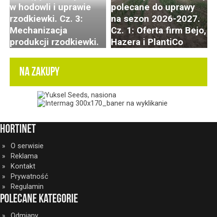
w hodowli i uprawie
polecane do uprawy
rzodkiewki. Cz. 3:
na sezon 2026-2027.
Mechanizacja
Cz. 1: Oferta firm Bejo,
produkcji rzodkiewki.
Hazera i PlantiCo
NA ZAKUPY
HortiNet
O serwisie
Reklama
Kontakt
Prywatność
Regulamin
Polecane kategorie
Odmiany