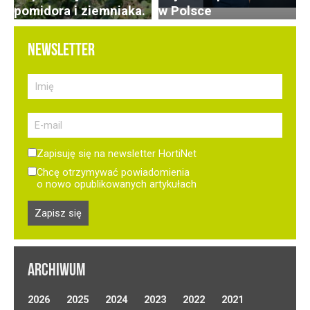
pomidora i ziemniaka.
w Polsce
NEWSLETTER
Zapisuję się na newsletter HortiNet
Chcę otrzymywać powiadomienia
o nowo opublikowanych artykułach
ARCHIWUM
2026
2025
2024
2023
2022
2021