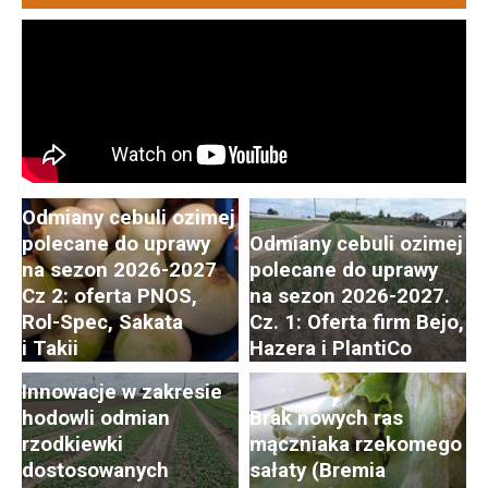
Odmiany cebuli ozimej
polecane do uprawy
Odmiany cebuli ozimej
na sezon 2026-2027
polecane do uprawy
Cz 2: oferta PNOS,
na sezon 2026-2027.
Postępy i trendy
Rol-Spec, Sakata
Cz. 1: Oferta firm Bejo,
w hodowli i uprawie
i Takii
Hazera i PlantiCo
rzodkiewki. Cz. 2:
Innowacje w zakresie
hodowli odmian
Brak nowych ras
rzodkiewki
mączniaka rzekomego
dostosowanych
sałaty (Bremia