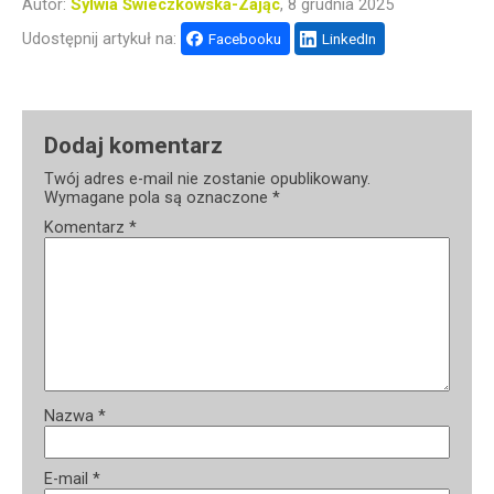
Autor:
Sylwia Świeczkowska-Zając
, 8 grudnia 2025
Udostępnij artykuł na:
Facebooku
LinkedIn
Dodaj komentarz
Twój adres e-mail nie zostanie opublikowany.
Wymagane pola są oznaczone
*
Komentarz
*
Nazwa
*
E-mail
*