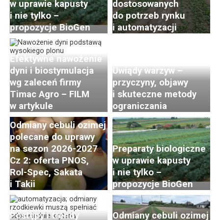
w uprawie kapusty
dostosowanych
i nie tylko –
do potrzeb rynku
propozycje BioGen
i automatyzacji
Efektywne nawożenie
dyni i biostymulacja
Uwiądy warzyw –
wg zaleceń firmy
przyczyny, objawy
Timac Agro – FILM
i skuteczne metody
w artykule
ograniczania
Odmiany cebuli ozimej
polecane do uprawy
na sezon 2026-2027
Preparaty biologiczne
Cz 2: oferta PNOS,
w uprawie kapusty
Rol-Spec, Sakata
i nie tylko –
i Takii
propozycje BioGen
Postępy i trendy
Odmiany cebuli ozimej