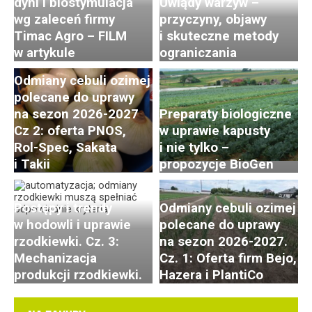
dyni i biostymulacja
Uwiądy warzyw –
wg zaleceń firmy
przyczyny, objawy
Timac Agro – FILM
i skuteczne metody
w artykule
ograniczania
Odmiany cebuli ozimej
polecane do uprawy
na sezon 2026-2027
Preparaty biologiczne
Cz 2: oferta PNOS,
w uprawie kapusty
Rol-Spec, Sakata
i nie tylko –
i Takii
propozycje BioGen
Postępy i trendy
Odmiany cebuli ozimej
w hodowli i uprawie
polecane do uprawy
rzodkiewki. Cz. 3:
na sezon 2026-2027.
Mechanizacja
Cz. 1: Oferta firm Bejo,
produkcji rzodkiewki.
Hazera i PlantiCo