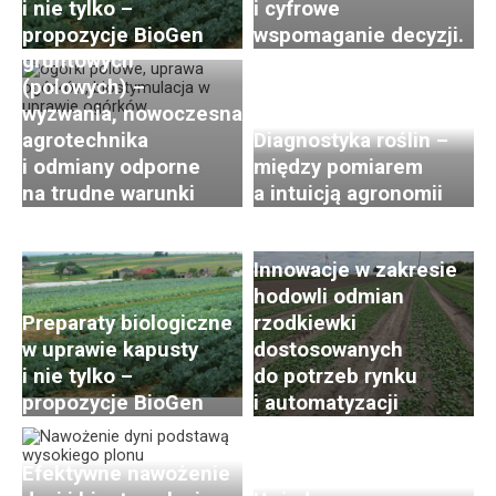
i nie tylko –
i cyfrowe
Uprawa ogórków
propozycje BioGen
wspomaganie decyzji.
gruntowych
(polowych) –
wyzwania, nowoczesna
agrotechnika
Diagnostyka roślin –
i odmiany odporne
między pomiarem
Postępy i trendy
na trudne warunki
a intuicją agronomii
w hodowli i uprawie
rzodkiewki. Cz. 2:
Innowacje w zakresie
hodowli odmian
Preparaty biologiczne
rzodkiewki
w uprawie kapusty
dostosowanych
i nie tylko –
do potrzeb rynku
propozycje BioGen
i automatyzacji
Efektywne nawożenie