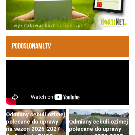
PODOSLONAMI.TV
Odmiany cebuli ozimej
polecane do uprawy
Odmiany cebuli ozimej
na sezon 2026-2027
polecane do uprawy