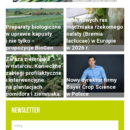
Brak nowych ras
Preparaty biologiczne
mączniaka rzekomego
w uprawie kapusty
sałaty (Bremia
i nie tylko –
lactucae) w Europie
propozycje BioGen
w 2026 r.
Zaraza ziemniaka
w natarciu. Konieczne
zabiegi profilaktyczne
i interwencyjne
Nowy dyrektor firmy
na plantacjach
Bayer Crop Science
pomidora i ziemniaka.
w Polsce
NEWSLETTER