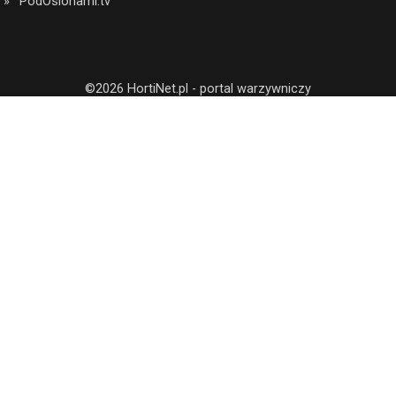
PodOslonami.tv
©2026 HortiNet.pl - portal warzywniczy