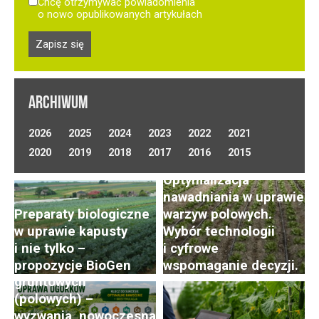
Chcę otrzymywać powiadomienia
o nowo opublikowanych artykułach
ARCHIWUM
2026
2025
2024
2023
2022
2021
2020
2019
2018
2017
2016
2015
Optymalizacja
nawadniania w uprawie
Preparaty biologiczne
warzyw polowych.
w uprawie kapusty
Wybór technologii
i nie tylko –
i cyfrowe
Uprawa ogórków
propozycje BioGen
wspomaganie decyzji.
gruntowych
(polowych) –
wyzwania, nowoczesna