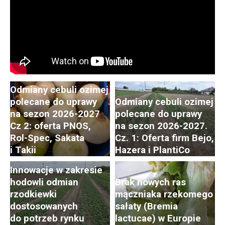
Odmiany cebuli ozimej
polecane do uprawy
Odmiany cebuli ozimej
na sezon 2026-2027
polecane do uprawy
Cz 2: oferta PNOS,
na sezon 2026-2027.
Postępy i trendy
Rol-Spec, Sakata
Cz. 1: Oferta firm Bejo,
w hodowli i uprawie
i Takii
Hazera i PlantiCo
rzodkiewki. Cz. 2:
Innowacje w zakresie
hodowli odmian
Brak nowych ras
rzodkiewki
mączniaka rzekomego
dostosowanych
sałaty (Bremia
do potrzeb rynku
lactucae) w Europie