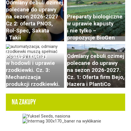
Odmiany cebuli ozimej
polecane do uprawy
na sezon 2026-2027
Preparaty biologiczne
Cz 2: oferta PNOS,
w uprawie kapusty
Rol-Spec, Sakata
i nie tylko –
i Takii
propozycje BioGen
Postępy i trendy
Odmiany cebuli ozimej
w hodowli i uprawie
polecane do uprawy
rzodkiewki. Cz. 3:
na sezon 2026-2027.
Mechanizacja
Cz. 1: Oferta firm Bejo,
produkcji rzodkiewki.
Hazera i PlantiCo
NA ZAKUPY