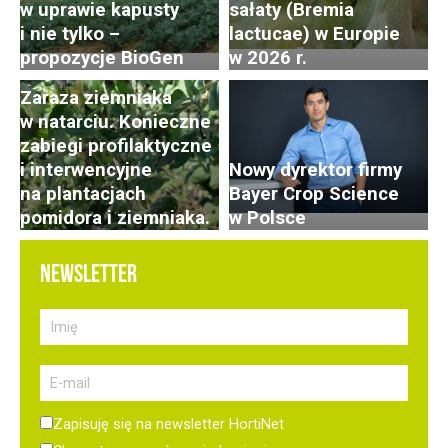
w uprawie kapusty
sałaty (Bremia
i nie tylko –
lactucae) w Europie
propozycje BioGen
w 2026 r.
Zaraza ziemniaka
w natarciu. Konieczne
zabiegi profilaktyczne
i interwencyjne
Nowy dyrektor firmy
na plantacjach
Bayer Crop Science
pomidora i ziemniaka.
w Polsce
NEWSLETTER
Zapisuję się na newsletter HortiNet