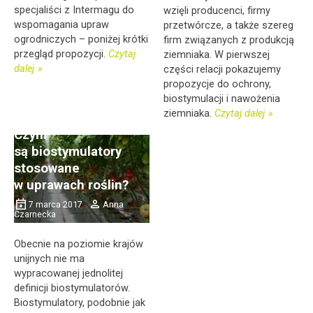
specjaliści z Intermagu do
wzięli producenci, firmy
wspomagania upraw
przetwórcze, a także szereg
ogrodniczych – poniżej krótki
firm związanych z produkcją
przegląd propozycji.
Czytaj
ziemniaka. W pierwszej
dalej
części relacji pokazujemy
propozycje do ochrony,
biostymulacji i nawożenia
ziemniaka.
Czytaj dalej
Czym
są biostymulatory
stosowane
w uprawach roślin?
7 marca 2017
Anna
Czarnecka
Obecnie na poziomie krajów
unijnych nie ma
wypracowanej jednolitej
definicji biostymulatorów.
Biostymulatory, podobnie jak