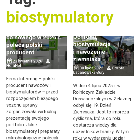
biostymulatory
Biostymulatory
i preparaty
mikrobiologiczne –
Ochrona,
co nowego w 2026 r.
biostymulacja
poleca polski
i nawożenie
producent
ziemniaka
23 kwietnia 2026
HortiNet
30 lipca 2025
Dorota
Łabanowska-Bury
Firma Intermag – polski
producent nawozów i
W dniu 4 lipca 2025 r. w
biostymulatorów – przed
Rolniczym Zakładzie
rozpoczęciem bieżącego
Doświadczalnym w Żelaznej
sezonu uprawy
odbył się 19. Dzień
zorganizowała wirtualną
Ziemniaka. Jest to impreza
prezentację swojego
cykliczna, która co roku
portfolio. Jakie
dostarcza wiedzy dla
biostymulatory i preparaty
uczestników branży. W tym
mikrobiologiczne polecali
roku w wydarzeniu udział