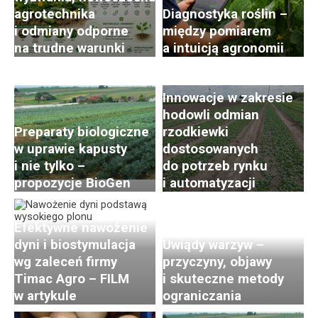
agrotechnika
Diagnostyka roślin –
i odmiany odporne
między pomiarem
Postępy i trendy
na trudne warunki
a intuicją agronomii
w hodowli i uprawie
rzodkiewki. Cz. 2:
Innowacje w zakresie
hodowli odmian
Preparaty biologiczne
rzodkiewki
w uprawie kapusty
dostosowanych
i nie tylko –
do potrzeb rynku
propozycje BioGen
i automatyzacji
Efektywne nawożenie
dyni i biostymulacja
Uwiądy warzyw –
wg zaleceń firmy
przyczyny, objawy
Timac Agro – FILM
i skuteczne metody
w artykule
ograniczania