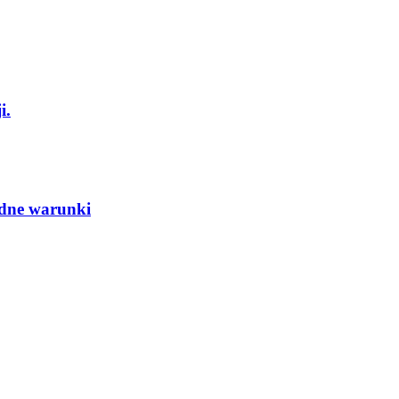
i.
udne warunki