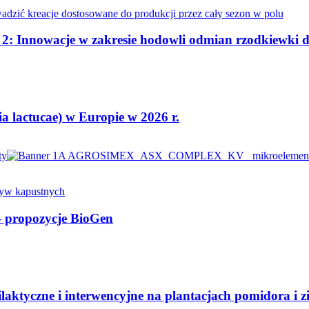
. 2: Innowacje w zakresie hodowli odmian rzodkiewki 
 lactucae) w Europie w 2026 r.
 – propozycje BioGen
ilaktyczne i interwencyjne na plantacjach pomidora i 