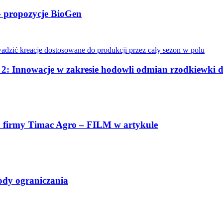
 – propozycje BioGen
. 2: Innowacje w zakresie hodowli odmian rzodkiewki 
eń firmy Timac Agro – FILM w artykule
ody ograniczania