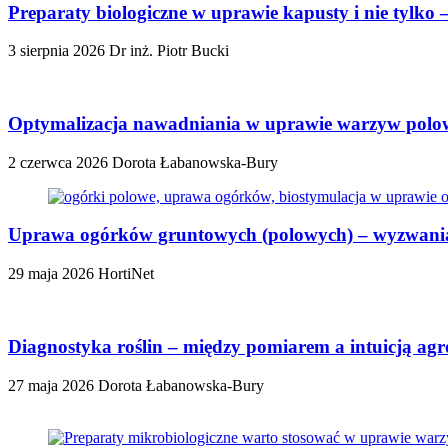
Preparaty biologiczne w uprawie kapusty i nie tylko
3 sierpnia 2026
Dr inż. Piotr Bucki
Optymalizacja nawadniania w uprawie warzyw polowy
2 czerwca 2026
Dorota Łabanowska-Bury
Uprawa ogórków gruntowych (polowych) – wyzwania,
29 maja 2026
HortiNet
Diagnostyka roślin – między pomiarem a intuicją ag
27 maja 2026
Dorota Łabanowska-Bury