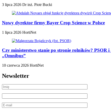
3 lipca 2026
Dr inż. Piotr Bucki
Nowy dyrektor firmy Bayer Crop Science w Polsce
1 lipca 2026
HortiNet
Czy ministerstwo stanie po stronie rolników? PSOR i
„Omnibus”
10 czerwca 2026
HortiNet
Newsletter