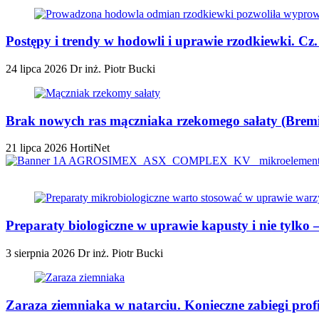
Postępy i trendy w hodowli i uprawie rzodkiewki. Cz
24 lipca 2026
Dr inż. Piotr Bucki
Brak nowych ras mączniaka rzekomego sałaty (Bremia
21 lipca 2026
HortiNet
Preparaty biologiczne w uprawie kapusty i nie tylko
3 sierpnia 2026
Dr inż. Piotr Bucki
Zaraza ziemniaka w natarciu. Konieczne zabiegi prof