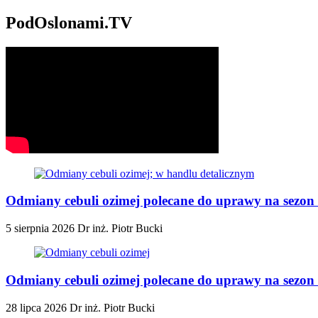
PodOslonami.TV
Odmiany cebuli ozimej polecane do uprawy na sezon 
5 sierpnia 2026
Dr inż. Piotr Bucki
Odmiany cebuli ozimej polecane do uprawy na sezon 2
28 lipca 2026
Dr inż. Piotr Bucki