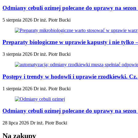
Odmiany cebuli ozimej polecane do uprawy na sezon 
5 sierpnia 2026
Dr inż. Piotr Bucki
Preparaty biologiczne w uprawie kapusty i nie tylko
3 sierpnia 2026
Dr inż. Piotr Bucki
Postępy i trendy w hodowli i uprawie rzodkiewki. Cz
1 sierpnia 2026
Dr inż. Piotr Bucki
Odmiany cebuli ozimej polecane do uprawy na sezon 2
28 lipca 2026
Dr inż. Piotr Bucki
Na zakupy