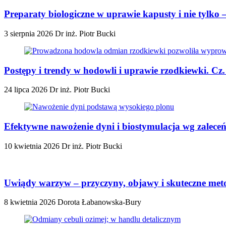
Preparaty biologiczne w uprawie kapusty i nie tylko
3 sierpnia 2026
Dr inż. Piotr Bucki
Postępy i trendy w hodowli i uprawie rzodkiewki. Cz
24 lipca 2026
Dr inż. Piotr Bucki
Efektywne nawożenie dyni i biostymulacja wg zalec
10 kwietnia 2026
Dr inż. Piotr Bucki
Uwiądy warzyw – przyczyny, objawy i skuteczne met
8 kwietnia 2026
Dorota Łabanowska-Bury