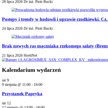
28 lipca 2026
Dr inż. Piotr Bucki
Postępy i trendy w hodowli i uprawie rzodkiewki. Cz
24 lipca 2026
Dr inż. Piotr Bucki
Brak nowych ras mączniaka rzekomego sałaty (Bremia
21 lipca 2026
HortiNet
Kalendarium wydarzeń
sie
9
9 sierpnia @ 11:00
-
16:00
Przystanek Papryka
sie
12
12 sierpnia @ 14:00
-
18:00