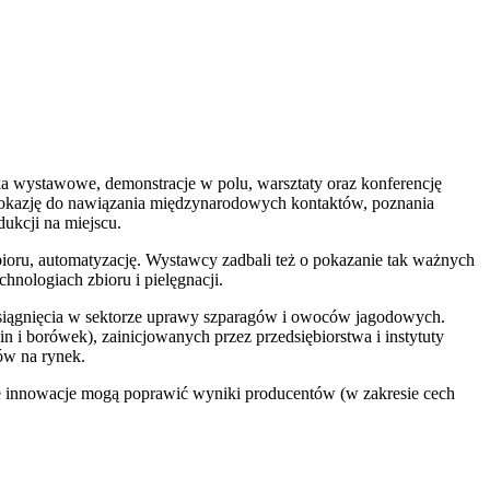
ka wystawowe, demonstracje w polu, warsztaty oraz konferencję
ą okazję do nawiązania międzynarodowych kontaktów, poznania
ukcji na miejscu.
ioru, automatyzację. Wystawcy zadbali też o pokazanie tak ważnych
nologiach zbioru i pielęgnacji.
 osiągnięcia w sektorze uprawy szparagów i owoców jagodowych.
 borówek), zainicjowanych przez przedsiębiorstwa i instytuty
ów na rynek.
ie innowacje mogą poprawić wyniki producentów (w zakresie cech