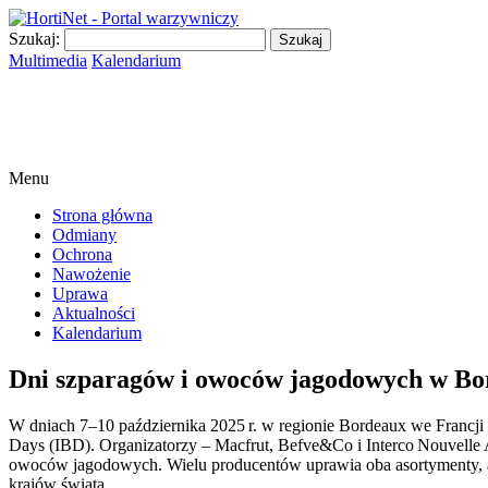
Szukaj:
Multimedia
Kalendarium
Menu
Strona główna
Odmiany
Ochrona
Nawożenie
Uprawa
Aktualności
Kalendarium
Dni szparagów i owoców jagodowych w Bo
W dniach 7–10 października 2025 r. w regionie Bordeaux we Francji
Days (IBD). Organizatorzy – Macfrut, Befve&Co i Interco Nouvelle A
owoców jagodowych. Wielu producentów uprawia oba asortymenty, 
krajów świata.