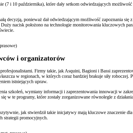
e (7 i 10 października), które dały setkom odwiedzających możliwość
ałą decyzją, ponieważ dał odwiedzającym możliwość zapoznania się z
Duży nacisk położono na technologie monitorowania kluczowych param
świecie.
 prasowe)
wców i organizatorów
esjonalistami. Firmy takie, jak Asquini, Bagioni i Bassi zaprezento
aszcza w regionach, w których coraz bardziej brakuje siły roboczej. 
eniem istniejących upraw.
nia szkoleń, wymiany informacji i zaprezentowania innowacji w zakre
 się w te programy, które zostały zorganizowane równolegle z działan
zytywnie, jak stwierdził takie inicjatywy mają kluczowe znaczenie dla 
ch strategii promocyjnych.