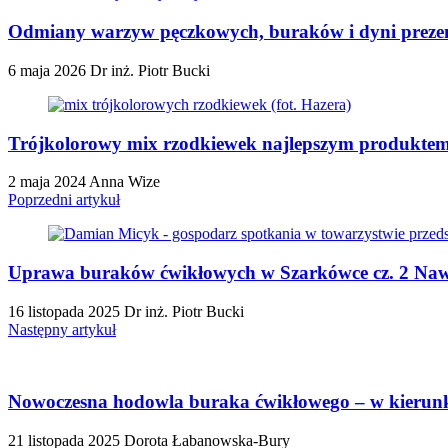
Odmiany warzyw pęczkowych, buraków i dyni preze
6 maja 2026
Dr inż. Piotr Bucki
Trójkolorowy mix rzodkiewek najlepszym produktem 
2 maja 2024
Anna Wize
Poprzedni artykuł
Uprawa buraków ćwikłowych w Szarkówce cz. 2 Nawo
16 listopada 2025
Dr inż. Piotr Bucki
Następny artykuł
Nowoczesna hodowla buraka ćwikłowego – w kierunku
21 listopada 2025
Dorota Łabanowska-Bury