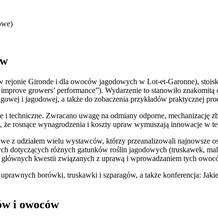
owe)
ów
w rejonie Gironde i dla owoców jagodowych w Lot‑et‑Garonne), stois
o improve growers’ performance”). Wydarzenie to stanowiło znakomit
agowej i jagodowej, a także do zobaczenia przykładów praktycznej prod
e i techniczne. Zwracano uwagę na odmiany odporne, mechanizację zb
 że rosnące wynagrodzenia i koszty upraw wymuszają innowacje w tech
nesowe z udziałem wielu wystawców, którzy przeanalizowali najnowsze
 dotyczących różnych gatunków roślin jagodowych (truskawek, malin i
at głównych kwestii związanych z uprawą i wprowadzaniem tych owoc
 uprawnych borówki, truskawki i szparagów, a także konferencja: Jak
ów i owoców