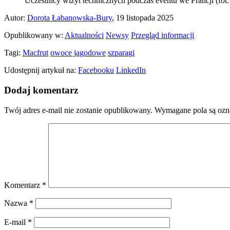
Uczestnicy wizyt technicznych podczas eventu we Francji (fot.
Autor:
Dorota Łabanowska-Bury
, 19 listopada 2025
Opublikowany w:
Aktualności
Newsy
Przegląd informacji
Tagi:
Macfrut
owoce jagodowe
szparagi
Udostępnij artykuł na:
Facebooku
LinkedIn
Dodaj komentarz
Twój adres e-mail nie zostanie opublikowany.
Wymagane pola są oz
Komentarz
*
Nazwa
*
E-mail
*