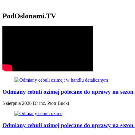
PodOslonami.TV
Odmiany cebuli ozimej polecane do uprawy na sezon 
5 sierpnia 2026
Dr inż. Piotr Bucki
Odmiany cebuli ozimej polecane do uprawy na sezon 2