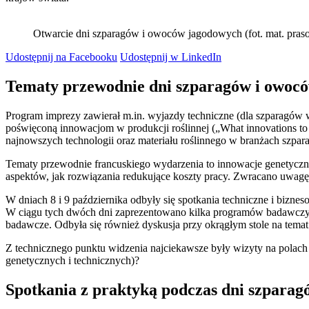
Otwarcie dni szparagów i owoców jagodowych (fot. mat. pras
Udostępnij na Facebooku
Udostępnij w LinkedIn
Tematy przewodnie dni szparagów i owoc
Program imprezy zawierał m.in. wyjazdy techniczne (dla szparagów 
poświęconą innowacjom w produkcji roślinnej („What innovations t
najnowszych technologii oraz materiału roślinnego w branżach szpar
Tematy przewodnie francuskiego wydarzenia to innowacje genetyczn
aspektów, jak rozwiązania redukujące koszty pracy. Zwracano uwagę,
W dniach 8 i 9 października odbyły się spotkania techniczne i biz
W ciągu tych dwóch dni zaprezentowano kilka programów badawczych
badawcze. Odbyła się również dyskusja przy okrągłym stole na tem
Z technicznego punktu widzenia najciekawsze były wizyty na polach
genetycznych i technicznych)?
Spotkania z praktyką
podczas
dni szparag