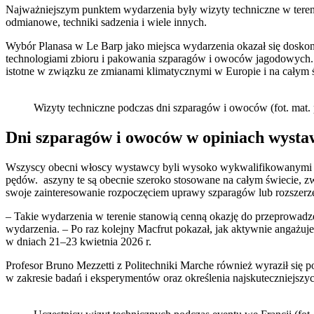
Najważniejszym punktem wydarzenia były wizyty techniczne w tereni
odmianowe, techniki sadzenia i wiele innych.
Wybór Planasa w Le Barp jako miejsca wydarzenia okazał się doskon
technologiami zbioru i pakowania szparagów i owoców jagodowych. 
istotne w związku ze zmianami klimatycznymi w Europie i na całym 
Wizyty techniczne podczas dni szparagów i owoców (fot. mat.
Dni szparagów i owoców
w opiniach wysta
Wszyscy obecni włoscy wystawcy byli wysoko wykwalifikowanymi prof
pędów. aszyny te są obecnie szeroko stosowane na całym świecie, zwł
swoje zainteresowanie rozpoczęciem uprawy szparagów lub rozszerz
– Takie wydarzenia w terenie stanowią cenną okazję do przeprowadze
wydarzenia. – Po raz kolejny Macfrut pokazał, jak aktywnie angażuje
w dniach 21–23 kwietnia 2026 r.
Profesor Bruno Mezzetti z Politechniki Marche również wyraził się po
w zakresie badań i eksperymentów oraz określenia najskuteczniejszy