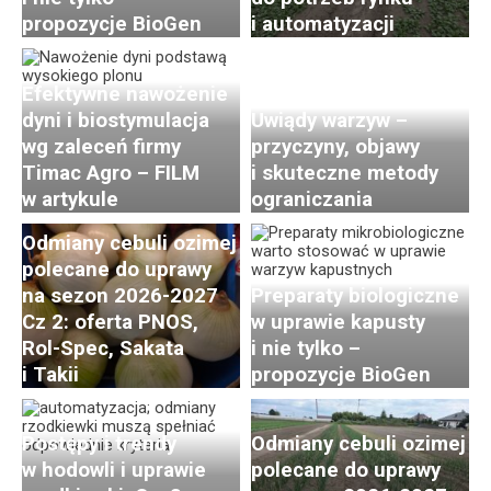
propozycje BioGen
i automatyzacji
Efektywne nawożenie
dyni i biostymulacja
Uwiądy warzyw –
wg zaleceń firmy
przyczyny, objawy
Timac Agro – FILM
i skuteczne metody
w artykule
ograniczania
Odmiany cebuli ozimej
polecane do uprawy
na sezon 2026-2027
Preparaty biologiczne
Cz 2: oferta PNOS,
w uprawie kapusty
Rol-Spec, Sakata
i nie tylko –
i Takii
propozycje BioGen
Postępy i trendy
Odmiany cebuli ozimej
w hodowli i uprawie
polecane do uprawy