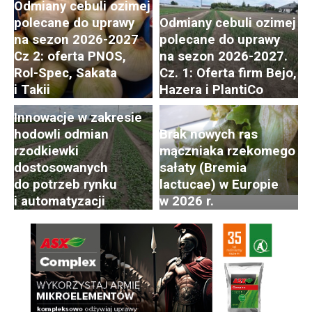
Odmiany cebuli ozimej
polecane do uprawy
Odmiany cebuli ozimej
na sezon 2026-2027
polecane do uprawy
Cz 2: oferta PNOS,
na sezon 2026-2027.
Postępy i trendy
Rol-Spec, Sakata
Cz. 1: Oferta firm Bejo,
w hodowli i uprawie
i Takii
Hazera i PlantiCo
rzodkiewki. Cz. 2:
Innowacje w zakresie
hodowli odmian
Brak nowych ras
rzodkiewki
mączniaka rzekomego
dostosowanych
sałaty (Bremia
do potrzeb rynku
lactucae) w Europie
i automatyzacji
w 2026 r.