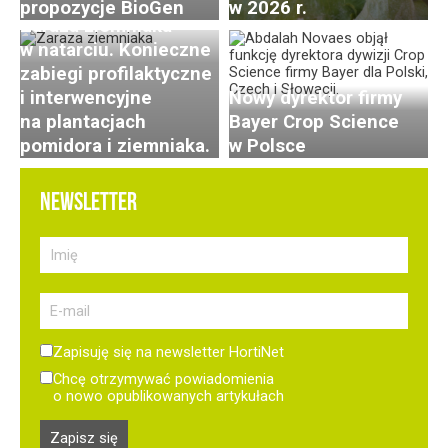
propozycje BioGen
w 2026 r.
Zaraza ziemniaka
w natarciu. Konieczne
zabiegi profilaktyczne
i interwencyjne
Nowy dyrektor firmy
na plantacjach
Bayer Crop Science
pomidora i ziemniaka.
w Polsce
NEWSLETTER
Zapisuję się na newsletter HortiNet
Chcę otrzymywać powiadomienia
o nowo opublikowanych artykułach