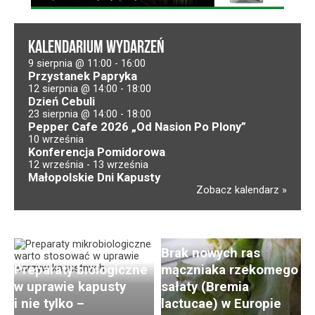
KALENDARIUM WYDARZEŃ
9 sierpnia @ 11:00
-
16:00
Przystanek Papryka
12 sierpnia @ 14:00
-
18:00
Dzień Cebuli
23 sierpnia @ 14:00
-
18:00
Pepper Cafe 2026 „Od Nasion Po Plony”
10 września
Konferencja Pomidorowa
12 września
-
13 września
Małopolskie Dni Kapusty
Zobacz kalendarz
Brak nowych ras
Preparaty biologiczne
mączniaka rzekomego
w uprawie kapusty
sałaty (Bremia
i nie tylko –
lactucae) w Europie