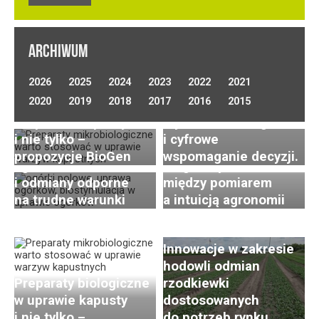
ARCHIWUM
Optymalizacja
2026
2025
2024
2023
2022
2021
nawadniania w uprawie
Uprawa ogórków
2020
2019
2018
2017
2016
2015
Preparaty biologiczne
warzyw polowych.
gruntowych
w uprawie kapusty
Wybór technologii
(polowych) –
i nie tylko –
i cyfrowe
wyzwania, nowoczesna
propozycje BioGen
wspomaganie decyzji.
agrotechnika
Diagnostyka roślin –
i odmiany odporne
między pomiarem
Postępy i trendy
na trudne warunki
a intuicją agronomii
w hodowli i uprawie
rzodkiewki. Cz. 2:
Innowacje w zakresie
hodowli odmian
Preparaty biologiczne
rzodkiewki
w uprawie kapusty
dostosowanych
i nie tylko –
do potrzeb rynku