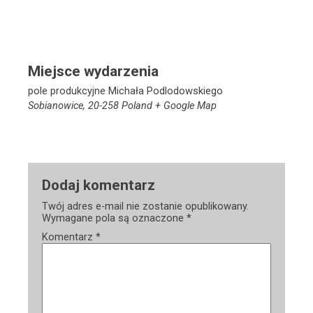
Miejsce wydarzenia
pole produkcyjne Michała Podlodowskiego
Sobianowice
,
20-258
Poland
+ Google Map
Dodaj komentarz
Twój adres e-mail nie zostanie opublikowany.
Wymagane pola są oznaczone
*
Komentarz
*