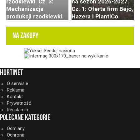
rzodkiewki. Cz. 3:
na sezon 2026-2027.
Mechanizacja
Cz. 1: Oferta firm Bejo,
produkcji rzodkiewki.
Hazera i PlantiCo
NA ZAKUPY
HortiNet
O serwisie
Reklama
Kontakt
Prywatność
Regulamin
Polecane kategorie
Odmiany
Ochrona