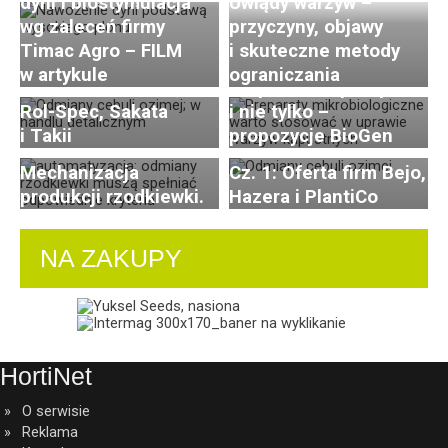
dyni i biostymulacja
Uwiądy warzyw –
Odmiany cebuli ozimej
wg zaleceń firmy
przyczyny, objawy
polecane do uprawy
Timac Agro – FILM
i skuteczne metody
na sezon 2026-2027
Preparaty biologiczne
w artykule
ograniczania
Cz 2: oferta PNOS,
w uprawie kapusty
Postępy i trendy
Odmiany cebuli ozimej
Rol-Spec, Sakata
i nie tylko –
w hodowli i uprawie
polecane do uprawy
i Takii
propozycje BioGen
rzodkiewki. Cz. 3:
na sezon 2026-2027.
Mechanizacja
Cz. 1: Oferta firm Bejo,
produkcji rzodkiewki.
Hazera i PlantiCo
NA ZAKUPY
HortiNet
O serwisie
Reklama