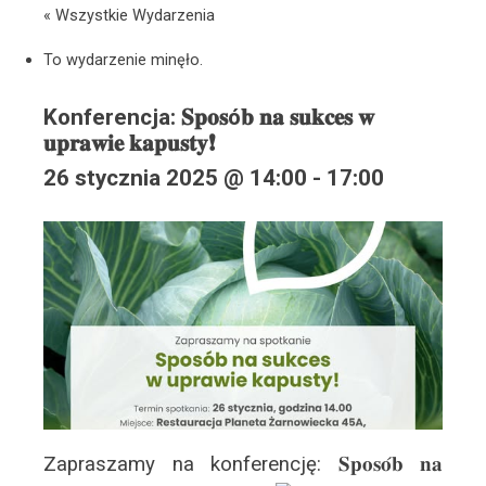
« Wszystkie Wydarzenia
To wydarzenie minęło.
Konferencja: 𝐒𝐩𝐨𝐬ó𝐛 𝐧𝐚 𝐬𝐮𝐤𝐜𝐞𝐬 𝐰
𝐮𝐩𝐫𝐚𝐰𝐢𝐞 𝐤𝐚𝐩𝐮𝐬𝐭𝐲❗
26 stycznia 2025 @ 14:00
-
17:00
Zapraszamy na konferencję: 𝐒𝐩𝐨𝐬𝐨́𝐛 𝐧𝐚