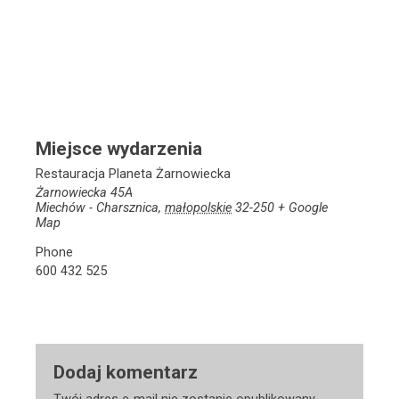
Miejsce wydarzenia
Restauracja Planeta Żarnowiecka
Żarnowiecka 45A
Miechów - Charsznica
,
małopolskie
32-250
+ Google
Map
Phone
600 432 525
Dodaj komentarz
Twój adres e-mail nie zostanie opublikowany.