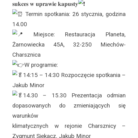
𝐬𝐮𝐤𝐜𝐞𝐬 𝐰 𝐮𝐩𝐫𝐚𝐰𝐢𝐞 𝐤𝐚𝐩𝐮𝐬𝐭𝐲
Termin spotkania: 26 stycznia, godzina
14.00
Miejsce: Restauracja Planeta,
Żarnowiecka 45A, 32-250 Miechów-
Charsznica
W programie:
14:15 – 14:30 Rozpoczęcie spotkania –
Jakub Minor
14.30 – 15.30 Prezentacja odmian
dopasowanych do zmieniających się
warunków
klimatycznych w rejonie Charsznicy –
Zygmunt Siekacz, Jakub Minor