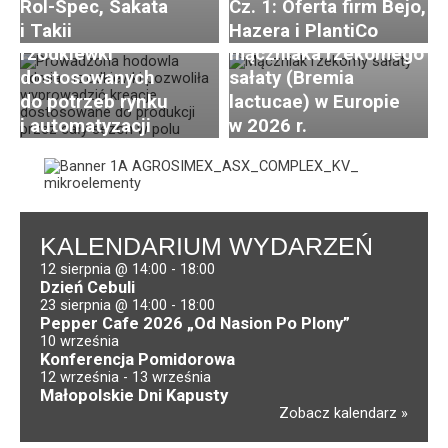
Innowacje w zakresie
Rol-Spec, Sakata
Cz. 1: Oferta firm Bejo,
hodowli odmian
Brak nowych ras
i Takii
Hazera i PlantiCo
rzodkiewki
mączniaka rzekomego
dostosowanych
sałaty (Bremia
do potrzeb rynku
lactucae) w Europie
i automatyzacji
w 2026 r.
KALENDARIUM WYDARZEŃ
12 sierpnia @ 14:00
-
18:00
Dzień Cebuli
23 sierpnia @ 14:00
-
18:00
Pepper Cafe 2026 „Od Nasion Po Plony”
10 września
Konferencja Pomidorowa
12 września
-
13 września
Małopolskie Dni Kapusty
Zobacz kalendarz
Brak nowych ras