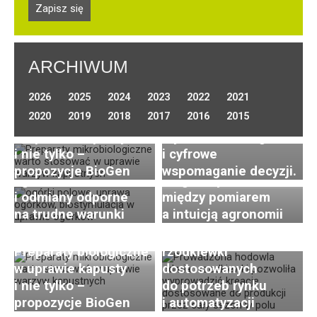
ARCHIWUM
Optymalizacja
2026
2025
2024
2023
2022
2021
nawadniania w uprawie
Uprawa ogórków
2020
2019
2018
2017
2016
2015
Preparaty biologiczne
warzyw polowych.
gruntowych
w uprawie kapusty
Wybór technologii
(polowych) –
i nie tylko –
i cyfrowe
wyzwania, nowoczesna
Postępy i trendy
propozycje BioGen
wspomaganie decyzji.
agrotechnika
Diagnostyka roślin –
w hodowli i uprawie
i odmiany odporne
między pomiarem
rzodkiewki. Cz. 2:
na trudne warunki
a intuicją agronomii
Innowacje w zakresie
hodowli odmian
Preparaty biologiczne
rzodkiewki
w uprawie kapusty
dostosowanych
i nie tylko –
do potrzeb rynku
Efektywne nawożenie
propozycje BioGen
i automatyzacji