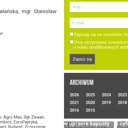
ałańska, mgr Stanisław
?”
Zapisuję się na newsletter H
Chcę otrzymywać powiadomi
o nowo opublikowanych arty
ARCHIWUM
Opty
2026
2025
2024
2023
nawa
2021
2020
2019
w up
2018
Preparaty
polo
2016
2015
Uprawa ogórków
biologiczne
tech
r, Agro-Max, Rijk Zwaan,
gruntowych
ymbioz, EuroPapryka,
w uprawie kapusty
i cy
(polowych) –
ert, Biobest, Zrzeszenie