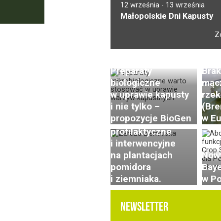
12 września
-
13 września
Małopolskie Dni Kapusty
Z
Preparaty
Brak
biologiczne
mąc
w uprawie kapusty
rzek
Zaraza ziemniaka
i nie tylko –
(Bre
w natarciu.
propozycje BioGen
w Eu
Konieczne zabiegi
profilaktyczne
i interwencyjne
na plantacjach
Nowy
pomidora
Baye
i ziemniaka.
w Po
NEWSLETTER