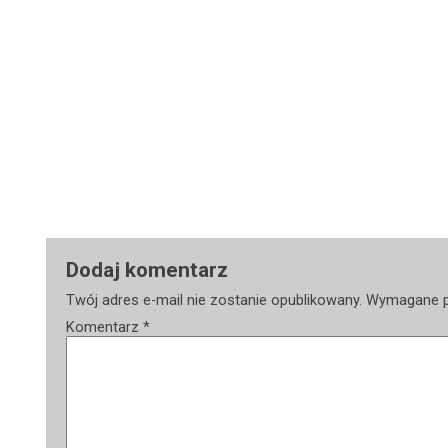
Dodaj komentarz
Twój adres e-mail nie zostanie opublikowany.
Wymagane p
Komentarz
*