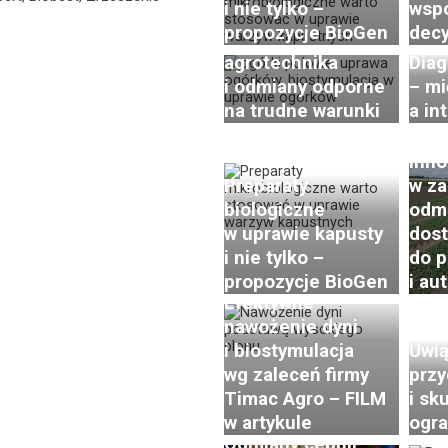
i nie tylko –
wsp
wyzwania,
propozycje BioGen
decy
nowoczesna
agrotechnika
Diag
i odmiany odporne
– m
Post
na trudne warunki
a in
w ho
rzod
Inno
Preparaty
w za
biologiczne
odmi
w uprawie kapusty
dos
i nie tylko –
do p
propozycje BioGen
i au
Efektywne
nawożenie dyni
i biostymulacja
Uwią
wg zaleceń firmy
przy
Timac Agro – FILM
i sk
w artykule
ogra
Odmiany cebuli