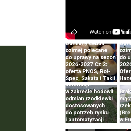
Odmiany cebuli
Odmi
ozimej polecane
ozim
do uprawy na sezon
do u
Postępy i trendy
2026-2027 Cz 2:
2026
w hodowli i uprawie
oferta PNOS, Rol-
Ofer
rzodkiewki. Cz. 2:
Spec, Sakata i Takii
Haze
Innowacje
w zakresie hodowli
Brak
odmian rzodkiewki
mąc
dostosowanych
rzek
do potrzeb rynku
(Bre
i automatyzacji
w Eu