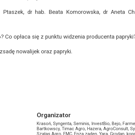
a Ptaszek, dr hab. Beata Komorowska, dr Aneta Ch
 Co opłaca się z punktu widzenia producenta papryki
sadę nowalijek oraz papryki.
Organizator
Krasoń, Syngenta, Seminis, InvestBio, Bejo, Farme
Bartkowscy, Timac Agro, Hazera, AgroConsult, S
Szałas Agro, FMC, Enza zaden, Yara, Grodan, kopp