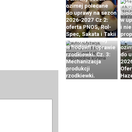
ozimej polecane
Prep
do uprawy na sezon
biol
2026-2027 Cz 2:
w up
oferta PNOS, Rol-
i nie
Spec, Sakata i Takii
prop
Postępy i trendy
Odmi
w hodowli i uprawie
ozim
rzodkiewki. Cz. 3:
do u
Mechanizacja
2026
produkcji
Ofer
rzodkiewki.
Haze