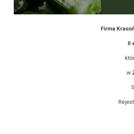
Firma Kraso
II
któ
w
S
Rejest