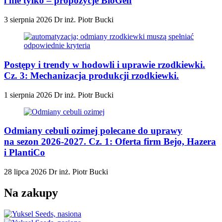
i nie tylko – propozycje BioGen
3 sierpnia 2026
Dr inż. Piotr Bucki
Postępy i trendy w hodowli i uprawie rzodkiewki.
Cz. 3: Mechanizacja produkcji rzodkiewki.
1 sierpnia 2026
Dr inż. Piotr Bucki
Odmiany cebuli ozimej polecane do uprawy
na sezon 2026-2027. Cz. 1: Oferta firm Bejo, Hazera
i PlantiCo
28 lipca 2026
Dr inż. Piotr Bucki
Na zakupy