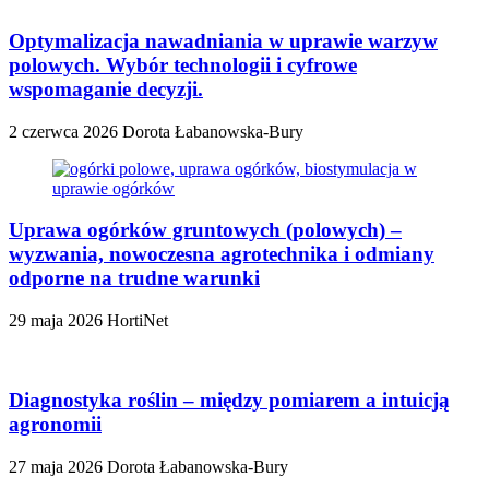
Optymalizacja nawadniania w uprawie warzyw
polowych. Wybór technologii i cyfrowe
wspomaganie decyzji.
2 czerwca 2026
Dorota Łabanowska-Bury
Uprawa ogórków gruntowych (polowych) –
wyzwania, nowoczesna agrotechnika i odmiany
odporne na trudne warunki
29 maja 2026
HortiNet
Diagnostyka roślin – między pomiarem a intuicją
agronomii
27 maja 2026
Dorota Łabanowska-Bury