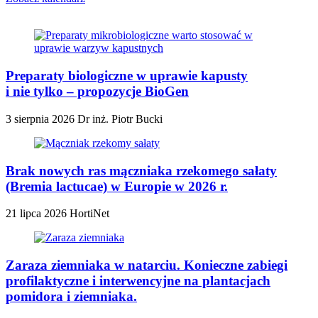
Preparaty biologiczne w uprawie kapusty
i nie tylko – propozycje BioGen
3 sierpnia 2026
Dr inż. Piotr Bucki
Brak nowych ras mączniaka rzekomego sałaty
(Bremia lactucae) w Europie w 2026 r.
21 lipca 2026
HortiNet
Zaraza ziemniaka w natarciu. Konieczne zabiegi
profilaktyczne i interwencyjne na plantacjach
pomidora i ziemniaka.