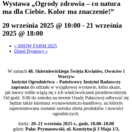
Wystawa „Ogrody zdrowia – co natura
ma dla Ciebie. Kolor ma znaczenie!”
20 września 2025 @ 10:00
-
21 września
2025 @ 18:00
«
SHOW FARM 2025
Dzień Dyniowy
»
W ramach
48. Skierniewickiego Święta Kwiatów, Owoców i
Warzyw
Instytut Ogrodnictwa – Państwowy Instytut Badawczy
zaprasza
do udziału w wyjątkowej wystawie, która ukaże,
jak barwy roślin wiążą się z ich właściwościami prozdrowotnymi.
Od godz. 9.00 do zmroku na terenie Osady Pałacowej odbywać się
będzie także kiermasz wystawienniczo-handlowy, na którym
zaprezentowana zostanie szeroka oferta produktów i nowości
ogrodniczych.
kiedy:
20–21 września 2025 r., godz. 10.00–18.00
gdzie:
Pałac Prymasowski, ul. Konstytucji 3 Maja 1/3,