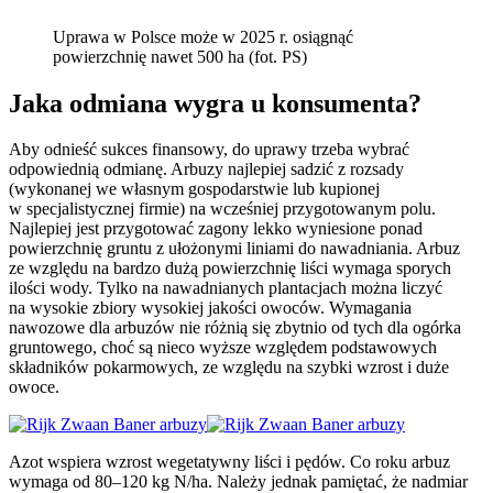
Uprawa w Polsce może w 2025 r. osiągnąć
powierzchnię nawet 500 ha (fot. PS)
Jaka odmiana wygra u konsumenta?
Aby odnieść sukces finansowy, do uprawy trzeba wybrać
odpowiednią odmianę. Arbuzy najlepiej sadzić z rozsady
(wykonanej we własnym gospodarstwie lub kupionej
w specjalistycznej firmie) na wcześniej przygotowanym polu.
Najlepiej jest przygotować zagony lekko wyniesione ponad
powierzchnię gruntu z ułożonymi liniami do nawadniania. Arbuz
ze względu na bardzo dużą powierzchnię liści wymaga sporych
ilości wody. Tylko na nawadnianych plantacjach można liczyć
na wysokie zbiory wysokiej jakości owoców. Wymagania
nawozowe dla arbuzów nie różnią się zbytnio od tych dla ogórka
gruntowego, choć są nieco wyższe względem podstawowych
składników pokarmowych, ze względu na szybki wzrost i duże
owoce.
Azot wspiera wzrost wegetatywny liści i pędów. Co roku arbuz
wymaga od 80–120 kg N/ha. Należy jednak pamiętać, że nadmiar