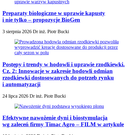
Preparaty biologiczne w uprawie kapusty
i nie tylko – propozycje BioGen
3 sierpnia 2026
Dr inż. Piotr Bucki
Postępy i trendy w hodowli i uprawie rzodkiewki.
Cz. 2: Innowacje w zakresie hodowli odmian
rzodkiewki dostosowanych do potrzeb rynku
i automatyzacji
24 lipca 2026
Dr inż. Piotr Bucki
Efektywne nawożenie dyni i biostymulacja
wg zaleceń firmy Timac Agro – FILM w artykule