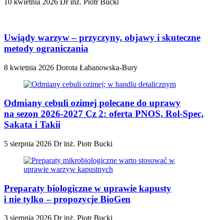
10 kwietnia 2026
Dr inż. Piotr Bucki
Uwiądy warzyw – przyczyny, objawy i skuteczne
metody ograniczania
8 kwietnia 2026
Dorota Łabanowska-Bury
Odmiany cebuli ozimej polecane do uprawy
na sezon 2026-2027 Cz 2: oferta PNOS, Rol-Spec,
Sakata i Takii
5 sierpnia 2026
Dr inż. Piotr Bucki
Preparaty biologiczne w uprawie kapusty
i nie tylko – propozycje BioGen
3 sierpnia 2026
Dr inż. Piotr Bucki