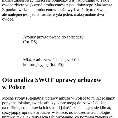
można zaoferować mieści się pomiędzy 3 a 7 kilogramów. Takie
owoce zbiera większość producentów z południowego Mazowsza.
Z punktu widzenia producentów może wydawać się to dziwne,
ale najlepiej jeśli jedna roślina wyda jeden, maksymalnie dwa
owoce.
Arbuzy przygotowane do sprzedaży
(fot. PS)
Miąższ arbuza w fazie dojrzałości
konsumpcyjnej (fot. PS)
Oto analiza SWOT uprawy arbuzów
w Polsce
Mocne strony (Strengths) uprawy arbuza w Polsce to m.in.: rosnący
popyt na lokalne, świeże arbuzy, które mogą dojrzewać dłużej
na roślinie, co poprawia ich smak i jakość; zmieniający się klimat,
sprzyjający uprawie arbuzów w Polsce; nowoczesne technologie
uprawy, takie jak fertygacja i ściółkowanie, co pozwala zwiększyć