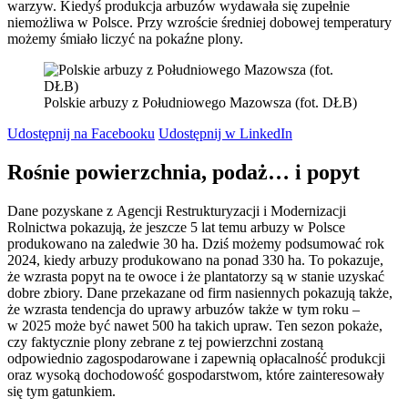
warzyw. Kiedyś produkcja arbuzów wydawała się zupełnie
niemożliwa w Polsce. Przy wzroście średniej dobowej temperatury
możemy śmiało liczyć na pokaźne plony.
Polskie arbuzy z Południowego Mazowsza (fot. DŁB)
Udostępnij na Facebooku
Udostępnij w LinkedIn
Rośnie powierzchnia, podaż… i popyt
Dane pozyskane z Agencji Restrukturyzacji i Modernizacji
Rolnictwa pokazują, że jeszcze 5 lat temu arbuzy w Polsce
produkowano na zaledwie 30 ha. Dziś możemy podsumować rok
2024, kiedy arbuzy produkowano na ponad 330 ha. To pokazuje,
że wzrasta popyt na te owoce i że plantatorzy są w stanie uzyskać
dobre zbiory. Dane przekazane od firm nasiennych pokazują także,
że wzrasta tendencja do uprawy arbuzów także w tym roku –
w 2025 może być nawet 500 ha takich upraw. Ten sezon pokaże,
czy faktycznie plony zebrane z tej powierzchni zostaną
odpowiednio zagospodarowane i zapewnią opłacalność produkcji
oraz wysoką dochodowość gospodarstwom, które zainteresowały
się tym gatunkiem.