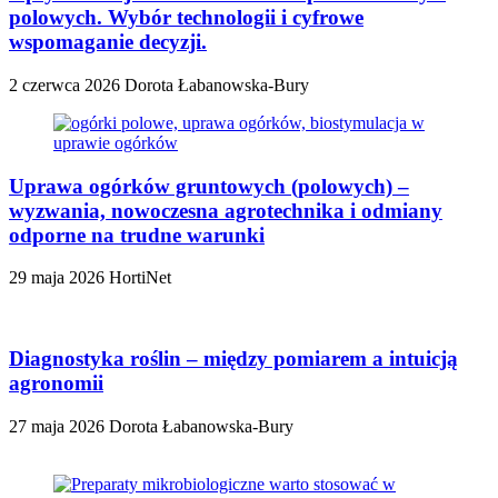
polowych. Wybór technologii i cyfrowe
wspomaganie decyzji.
2 czerwca 2026
Dorota Łabanowska-Bury
Uprawa ogórków gruntowych (polowych) –
wyzwania, nowoczesna agrotechnika i odmiany
odporne na trudne warunki
29 maja 2026
HortiNet
Diagnostyka roślin – między pomiarem a intuicją
agronomii
27 maja 2026
Dorota Łabanowska-Bury