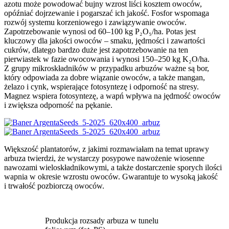
azotu może powodować bujny wzrost liści kosztem owoców,
opóźniać dojrzewanie i pogarszać ich jakość. Fosfor wspomaga
rozwój systemu korzeniowego i zawiązywanie owoców.
Zapotrzebowanie wynosi od 60–100 kg P₂O₅/ha. Potas jest
kluczowy dla jakości owoców – smaku, jędrności i zawartości
cukrów, dlatego bardzo duże jest zapotrzebowanie na ten
pierwiastek w fazie owocowania i wynosi 150–250 kg K₂O/ha.
Z grupy mikroskładników w przypadku arbuzów ważne są bor,
który odpowiada za dobre wiązanie owoców, a także mangan,
żelazo i cynk, wspierające fotosyntezę i odporność na stresy.
Magnez wspiera fotosyntezę, a wapń wpływa na jędrność owoców
i zwiększa odporność na pękanie.
Większość plantatorów, z jakimi rozmawiałam na temat uprawy
arbuza twierdzi, że wystarczy posypowe nawożenie wiosenne
nawozami wieloskładnikowymi, a także dostarczenie sporych ilości
wapnia w okresie wzrostu owoców. Gwarantuje to wysoką jakość
i trwałość pozbiorczą owoców.
Produkcja rozsady arbuza w tunelu