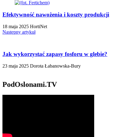
Efektywność nawożenia i koszty produkcji
18 maja 2025
HortiNet
Następny artykuł
Jak wykorzystać zapasy fosforu w glebie?
23 maja 2025
Dorota Łabanowska-Bury
PodOslonami.TV