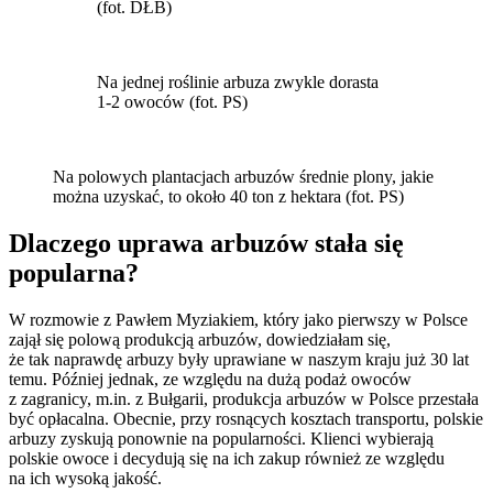
(fot. DŁB)
Na jednej roślinie arbuza zwykle dorasta
1-2 owoców (fot. PS)
Na polowych plantacjach arbuzów średnie plony, jakie
można uzyskać, to około 40 ton z hektara (fot. PS)
Dlaczego uprawa arbuzów stała się
popularna?
W rozmowie z Pawłem Myziakiem, który jako pierwszy w Polsce
zajął się polową produkcją arbuzów, dowiedziałam się,
że tak naprawdę arbuzy były uprawiane w naszym kraju już 30 lat
temu. Później jednak, ze względu na dużą podaż owoców
z zagranicy, m.in. z Bułgarii, produkcja arbuzów w Polsce przestała
być opłacalna. Obecnie, przy rosnących kosztach transportu, polskie
arbuzy zyskują ponownie na popularności. Klienci wybierają
polskie owoce i decydują się na ich zakup również ze względu
na ich wysoką jakość.