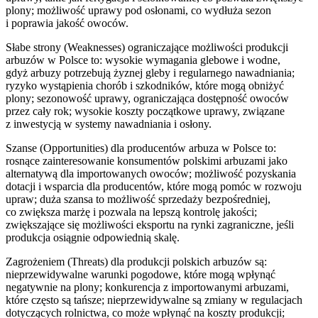
plony; możliwość uprawy pod osłonami, co wydłuża sezon
i poprawia jakość owoców.
Słabe strony (Weaknesses) ograniczające możliwości produkcji
arbuzów w Polsce to: wysokie wymagania glebowe i wodne,
gdyż arbuzy potrzebują żyznej gleby i regularnego nawadniania;
ryzyko wystąpienia chorób i szkodników, które mogą obniżyć
plony; sezonowość uprawy, ograniczająca dostępność owoców
przez cały rok; wysokie koszty początkowe uprawy, związane
z inwestycją w systemy nawadniania i osłony.
Szanse (Opportunities) dla producentów arbuza w Polsce to:
rosnące zainteresowanie konsumentów polskimi arbuzami jako
alternatywą dla importowanych owoców; możliwość pozyskania
dotacji i wsparcia dla producentów, które mogą pomóc w rozwoju
upraw; duża szansa to możliwość sprzedaży bezpośredniej,
co zwiększa marżę i pozwala na lepszą kontrolę jakości;
zwiększające się możliwości eksportu na rynki zagraniczne, jeśli
produkcja osiągnie odpowiednią skalę.
Zagrożeniem (Threats) dla produkcji polskich arbuzów są:
nieprzewidywalne warunki pogodowe, które mogą wpłynąć
negatywnie na plony; konkurencja z importowanymi arbuzami,
które często są tańsze; nieprzewidywalne są zmiany w regulacjach
dotyczących rolnictwa, co może wpłynąć na koszty produkcji;