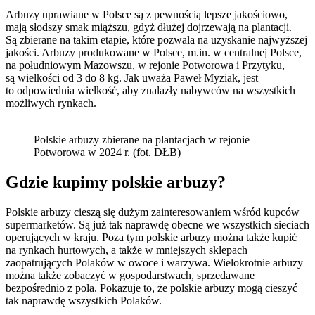
Arbuzy uprawiane w Polsce są z pewnością lepsze jakościowo,
mają słodszy smak miąższu, gdyż dłużej dojrzewają na plantacji.
Są zbierane na takim etapie, które pozwala na uzyskanie najwyższej
jakości. Arbuzy produkowane w Polsce, m.in. w centralnej Polsce,
na południowym Mazowszu, w rejonie Potworowa i Przytyku,
są wielkości od 3 do 8 kg. Jak uważa Paweł Myziak, jest
to odpowiednia wielkość, aby znalazły nabywców na wszystkich
możliwych rynkach.
Polskie arbuzy zbierane na plantacjach w rejonie
Potworowa w 2024 r. (fot. DŁB)
Gdzie kupimy polskie arbuzy?
Polskie arbuzy cieszą się dużym zainteresowaniem wśród kupców
supermarketów. Są już tak naprawdę obecne we wszystkich sieciach
operujących w kraju. Poza tym polskie arbuzy można także kupić
na rynkach hurtowych, a także w mniejszych sklepach
zaopatrujących Polaków w owoce i warzywa. Wielokrotnie arbuzy
można także zobaczyć w gospodarstwach, sprzedawane
bezpośrednio z pola. Pokazuje to, że polskie arbuzy mogą cieszyć
tak naprawdę wszystkich Polaków.