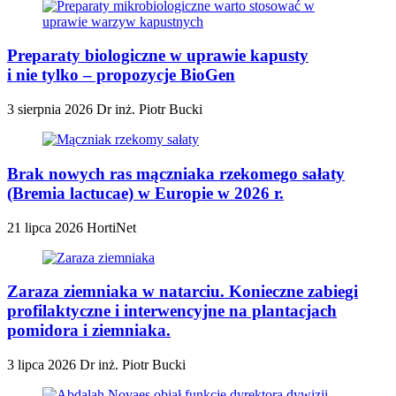
Preparaty biologiczne w uprawie kapusty
i nie tylko – propozycje BioGen
3 sierpnia 2026
Dr inż. Piotr Bucki
Brak nowych ras mączniaka rzekomego sałaty
(Bremia lactucae) w Europie w 2026 r.
21 lipca 2026
HortiNet
Zaraza ziemniaka w natarciu. Konieczne zabiegi
profilaktyczne i interwencyjne na plantacjach
pomidora i ziemniaka.
3 lipca 2026
Dr inż. Piotr Bucki