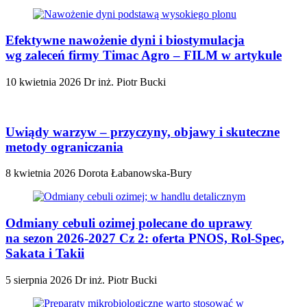
Efektywne nawożenie dyni i biostymulacja
wg zaleceń firmy Timac Agro – FILM w artykule
10 kwietnia 2026
Dr inż. Piotr Bucki
Uwiądy warzyw – przyczyny, objawy i skuteczne
metody ograniczania
8 kwietnia 2026
Dorota Łabanowska-Bury
Odmiany cebuli ozimej polecane do uprawy
na sezon 2026-2027 Cz 2: oferta PNOS, Rol-Spec,
Sakata i Takii
5 sierpnia 2026
Dr inż. Piotr Bucki