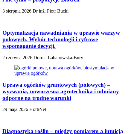
3 sierpnia 2026
Dr inż. Piotr Bucki
Optymalizacja nawadniania w uprawie warzyw
polowych. Wybór technologii i cyfrowe
wspomaganie decyzji.
2 czerwca 2026
Dorota Łabanowska-Bury
Uprawa ogórków gruntowych (polowych) –
wyzwania, nowoczesna agrotechnika i odmiany
odporne na trudne warunki
29 maja 2026
HortiNet
Diagnostyka roślin – między pomiarem a intuicją