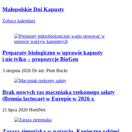
Małopolskie Dni Kapusty
Zobacz kalendarz
Preparaty biologiczne w uprawie kapusty
i nie tylko – propozycje BioGen
3 sierpnia 2026
Dr inż. Piotr Bucki
Brak nowych ras mączniaka rzekomego sałaty
(Bremia lactucae) w Europie w 2026 r.
21 lipca 2026
HortiNet
Zaraza ziemniaka w natarciu. Konieczne zabiegi