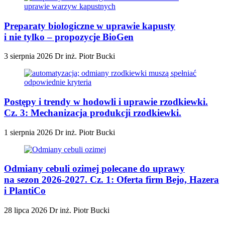
Preparaty biologiczne w uprawie kapusty
i nie tylko – propozycje BioGen
3 sierpnia 2026
Dr inż. Piotr Bucki
Postępy i trendy w hodowli i uprawie rzodkiewki.
Cz. 3: Mechanizacja produkcji rzodkiewki.
1 sierpnia 2026
Dr inż. Piotr Bucki
Odmiany cebuli ozimej polecane do uprawy
na sezon 2026-2027. Cz. 1: Oferta firm Bejo, Hazera
i PlantiCo
28 lipca 2026
Dr inż. Piotr Bucki