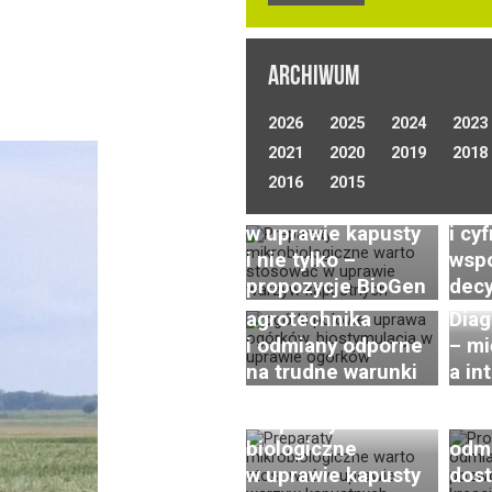
ARCHIWUM
Opty
2026
2025
2024
2023
nawa
2021
2020
2019
w up
2018
Preparaty
polo
2016
2015
Uprawa ogórków
biologiczne
tech
gruntowych
w uprawie kapusty
i cy
(polowych) –
i nie tylko –
wsp
wyzwania,
propozycje BioGen
decy
nowoczesna
Post
agrotechnika
Diag
w ho
i odmiany odporne
– m
rzod
na trudne warunki
a in
Inno
Preparaty
w za
biologiczne
odmi
w uprawie kapusty
dos