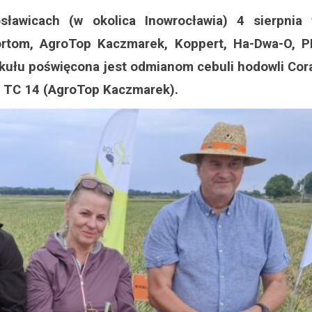
sławicach (w okolica Inowrocławia) 4 sierpnia
ortom, AgroTop Kaczmarek, Koppert, Ha-Dwa-O, P
tykułu poświęcona jest odmianom cebuli hodowli Co
u TC 14 (AgroTop Kaczmarek).