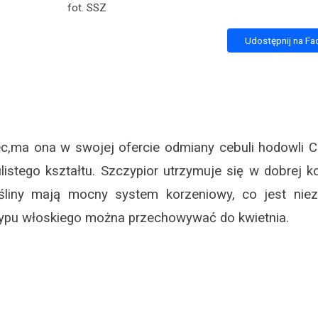
fot. SSZ
Udostępnij na F
c,ma ona w swojej ofercie odmiany cebuli hodowli C
istego kształtu. Szczypior utrzymuje się w dobrej k
ośliny mają mocny system korzeniowy, co jest nie
 typu włoskiego można przechowywać do kwietnia.