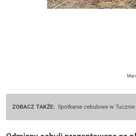
Marc
Spotkanie cebulowe w Tucznie 