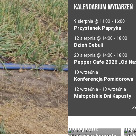
KALENDARIUM WYDARZEŃ
9 sierpnia @ 11:00
-
16:00
Przystanek Papryka
12 sierpnia @ 14:00
-
18:00
Dzień Cebuli
23 sierpnia @ 14:00
-
18:00
Pepper Cafe 2026 „Od Nas
10 września
Konferencja Pomidorowa
12 września
-
13 września
Małopolskie Dni Kapusty
Z
Preparaty
Brak
Zaraza ziemniaka
biologiczne
mąc
w natarciu.
w uprawie kapusty
rzek