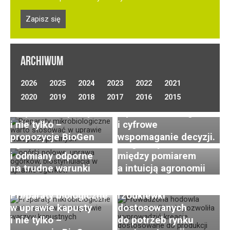
ARCHIWUM
Optymalizacja
2026
2025
2024
2023
2022
2021
nawadniania w uprawie
Uprawa ogórków
2020
2019
2018
2017
2016
2015
Preparaty biologiczne
warzyw polowych.
gruntowych
w uprawie kapusty
Wybór technologii
(polowych) –
i nie tylko –
i cyfrowe
wyzwania, nowoczesna
Postępy i trendy
propozycje BioGen
wspomaganie decyzji.
agrotechnika
Diagnostyka roślin –
w hodowli i uprawie
i odmiany odporne
między pomiarem
rzodkiewki. Cz. 2:
na trudne warunki
a intuicją agronomii
Innowacje w zakresie
hodowli odmian
Preparaty biologiczne
rzodkiewki
w uprawie kapusty
dostosowanych
i nie tylko –
do potrzeb rynku