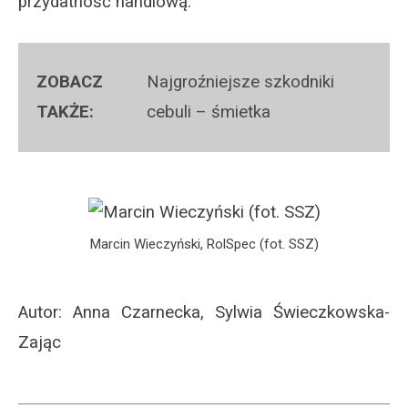
przydatność handlową.
Najgroźniejsze szkodniki
cebuli – śmietka
Marcin Wieczyński, RolSpec (fot. SSZ)
Autor: Anna Czarnecka, Sylwia Świeczkowska-
Zając