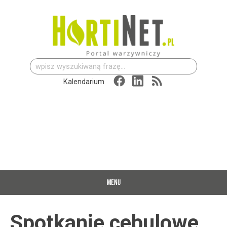
Szukaj:
Kalendarium
MENU
Spotkanie cebulowe