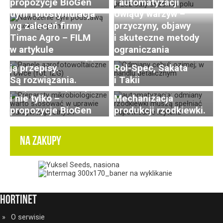
Efektywne nawożenie
propozycje BioGen
i automatyzacji
dyni i biostymulacja
Uwiądy warzyw –
Odmiany cebuli ozimej
wg zaleceń firmy
przyczyny, objawy
Agrowoltaika może
polecane do uprawy
Timac Agro – FILM
i skuteczne metody
pozwolić rolnikom
na sezon 2026-2027
w artykule
ograniczania
zarobić, ale blokują
Cz 2: oferta PNOS,
Postępy i trendy
ją przepisy.
Rol-Spec, Sakata
Preparaty biologiczne
w hodowli i uprawie
Są rozwiązania.
i Takii
w uprawie kapusty
rzodkiewki. Cz. 3:
i nie tylko –
Mechanizacja
propozycje BioGen
produkcji rzodkiewki.
NA ZAKUPY
HortiNet
O serwisie