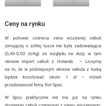
(fot. SSZ)
(fot. SSZ)
Ceny na rynku
W połowie czerwca cena wczesnej cebuli
zimującej o żółtej łusce nie była zadowalająca
(0,40-0,50 zł/kg) ze względu na duży w tym
okresie import cebuli z Holandii. – Liczymy
na to, że w późniejszym okresie cebula z łuską
będzie kosztować około 1 zł – mówił
przedstawiciel firmy Rol-Spec.
W lipcu praktycznie nie ma już na rynku
dostępnej cebuli czerwonej z siewu wiosennego,