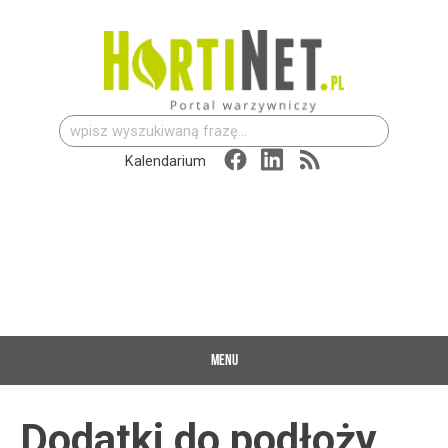
Szukaj:
Kalendarium
MENU
Dodatki do podłoży