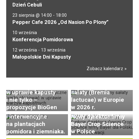
Dzień Cebuli
23 sierpnia @ 14:00
-
18:00
Pepper Cafe 2026 „Od Nasion Po Plony”
10 września
Konferencja Pomidorowa
12 września
-
13 września
Małopolskie Dni Kapusty
Zobacz kalendarz
Brak nowych ras
Preparaty biologiczne
mączniaka rzekomego
w uprawie kapusty
sałaty (Bremia
Zaraza ziemniaka
i nie tylko –
lactucae) w Europie
w natarciu. Konieczne
propozycje BioGen
w 2026 r.
zabiegi profilaktyczne
i interwencyjne
Nowy dyrektor firmy
na plantacjach
Bayer Crop Science
pomidora i ziemniaka.
w Polsce