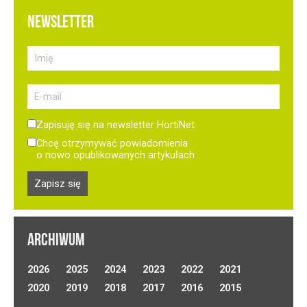
NEWSLETTER
Zapisuję się na newsletter HortiNet
Chcę otrzymywać powiadomienia
o nowo opublikowanych artykułach
ARCHIWUM
Optymalizacja
2026
2025
2024
2023
2022
2021
nawadniania w uprawie
Uprawa ogórków
2020
2019
2018
2017
2016
2015
Preparaty biologiczne
warzyw polowych.
gruntowych