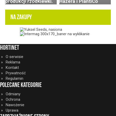
produkcji rzodkiewki.
Hazera i PlantiCo
NA ZAKUPY
HortiNet
O serwisie
Reklama
Kontakt
Prywatność
Regulamin
Polecane kategorie
Odmiany
Ochrona
Nawożenie
Uprawa