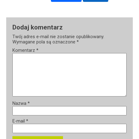
Dodaj komentarz
Twój adres e-mail nie zostanie opublikowany.
Wymagane pola są oznaczone
*
Komentarz
*
Nazwa
*
E-mail
*