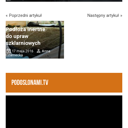
i lecznicze papryki
2 sierpnia 2016
Anna
Poprzedni artykuł
Następny artykuł
Czarnecka
Podłoża inertne
do upraw
szklarniowych
17 maja 2016
Anna
Czarnecka
PODOSLONAMI.TV