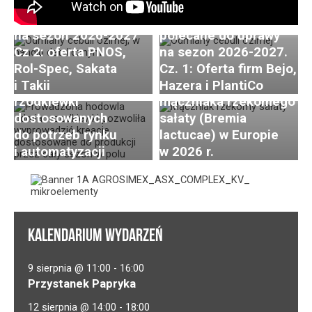
Odmiany cebuli ozimej
Postępy i trendy
polecane do uprawy
Odmiany cebuli ozimej
w hodowli i uprawie
na sezon 2026-2027
polecane do uprawy
rzodkiewki. Cz. 2:
Cz 2: oferta PNOS,
na sezon 2026-2027.
Innowacje w zakresie
Rol-Spec, Sakata
Cz. 1: Oferta firm Bejo,
hodowli odmian
Brak nowych ras
i Takii
Hazera i PlantiCo
rzodkiewki
mączniaka rzekomego
dostosowanych
sałaty (Bremia
do potrzeb rynku
lactucae) w Europie
i automatyzacji
w 2026 r.
KALENDARIUM WYDARZEŃ
9 sierpnia @ 11:00
-
16:00
Przystanek Papryka
12 sierpnia @ 14:00
-
18:00