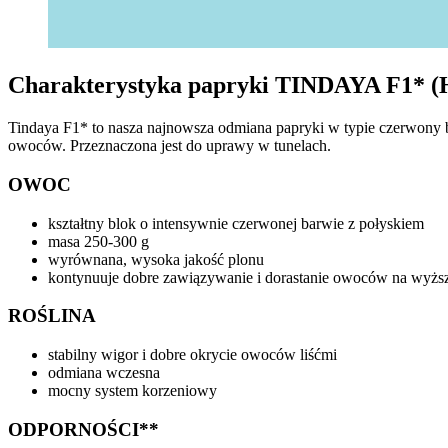
Charakterystyka papryki TINDAYA F1* 
Tindaya F1* to nasza najnowsza odmiana papryki w typie czerwony b
owoców. Przeznaczona jest do uprawy w tunelach.
OWOC
kształtny blok o intensywnie czerwonej barwie z połyskiem
masa 250-300 g
wyrównana, wysoka jakość plonu
kontynuuje dobre zawiązywanie i dorastanie owoców na wyższ
ROŚLINA
stabilny wigor i dobre okrycie owoców liśćmi
odmiana wczesna
mocny system korzeniowy
ODPORNOŚCI
**