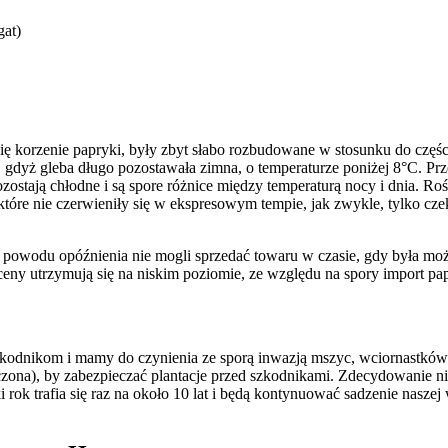
gat)
ię korzenie papryki, były zbyt słabo rozbudowane w stosunku do częśc
gdyż gleba długo pozostawała zimna, o temperaturze poniżej 8°C. Przec
ozostają chłodne i są spore różnice między temperaturą nocy i dnia. Ro
re nie czerwieniły się w ekspresowym tempie, jak zwykle, tylko czek
 z powodu opóźnienia nie mogli sprzedać towaru w czasie, gdy była mo
y ceny utrzymują się na niskim poziomie, ze względu na spory import pap
 szkodnikom i mamy do czynienia ze sporą inwazją mszyc, wciornastk
czona), by zabezpieczać plantacje przed szkodnikami. Zdecydowanie ni
rok trafia się raz na około 10 lat i będą kontynuować sadzenie naszej