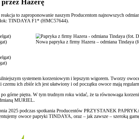
 przez Hazerę
zna reakcja to zaproponowanie naszym Producentom najnowszych odmia
pu blok: TINDAYA F1* (HMC57644).
gat)
Nowa papryka z firmy Hazera – odmiana Tindaya (fo
gat)
z silniejszym systemem korzeniowym i lepszym wigorem. Tworzy owoce,
czemu ich zbiór ich jest ułatwiony i od początku owoce mają regularn
ż po górne piętra. W tym trudnym roku widać, że ta równowaga korzen
 odmianą MURIEL.
ierpnia 2025 podczas spotkania Producentów PRZYSTANEK PAPRYKA, 
entujemy owoce papryki TINDAYA, oraz – jak zawsze – szeroką gamę