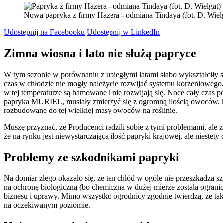
Nowa papryka z firmy Hazera - odmiana Tindaya (fot. D. Wiel
Udostępnij na Facebooku
Udostępnij w LinkedIn
Zimna wiosna i lato nie służą papryce
W tym sezonie w porównaniu z ubiegłymi latami słabo wykształciły s
czas w chłodzie nie mogły należycie rozwijać systemu korzeniowego, 
w tej temperaturze są hamowane i nie rozwijają się. Noce cały czas p
papryka MURIEL, musiały zmierzyć się z ogromną ilością owoców, któ
rozbudowane do tej wielkiej masy owoców na roślinie.
Muszę przyznać, że Producenci radzili sobie z tymi problemami, ale
że na rynku jest niewystarczająca ilość papryki krajowej, ale niestet
Problemy ze szkodnikami papryki
Na domiar złego okazało się, że ten chłód w ogóle nie przeszkadza
na ochronę biologiczną (bo chemiczna w dużej mierze została ograni
biznesu i uprawy. Mimo wszystko ogrodnicy zgodnie twierdzą, że taki 
na oczekiwanym poziomie.