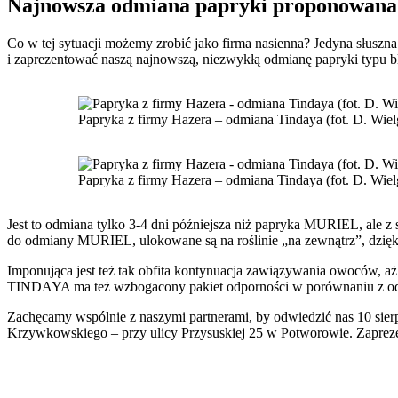
Najnowsza odmiana papryki proponowana
Co w tej sytuacji możemy zrobić jako firma nasienna? Jedyna słus
i zaprezentować naszą najnowszą, niezwykłą odmianę papryki ty
Papryka z firmy Hazera – odmiana Tindaya (fot. D. Wiel
Papryka z firmy Hazera – odmiana Tindaya (fot. D. Wiel
Jest to odmiana tylko 3-4 dni późniejsza niż papryka MURIEL, ale 
do odmiany MURIEL, ulokowane są na roślinie „na zewnątrz”, dzięki 
Imponująca jest też tak obfita kontynuacja zawiązywania owoców, a
TINDAYA ma też wzbogacony pakiet odporności w porównaniu z
Zachęcamy wspólnie z naszymi partnerami, by odwiedzić nas 10 s
Krzywkowskiego – przy ulicy Przysuskiej 25 w Potworowie. Zaprez