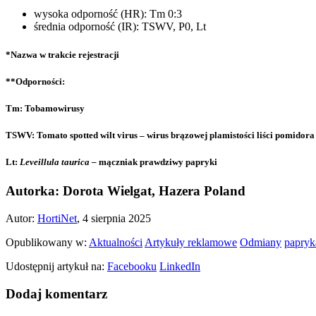
wysoka odporność (HR): Tm 0:3
średnia odporność (IR): TSWV, P0, Lt
*Nazwa w trakcie rejestracji
**Odporności:
Tm: Tobamowirusy
TSWV: Tomato spotted wilt virus – wirus brązowej plamistości liści pomidora
Lt:
Leveillula taurica –
mączniak prawdziwy papryki
Autorka: Dorota Wielgat, Hazera Poland
Autor:
HortiNet
, 4 sierpnia 2025
Opublikowany w:
Aktualności
Artykuły reklamowe
Odmiany
papryk
Udostępnij artykuł na:
Facebooku
LinkedIn
Dodaj komentarz