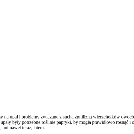
my na upał i problemy związane z suchą zgnilizną wierzchołków owoców
e upały były potrzebne roślinie papryki, by mogła prawidłowo rosnąć 
 ani nawet teraz, latem.