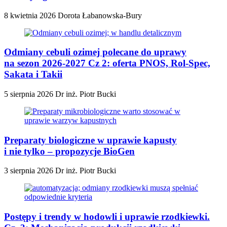
8 kwietnia 2026
Dorota Łabanowska-Bury
Odmiany cebuli ozimej polecane do uprawy
na sezon 2026-2027 Cz 2: oferta PNOS, Rol-Spec,
Sakata i Takii
5 sierpnia 2026
Dr inż. Piotr Bucki
Preparaty biologiczne w uprawie kapusty
i nie tylko – propozycje BioGen
3 sierpnia 2026
Dr inż. Piotr Bucki
Postępy i trendy w hodowli i uprawie rzodkiewki.