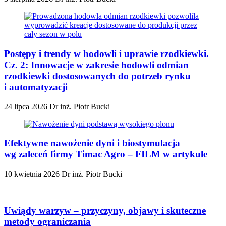
Postępy i trendy w hodowli i uprawie rzodkiewki.
Cz. 2: Innowacje w zakresie hodowli odmian
rzodkiewki dostosowanych do potrzeb rynku
i automatyzacji
24 lipca 2026
Dr inż. Piotr Bucki
Efektywne nawożenie dyni i biostymulacja
wg zaleceń firmy Timac Agro – FILM w artykule
10 kwietnia 2026
Dr inż. Piotr Bucki
Uwiądy warzyw – przyczyny, objawy i skuteczne
metody ograniczania