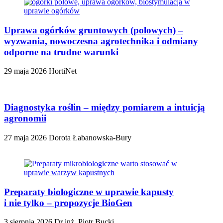
Uprawa ogórków gruntowych (polowych) –
wyzwania, nowoczesna agrotechnika i odmiany
odporne na trudne warunki
29 maja 2026
HortiNet
Diagnostyka roślin – między pomiarem a intuicją
agronomii
27 maja 2026
Dorota Łabanowska-Bury
Preparaty biologiczne w uprawie kapusty
i nie tylko – propozycje BioGen
3 sierpnia 2026
Dr inż. Piotr Bucki