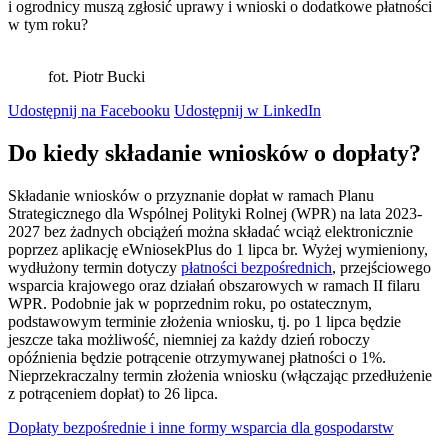
i ogrodnicy muszą zgłosić uprawy i wnioski o dodatkowe płatności
w tym roku?
fot. Piotr Bucki
Udostępnij na Facebooku
Udostępnij w LinkedIn
Do kiedy składanie wniosków o dopłaty?
Składanie wniosków o przyznanie dopłat w ramach Planu
Strategicznego dla Wspólnej Polityki Rolnej (WPR) na lata 2023-
2027 bez żadnych obciążeń można składać wciąż elektronicznie
poprzez aplikację eWniosekPlus do 1 lipca br. Wyżej wymieniony,
wydłużony termin dotyczy
płatności bezpośrednich
, przejściowego
wsparcia krajowego oraz działań obszarowych w ramach II filaru
WPR. Podobnie jak w poprzednim roku, po ostatecznym,
podstawowym terminie złożenia wniosku, tj. po 1 lipca będzie
jeszcze taka możliwość, niemniej za każdy dzień roboczy
opóźnienia będzie potrącenie otrzymywanej płatności o 1%.
Nieprzekraczalny termin złożenia wniosku (włączając przedłużenie
z potrąceniem dopłat) to 26 lipca.
Dopłaty bezpośrednie i inne formy wsparcia dla gospodarstw