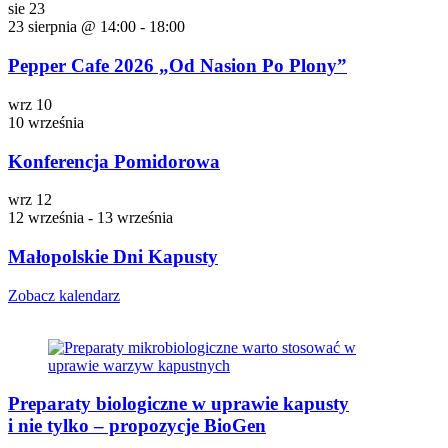
sie
23
23 sierpnia @ 14:00
-
18:00
Pepper Cafe 2026 „Od Nasion Po Plony”
wrz
10
10 września
Konferencja Pomidorowa
wrz
12
12 września
-
13 września
Małopolskie Dni Kapusty
Zobacz kalendarz
Preparaty biologiczne w uprawie kapusty
i nie tylko – propozycje BioGen