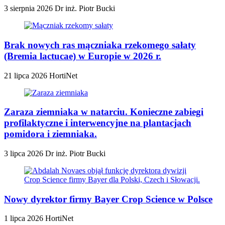
3 sierpnia 2026
Dr inż. Piotr Bucki
Brak nowych ras mączniaka rzekomego sałaty
(Bremia lactucae) w Europie w 2026 r.
21 lipca 2026
HortiNet
Zaraza ziemniaka w natarciu. Konieczne zabiegi
profilaktyczne i interwencyjne na plantacjach
pomidora i ziemniaka.
3 lipca 2026
Dr inż. Piotr Bucki
Nowy dyrektor firmy Bayer Crop Science w Polsce
1 lipca 2026
HortiNet