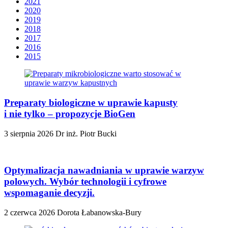
2021
2020
2019
2018
2017
2016
2015
Preparaty biologiczne w uprawie kapusty
i nie tylko – propozycje BioGen
3 sierpnia 2026
Dr inż. Piotr Bucki
Optymalizacja nawadniania w uprawie warzyw
polowych. Wybór technologii i cyfrowe
wspomaganie decyzji.
2 czerwca 2026
Dorota Łabanowska-Bury