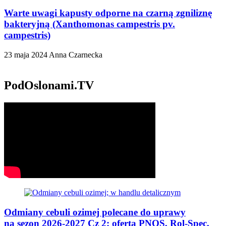
Warte uwagi kapusty odporne na czarną zgniliznę
bakteryjną (Xanthomonas campestris pv.
campestris)
23 maja 2024
Anna Czarnecka
PodOslonami.TV
Odmiany cebuli ozimej polecane do uprawy
na sezon 2026-2027 Cz 2: oferta PNOS, Rol-Spec,