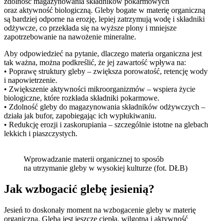
zdolność magazynowania składników pokarmowych
oraz aktywność biologiczną. Gleby bogate w materię organiczną
są bardziej odporne na erozję, lepiej zatrzymują wodę i składniki
odżywcze, co przekłada się na wyższe plony i mniejsze
zapotrzebowanie na nawożenie mineralne.
Aby odpowiedzieć na pytanie, dlaczego materia organiczna jest
tak ważna, można podkreślić, że jej zawartość wpływa na:
• Poprawę struktury gleby – zwiększa porowatość, retencję wody
i napowietrzenie.
• Zwiększenie aktywności mikroorganizmów – wspiera życie
biologiczne, które rozkłada składniki pokarmowe.
• Zdolność gleby do magazynowania składników odżywczych –
działa jak bufor, zapobiegając ich wypłukiwaniu.
• Redukcję erozji i zaskorupiania – szczególnie istotne na glebach
lekkich i piaszczystych.
Wprowadzanie materii organicznej to sposób
na utrzymanie gleby w wysokiej kulturze (fot. DŁB)
Jak wzbogacić glebę jesienią?
Jesień to doskonały moment na wzbogacenie gleby w materię
organiczną. Gleba jest jeszcze ciepła, wilgotna i aktywność