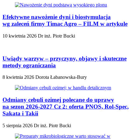
Efektywne nawożenie dyni i biostymulacja
wg zaleceń firmy Timac Agro – FILM w artykule
10 kwietnia 2026
Dr inż. Piotr Bucki
Uwiądy warzyw – przyczyny, objawy i skuteczne
metody ograniczania
8 kwietnia 2026
Dorota Łabanowska-Bury
Odmiany cebuli ozimej polecane do uprawy
na sezon 2026-2027 Cz 2: oferta PNOS, Rol-Spec,
Sakata i Takii
5 sierpnia 2026
Dr inż. Piotr Bucki