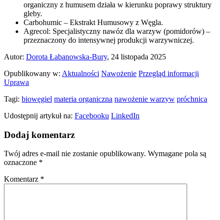
organiczny z humusem działa w kierunku poprawy struktury
gleby.
Carbohumic – Ekstrakt Humusowy z Węgla.
Agrecol: Specjalistyczny nawóz dla warzyw (pomidorów) –
przeznaczony do intensywnej produkcji warzywniczej.
Autor:
Dorota Łabanowska-Bury
, 24 listopada 2025
Opublikowany w:
Aktualności
Nawożenie
Przegląd informacji
Uprawa
Tagi:
biowęgiel
materia organiczna
nawożenie warzyw
próchnica
Udostępnij artykuł na:
Facebooku
LinkedIn
Dodaj komentarz
Twój adres e-mail nie zostanie opublikowany.
Wymagane pola są
oznaczone
*
Komentarz
*