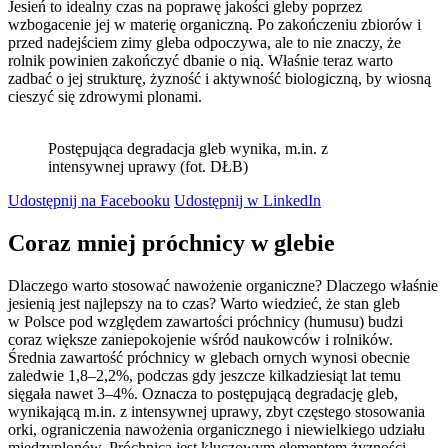
Jesień to idealny czas na poprawę jakości gleby poprzez
wzbogacenie jej w materię organiczną. Po zakończeniu zbiorów i
przed nadejściem zimy gleba odpoczywa, ale to nie znaczy, że
rolnik powinien zakończyć dbanie o nią. Właśnie teraz warto
zadbać o jej strukturę, żyzność i aktywność biologiczną, by wiosną
cieszyć się zdrowymi plonami.
Postępująca degradacja gleb wynika, m.in. z
intensywnej uprawy (fot. DŁB)
Udostępnij na Facebooku
Udostępnij w LinkedIn
Coraz mniej próchnicy w glebie
Dlaczego warto stosować nawożenie organiczne? Dlaczego właśnie
jesienią jest najlepszy na to czas? Warto wiedzieć, że stan gleb
w Polsce pod względem zawartości próchnicy (humusu) budzi
coraz większe zaniepokojenie wśród naukowców i rolników.
Średnia zawartość próchnicy w glebach ornych wynosi obecnie
zaledwie 1,8–2,2%, podczas gdy jeszcze kilkadziesiąt lat temu
sięgała nawet 3–4%. Oznacza to postępującą degradację gleb,
wynikającą m.in. z intensywnej uprawy, zbyt częstego stosowania
orki, ograniczenia nawożenia organicznego i niewielkiego udziału
międzyplonów. Próchnica jest kluczowym elementem żyzności