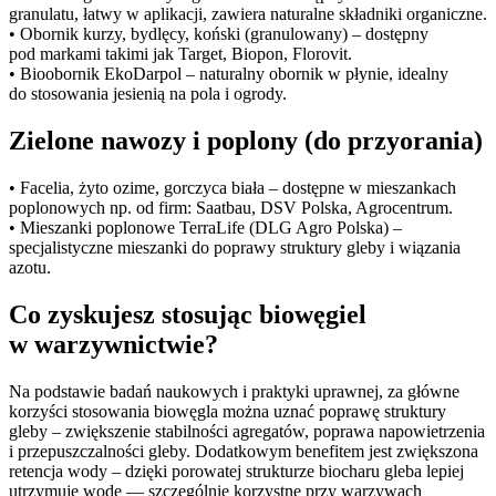
granulatu, łatwy w aplikacji, zawiera naturalne składniki organiczne.
• Obornik kurzy, bydlęcy, koński (granulowany) – dostępny
pod markami takimi jak Target, Biopon, Florovit.
• Bioobornik EkoDarpol – naturalny obornik w płynie, idealny
do stosowania jesienią na pola i ogrody.
Zielone nawozy i poplony (do przyorania)
• Facelia, żyto ozime, gorczyca biała – dostępne w mieszankach
poplonowych np. od firm: Saatbau, DSV Polska, Agrocentrum.
• Mieszanki poplonowe TerraLife (DLG Agro Polska) –
specjalistyczne mieszanki do poprawy struktury gleby i wiązania
azotu.
Co zyskujesz stosując biowęgiel
w warzywnictwie?
Na podstawie badań naukowych i praktyki uprawnej, za główne
korzyści stosowania biowęgla można uznać poprawę struktury
gleby – zwiększenie stabilności agregatów, poprawa napowietrzenia
i przepuszczalności gleby. Dodatkowym benefitem jest zwiększona
retencja wody – dzięki porowatej strukturze biocharu gleba lepiej
utrzymuje wodę — szczególnie korzystne przy warzywach