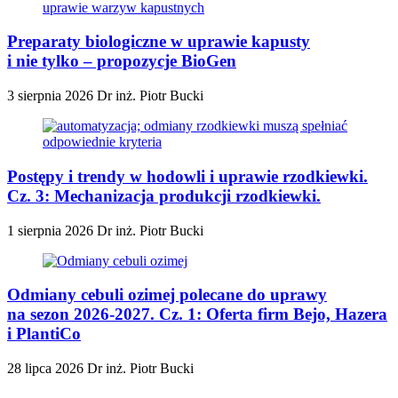
Preparaty biologiczne w uprawie kapusty
i nie tylko – propozycje BioGen
3 sierpnia 2026
Dr inż. Piotr Bucki
Postępy i trendy w hodowli i uprawie rzodkiewki.
Cz. 3: Mechanizacja produkcji rzodkiewki.
1 sierpnia 2026
Dr inż. Piotr Bucki
Odmiany cebuli ozimej polecane do uprawy
na sezon 2026-2027. Cz. 1: Oferta firm Bejo, Hazera
i PlantiCo
28 lipca 2026
Dr inż. Piotr Bucki