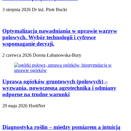
3 sierpnia 2026
Dr inż. Piotr Bucki
Optymalizacja nawadniania w uprawie warzyw
polowych. Wybór technologii i cyfrowe
wspomaganie decyzji.
2 czerwca 2026
Dorota Łabanowska-Bury
Uprawa ogórków gruntowych (polowych) –
wyzwania, nowoczesna agrotechnika i odmiany
odporne na trudne warunki
29 maja 2026
HortiNet
Diagnostyka roślin – między pomiarem a intuicją