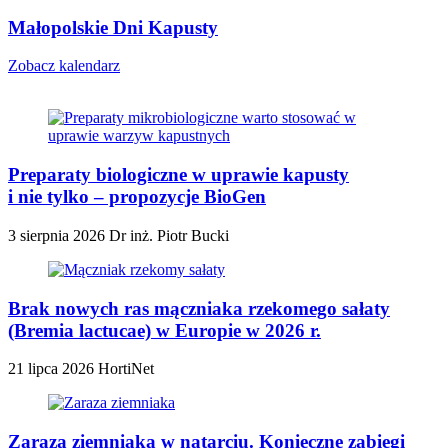
Małopolskie Dni Kapusty
Zobacz kalendarz
Preparaty biologiczne w uprawie kapusty
i nie tylko – propozycje BioGen
3 sierpnia 2026
Dr inż. Piotr Bucki
Brak nowych ras mączniaka rzekomego sałaty
(Bremia lactucae) w Europie w 2026 r.
21 lipca 2026
HortiNet
Zaraza ziemniaka w natarciu. Konieczne zabiegi