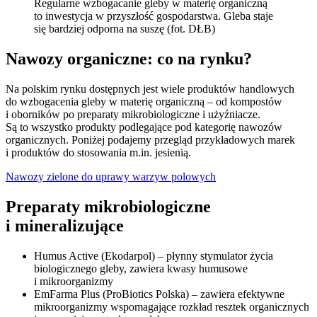
Regularne wzbogacanie gleby w materię organiczną
to inwestycja w przyszłość gospodarstwa. Gleba staje
się bardziej odporna na suszę (fot. DŁB)
Nawozy organiczne: co na rynku?
Na polskim rynku dostępnych jest wiele produktów handlowych
do wzbogacenia gleby w materię organiczną – od kompostów
i oborników po preparaty mikrobiologiczne i użyźniacze.
Są to wszystko produkty podlegające pod kategorię nawozów
organicznych. Poniżej podajemy przegląd przykładowych marek
i produktów do stosowania m.in. jesienią.
Nawozy zielone do uprawy warzyw polowych
Preparaty mikrobiologiczne
i mineralizujące
Humus Active (Ekodarpol) – płynny stymulator życia
biologicznego gleby, zawiera kwasy humusowe
i mikroorganizmy
EmFarma Plus (ProBiotics Polska) – zawiera efektywne
mikroorganizmy wspomagające rozkład resztek organicznych