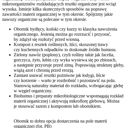
mikroorganizmów rozkładających resztki organiczne jest wciąż
wysoka. Istnieje kilka skutecznych sposobów na poprawę
zawartości materii organicznej w tym okresie. Spójrzmy jakie
nawozy organiczne są polecane w tym okresie.
Obornik bydlęcy, koński czy kurzy to klasyka nawożenia
organicznego. Jesienią można go rozrzucić i przyorać,
by zdążył się rozłożyć przed wiosną.
Kompost z resztek roślinnych, liści, skoszonej trawy
czy kuchennych odpadków to doskonałe źródło humusu.
Zielony nawóz (poplony), czyli rośliny takie jak facelia,
gorczyca, żyto, łubin czy wyka wysiewa się po zbiorach,
a następnie przyoruje przed zimą. Poprawiają strukturę gleby,
wiążą azot i chronią przed erozją.
Zamiast usuwać resztki pożniwne jak łodygi, liście
czy korzenie – warto je rozdrobnić i pozostawić na polu.
Stanowią naturalny materiał do rozkładu, wzbogacając glebę
w węgiel organiczny.
Biohumus i preparaty mikrobiologiczne wspomagają rozkład
materii organicznej i aktywują mikroflorę glebową. Można
je stosować razem z kompostem lub obornikiem.
Obornik to dobra opcja dostarczenia na pole materii
organicznej (fot. PB)