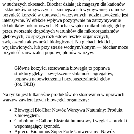
w suchszych okresach. Biochar działa jak magazyn dla kationów
i składników odżywczych – zmniejsza ich wymywanie, co może
przynieść korzyść w uprawach warzywnych, gdzie nawożenie jest
intensywne. W efekcie wpływa pozytywnie na zatrzymywanie
składników pokarmowych. Biochar wspiera mikrobiologię gleby
przez tworzenie dogodnych warunków dla mikroorganizmów
glebowych, co sprzyja rozkładowi resztek organicznych,
zwiększeniu aktywności biologicznej. Na glebach lekkich,
wyjałowionych, lub przy stresie wodnym/słonym — biochar może
przynieść zauważalną poprawę plonów warzyw.
Główne korzyści stosowania biowęgla to poprawa
struktury gleby – zwiększenie stabilności agregatów,
poprawa napowietrzenia i przepuszczalności gleby
(fot. DŁB)
Na rynku jest kilkanaście produktów do stosowania w uprawach
warzyw zawierających biowęgiel organiczny:
Biowęgiel BioChar Nawóz Warzywa Naturalny: Produkt
z biowęglem.
Carbohumic Calbor: Ekstrakt humusowy i węgiel – produkt
wspomagający żyzność.
Agrecol Biohumus Super Forte Uniwersalny: Nawóz