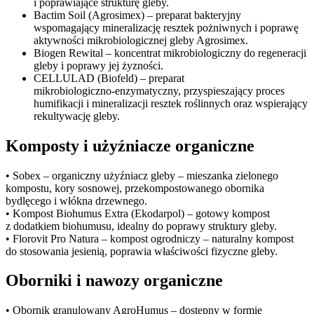
i poprawiające strukturę gleby.
Bactim Soil (Agrosimex) – preparat bakteryjny
wspomagający mineralizację resztek pożniwnych i poprawę
aktywności mikrobiologicznej gleby Agrosimex.
Biogen Rewital – koncentrat mikrobiologiczny do regeneracji
gleby i poprawy jej żyzności.
CELLULAD (Biofeld) – preparat
mikrobiologiczno‑enzymatyczny, przyspieszający proces
humifikacji i mineralizacji resztek roślinnych oraz wspierający
rekultywację gleby.
Komposty i użyźniacze organiczne
• Sobex – organiczny użyźniacz gleby – mieszanka zielonego
kompostu, kory sosnowej, przekompostowanego obornika
bydlęcego i włókna drzewnego.
• Kompost Biohumus Extra (Ekodarpol) – gotowy kompost
z dodatkiem biohumusu, idealny do poprawy struktury gleby.
• Florovit Pro Natura – kompost ogrodniczy – naturalny kompost
do stosowania jesienią, poprawia właściwości fizyczne gleby.
Oborniki i nawozy organiczne
• Obornik granulowany AgroHumus – dostępny w formie