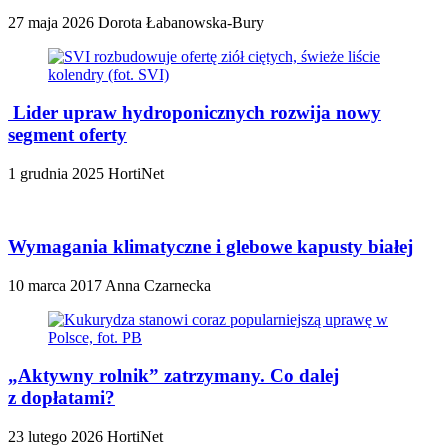
27 maja 2026
Dorota Łabanowska-Bury
Lider upraw hydroponicznych rozwija nowy
segment oferty
1 grudnia 2025
HortiNet
Wymagania klimatyczne i glebowe kapusty białej
10 marca 2017
Anna Czarnecka
„Aktywny rolnik” zatrzymany. Co dalej
z dopłatami?
23 lutego 2026
HortiNet