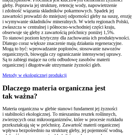
gleby. Poprawia jej strukturę, retencję wody, napowietrzenie
i zdolność wiązania składników pokarmowych. Spadek jej
zawartości prowadzi do mniejszej odporności gleby na suszę, erozję
i wymywanie składników mineralnych. W wielu regionach Polski,
zwłaszcza w centralnej i północno-wschodniej części kraju,
obserwuje się gleby z zawartością próchnicy poniżej 1,5%.
To stanowi poziom krytyczny dla zachowania ich produktywności.
Dlatego coraz większe znaczenie mają działania regeneracyjne.
Mogą to być: wprowadzanie poplonów, stosowanie nawozów
organicznych, biowęgla czy ograniczanie intensywnej uprawy.
Są to zabiegi mające na celu odbudowę zasobów materii
organicznej i długotrwałe utrzymanie żyzności gleb.
Metody w ekologicznej produkcji
Dlaczego materia organiczna jest
tak ważna?
Materia organiczna w glebie stanowi fundament jej żyzności
i stabilności ekologicznej. To mieszanina resztek roślinnych,
zwierzęcych oraz mikroorganizmów, które w procesie rozkładu
przekształcają się w próchnicę. Zawartość materii organicznej
wpływa bezpośrednio na strukturę gleby, jej pojemność wodną,