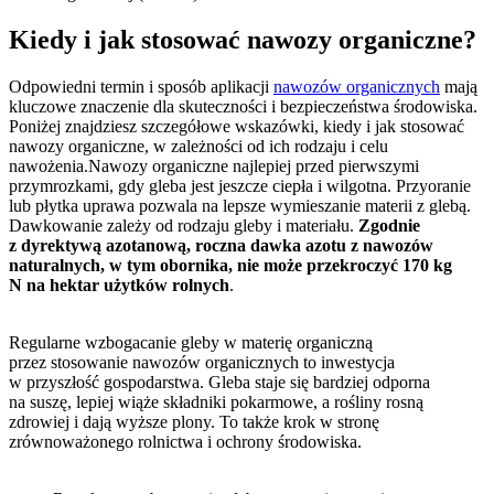
Kiedy i jak stosować nawozy organiczne?
Odpowiedni termin i sposób aplikacji
nawozów organicznych
mają
kluczowe znaczenie dla skuteczności i bezpieczeństwa środowiska.
Poniżej znajdziesz szczegółowe wskazówki, kiedy i jak stosować
nawozy organiczne, w zależności od ich rodzaju i celu
nawożenia.Nawozy organiczne najlepiej przed pierwszymi
przymrozkami, gdy gleba jest jeszcze ciepła i wilgotna. Przyoranie
lub płytka uprawa pozwala na lepsze wymieszanie materii z glebą.
Dawkowanie zależy od rodzaju gleby i materiału.
Zgodnie
z dyrektywą azotanową, roczna dawka azotu z nawozów
naturalnych, w tym obornika, nie może przekroczyć
170 kg
N na hektar użytków rolnych
.
Regularne wzbogacanie gleby w materię organiczną
przez stosowanie nawozów organicznych to inwestycja
w przyszłość gospodarstwa. Gleba staje się bardziej odporna
na suszę, lepiej wiąże składniki pokarmowe, a rośliny rosną
zdrowiej i dają wyższe plony. To także krok w stronę
zrównoważonego rolnictwa i ochrony środowiska.