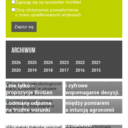
Zapisuję się na newsletter HortiNet
Chcę otrzymywać powiadomienia
o nowo opublikowanych artykułach
ARCHIWUM
Optymalizacja
2026
2025
2024
2023
2022
2021
nawadniania w uprawie
Uprawa ogórków
2020
2019
2018
2017
2016
2015
Preparaty biologiczne
warzyw polowych.
gruntowych
w uprawie kapusty
Wybór technologii
(polowych) –
i nie tylko –
i cyfrowe
wyzwania, nowoczesna
Postępy i trendy
propozycje BioGen
wspomaganie decyzji.
agrotechnika
Diagnostyka roślin –
w hodowli i uprawie
i odmiany odporne
między pomiarem
rzodkiewki. Cz. 2:
na trudne warunki
a intuicją agronomii
Innowacje w zakresie
hodowli odmian
Preparaty biologiczne
rzodkiewki