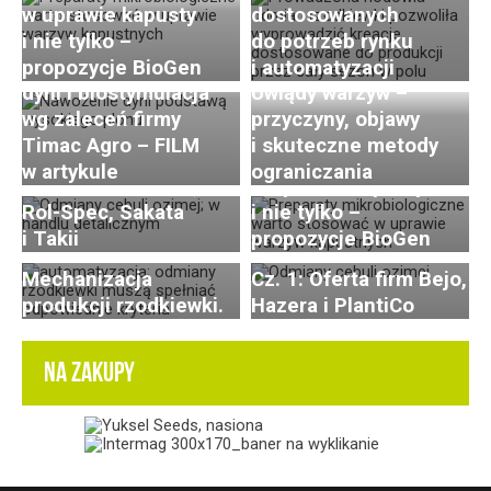
w uprawie kapusty
dostosowanych
i nie tylko –
do potrzeb rynku
Efektywne nawożenie
propozycje BioGen
i automatyzacji
dyni i biostymulacja
Uwiądy warzyw –
Odmiany cebuli ozimej
wg zaleceń firmy
przyczyny, objawy
polecane do uprawy
Timac Agro – FILM
i skuteczne metody
na sezon 2026-2027
Preparaty biologiczne
w artykule
ograniczania
Cz 2: oferta PNOS,
w uprawie kapusty
Postępy i trendy
Odmiany cebuli ozimej
Rol-Spec, Sakata
i nie tylko –
w hodowli i uprawie
polecane do uprawy
i Takii
propozycje BioGen
rzodkiewki. Cz. 3:
na sezon 2026-2027.
Mechanizacja
Cz. 1: Oferta firm Bejo,
produkcji rzodkiewki.
Hazera i PlantiCo
NA ZAKUPY