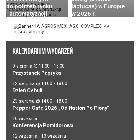
do potrzeb rynku
lactucae) w Europie
i automatyzacji
w 2026 r.
KALENDARIUM WYDARZEŃ
9 sierpnia @ 11:00
-
16:00
Przystanek Papryka
12 sierpnia @ 14:00
-
18:00
Dzień Cebuli
23 sierpnia @ 14:00
-
18:00
Pepper Cafe 2026 „Od Nasion Po Plony”
10 września
Konferencja Pomidorowa
12 września
-
13 września