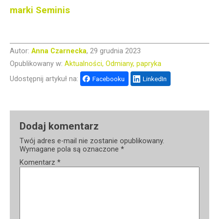
marki Seminis
Autor:
Anna Czarnecka
, 29 grudnia 2023
Opublikowany w:
Aktualności
Odmiany
papryka
Udostępnij artykuł na:
Facebooku
LinkedIn
Dodaj komentarz
Twój adres e-mail nie zostanie opublikowany.
Wymagane pola są oznaczone
*
Komentarz
*