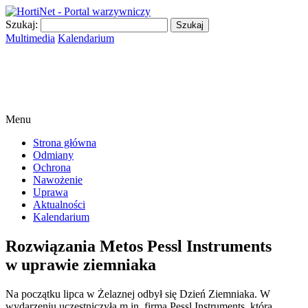
Szukaj:
Multimedia
Kalendarium
Menu
Strona główna
Odmiany
Ochrona
Nawożenie
Uprawa
Aktualności
Kalendarium
Rozwiązania Metos Pessl Instruments
w uprawie ziemniaka
Na początku lipca w Żelaznej odbył się Dzień Ziemniaka. W
wydarzeniu uczestniczyła m.in. firma Pessl Instruments, która