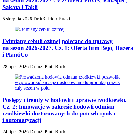
na sezon 2026-2027 Cz 2: oferta PNOS, Rol-Spec,
Sakata i Takii
5 sierpnia 2026
Dr inż. Piotr Bucki
Odmiany cebuli ozimej polecane do uprawy
na sezon 2026-2027. Cz. 1: Oferta firm Bejo, Hazera
i PlantiCo
28 lipca 2026
Dr inż. Piotr Bucki
Postępy i trendy w hodowli i uprawie rzodkiewki.
Cz. 2: Innowacje w zakresie hodowli odmian
rzodkiewki dostosowanych do potrzeb rynku
i automatyzacji
24 lipca 2026
Dr inż. Piotr Bucki