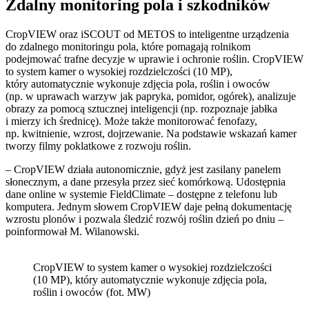
Zdalny monitoring pola i szkodników
CropVIEW oraz iSCOUT od METOS to inteligentne urządzenia
do zdalnego monitoringu pola, które pomagają rolnikom
podejmować trafne decyzje w uprawie i ochronie roślin. CropVIEW
to system kamer o wysokiej rozdzielczości (10 MP),
który automatycznie wykonuje zdjęcia pola, roślin i owoców
(np. w uprawach warzyw jak papryka, pomidor, ogórek), analizuje
obrazy za pomocą sztucznej inteligencji (np. rozpoznaje jabłka
i mierzy ich średnicę). Może także monitorować fenofazy,
np. kwitnienie, wzrost, dojrzewanie. Na podstawie wskazań kamer
tworzy filmy poklatkowe z rozwoju roślin.
– CropVIEW działa autonomicznie, gdyż jest zasilany panelem
słonecznym, a dane przesyła przez sieć komórkową. Udostępnia
dane online w systemie FieldClimate – dostępne z telefonu lub
komputera. Jednym słowem CropVIEW daje pełną dokumentację
wzrostu plonów i pozwala śledzić rozwój roślin dzień po dniu –
poinformował M. Wilanowski.
CropVIEW to system kamer o wysokiej rozdzielczości
(10 MP), który automatycznie wykonuje zdjęcia pola,
roślin i owoców (fot. MW)