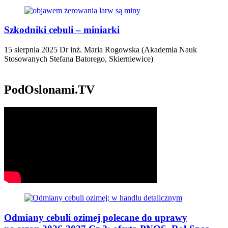
Szkodniki cebuli – miniarki
15 sierpnia 2025
Dr inż. Maria Rogowska (Akademia Nauk
Stosowanych Stefana Batorego, Skierniewice)
PodOslonami.TV
Odmiany cebuli ozimej polecane do uprawy