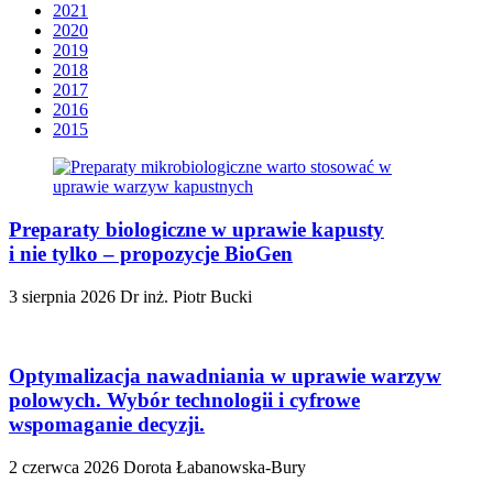
2021
2020
2019
2018
2017
2016
2015
Preparaty biologiczne w uprawie kapusty
i nie tylko – propozycje BioGen
3 sierpnia 2026
Dr inż. Piotr Bucki
Optymalizacja nawadniania w uprawie warzyw
polowych. Wybór technologii i cyfrowe
wspomaganie decyzji.
2 czerwca 2026
Dorota Łabanowska-Bury