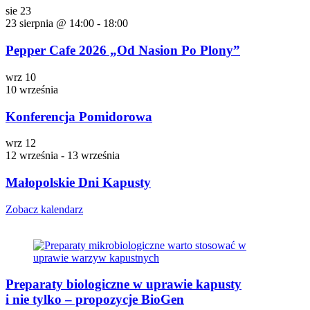
sie
23
23 sierpnia @ 14:00
-
18:00
Pepper Cafe 2026 „Od Nasion Po Plony”
wrz
10
10 września
Konferencja Pomidorowa
wrz
12
12 września
-
13 września
Małopolskie Dni Kapusty
Zobacz kalendarz
Preparaty biologiczne w uprawie kapusty
i nie tylko – propozycje BioGen