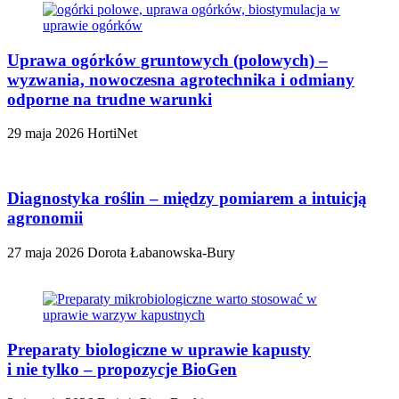
Uprawa ogórków gruntowych (polowych) –
wyzwania, nowoczesna agrotechnika i odmiany
odporne na trudne warunki
29 maja 2026
HortiNet
Diagnostyka roślin – między pomiarem a intuicją
agronomii
27 maja 2026
Dorota Łabanowska-Bury
Preparaty biologiczne w uprawie kapusty
i nie tylko – propozycje BioGen