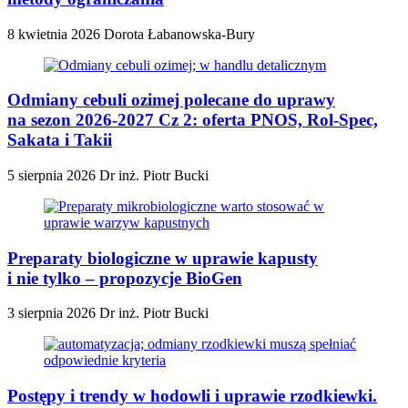
8 kwietnia 2026
Dorota Łabanowska-Bury
Odmiany cebuli ozimej polecane do uprawy
na sezon 2026-2027 Cz 2: oferta PNOS, Rol-Spec,
Sakata i Takii
5 sierpnia 2026
Dr inż. Piotr Bucki
Preparaty biologiczne w uprawie kapusty
i nie tylko – propozycje BioGen
3 sierpnia 2026
Dr inż. Piotr Bucki
Postępy i trendy w hodowli i uprawie rzodkiewki.