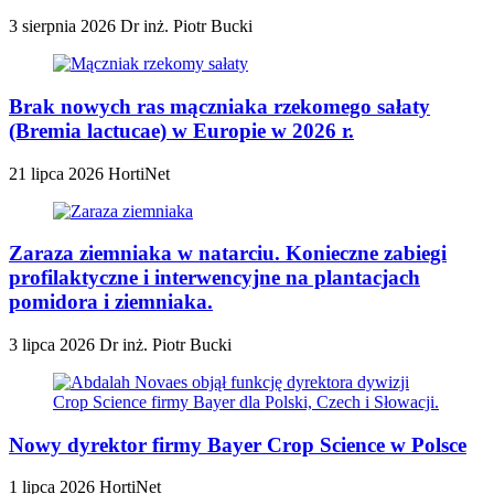
3 sierpnia 2026
Dr inż. Piotr Bucki
Brak nowych ras mączniaka rzekomego sałaty
(Bremia lactucae) w Europie w 2026 r.
21 lipca 2026
HortiNet
Zaraza ziemniaka w natarciu. Konieczne zabiegi
profilaktyczne i interwencyjne na plantacjach
pomidora i ziemniaka.
3 lipca 2026
Dr inż. Piotr Bucki
Nowy dyrektor firmy Bayer Crop Science w Polsce
1 lipca 2026
HortiNet