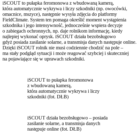
iSCOUT to pułapka feromonowa z wbudowaną kamerą,
która automatycznie wykrywa i liczy szkodniki (np. owocówki,
omacnice, mszyce), następnie wysyła zdjęcia do platformy
FieldClimate. System ten pomaga określić moment wystąpienia
szkodnika i jego intensywność, jednocześnie wspiera decyzje
o zabiegach ochronnych, np. daje rolnikom informację, kiedy
najlepiej wykonać oprysk. iSCOUT działa bezobsługowo
gdyż posiada zasilanie solarne, a transmisja danych następuje online.
Dzięki iSCOUT rolnik nie musi codziennie chodzić na pole –
ma stały podgląd sytuacji i może reagować szybciej i skuteczniej
na pojawiające się w uprawach szkodniki.
iSCOUT to pułapka feromonowa
z wbudowaną kamerą,
która automatycznie wykrywa i liczy
szkodniki (fot. DŁB)
iSCOUT działa bezobsługowo – posiada
zasilanie solarne, a transmisja danych
następuje online (fot. DŁB)