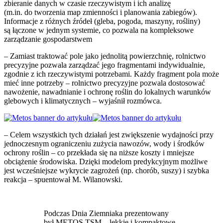
zbieranie danych w czasie rzeczywistym i ich analizę
(m.in. do tworzenia map zmienności i planowania zabiegów).
Informacje z różnych źródeł (gleba, pogoda, maszyny, rośliny)
są łączone w jednym systemie, co pozwala na kompleksowe
zarządzanie gospodarstwem
– Zamiast traktować pole jako jednolitą powierzchnię, rolnictwo
precyzyjne pozwala zarządzać jego fragmentami indywidualnie,
zgodnie z ich rzeczywistymi potrzebami. Każdy fragment pola może
mieć inne potrzeby – rolnictwo precyzyjne pozwala dostosować
nawożenie, nawadnianie i ochronę roślin do lokalnych warunków
glebowych i klimatycznych – wyjaśnił rozmówca.
– Celem wszystkich tych działań jest zwiększenie wydajności przy
jednoczesnym ograniczeniu zużycia nawozów, wody i środków
ochrony roślin – co przekłada się na niższe koszty i mniejsze
obciążenie środowiska. Dzięki modelom predykcyjnym możliwe
jest wcześniejsze wykrycie zagrożeń (np. chorób, suszy) i szybka
reakcja – spuentował M. Wilanowski.
Podczas Dnia Ziemniaka prezentowany
był METOS TSM – lekkie i kompaktowe