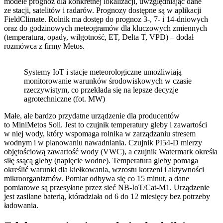
modele prognoz dla konkretnej lokalizacji, uwzględniając dane
ze stacji, satelitów i radarów. Prognozy dostępne są w aplikacji
FieldClimate. Rolnik ma dostęp do prognoz 3-, 7- i 14-dniowych
oraz do godzinowych meteogramów dla kluczowych zmiennych
(temperatura, opady, wilgotność, ET, Delta T, VPD) – dodał
rozmówca z firmy Metos.
Systemy IoT i stacje meteorologiczne umożliwiają
monitorowanie warunków środowiskowych w czasie
rzeczywistym, co przekłada się na lepsze decyzje
agrotechniczne (fot. MW)
Małe, ale bardzo przydatne urządzenie dla producentów
to MiniMetos Soil. Jest to czujnik temperatury gleby i zawartości
w niej wody, który wspomaga rolnika w zarządzaniu stresem
wodnym i w planowaniu nawadniania. Czujnik PI54-D mierzy
objętościową zawartość wody (VWC), a czujnik Watermark określa
siłę ssącą gleby (napięcie wodne). Temperatura gleby pomaga
określić warunki dla kiełkowania, wzrostu korzeni i aktywności
mikroorganizmów. Pomiar odbywa się co 15 minut, a dane
pomiarowe są przesyłane przez sieć NB-IoT/Cat-M1. Urządzenie
jest zasilane baterią, któradziała od 6 do 12 miesięcy bez potrzeby
ładowania.