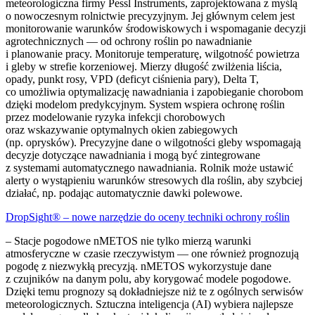
meteorologiczna firmy Pessl Instruments, zaprojektowana z myślą
o nowoczesnym rolnictwie precyzyjnym. Jej głównym celem jest
monitorowanie warunków środowiskowych i wspomaganie decyzji
agrotechnicznych — od ochrony roślin po nawadnianie
i planowanie pracy. Monitoruje temperaturę, wilgotność powietrza
i gleby w strefie korzeniowej. Mierzy długość zwilżenia liścia,
opady, punkt rosy, VPD (deficyt ciśnienia pary), Delta T,
co umożliwia optymalizację nawadniania i zapobieganie chorobom
dzięki modelom predykcyjnym. System wspiera ochronę roślin
przez modelowanie ryzyka infekcji chorobowych
oraz wskazywanie optymalnych okien zabiegowych
(np. oprysków). Precyzyjne dane o wilgotności gleby wspomagają
decyzje dotyczące nawadniania i mogą być zintegrowane
z systemami automatycznego nawadniania. Rolnik może ustawić
alerty o wystąpieniu warunków stresowych dla roślin, aby szybciej
działać, np. podając automatycznie dawki polewowe.
DropSight® – nowe narzędzie do oceny techniki ochrony roślin
– Stacje pogodowe nMETOS nie tylko mierzą warunki
atmosferyczne w czasie rzeczywistym — one również prognozują
pogodę z niezwykłą precyzją. nMETOS wykorzystuje dane
z czujników na danym polu, aby korygować modele pogodowe.
Dzięki temu prognozy są dokładniejsze niż te z ogólnych serwisów
meteorologicznych. Sztuczna inteligencja (AI) wybiera najlepsze