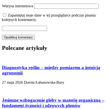
Witryna internetowa
Zapamiętaj moje dane w tej przeglądarce podczas pisania
kolejnych komentarzy.
Polecane artykuły
Diagnostyka roślin – między pomiarem a intuicją
agronomii
27 maja 2026
Dorota Łabanowska-Bury
Jesienne wzbogacenie gleby w materię organiczną –
fundament żyzności i zdrowych plonów