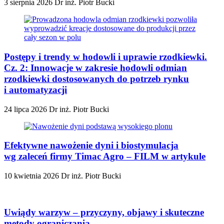
3 sierpnia 2026
Dr inż. Piotr Bucki
Postępy i trendy w hodowli i uprawie rzodkiewki.
Cz. 2: Innowacje w zakresie hodowli odmian
rzodkiewki dostosowanych do potrzeb rynku
i automatyzacji
24 lipca 2026
Dr inż. Piotr Bucki
Efektywne nawożenie dyni i biostymulacja
wg zaleceń firmy Timac Agro – FILM w artykule
10 kwietnia 2026
Dr inż. Piotr Bucki
Uwiądy warzyw – przyczyny, objawy i skuteczne
metody ograniczania