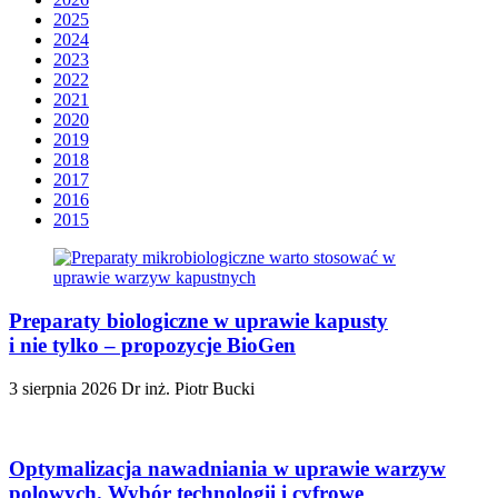
2025
2024
2023
2022
2021
2020
2019
2018
2017
2016
2015
Preparaty biologiczne w uprawie kapusty
i nie tylko – propozycje BioGen
3 sierpnia 2026
Dr inż. Piotr Bucki
Optymalizacja nawadniania w uprawie warzyw
polowych. Wybór technologii i cyfrowe