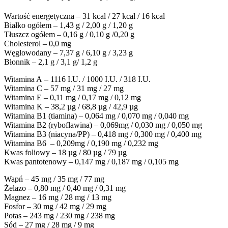
Wartość energetyczna – 31 kcal / 27 kcal / 16 kcal
Białko ogółem – 1,43 g / 2,00 g / 1,20 g
Tłuszcz ogółem – 0,16 g / 0,10 g /0,20 g
Cholesterol – 0,0 mg
Węglowodany – 7,37 g / 6,10 g / 3,23 g
Błonnik – 2,1 g / 3,1 g/ 1,2 g
Witamina A – 1116 I.U. / 1000 I.U. / 318 I.U.
Witamina C – 57 mg / 31 mg / 27 mg
Witamina E – 0,11 mg / 0,17 mg / 0,12 mg
Witamina K – 38,2 µg / 68,8 µg / 42,9 µg
Witamina B1 (tiamina) – 0,064 mg / 0,070 mg / 0,040 mg
Witamina B2 (ryboflawina) – 0,069mg / 0,030 mg / 0,050 mg
Witamina B3 (niacyna/PP) – 0,418 mg / 0,300 mg / 0,400 mg
Witamina B6 – 0,209mg / 0,190 mg / 0,232 mg
Kwas foliowy – 18 µg / 80 µg / 79 µg
Kwas pantotenowy – 0,147 mg / 0,187 mg / 0,105 mg
Wapń – 45 mg / 35 mg / 77 mg
Żelazo – 0,80 mg / 0,40 mg / 0,31 mg
Magnez – 16 mg / 28 mg / 13 mg
Fosfor – 30 mg / 42 mg / 29 mg
Potas – 243 mg / 230 mg / 238 mg
Sód – 27 mg / 28 mg / 9 mg