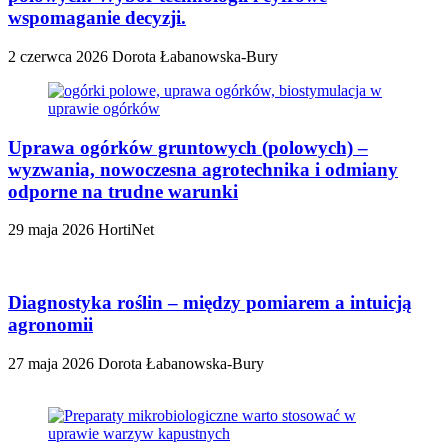
wspomaganie decyzji.
2 czerwca 2026
Dorota Łabanowska-Bury
Uprawa ogórków gruntowych (polowych) –
wyzwania, nowoczesna agrotechnika i odmiany
odporne na trudne warunki
29 maja 2026
HortiNet
Diagnostyka roślin – między pomiarem a intuicją
agronomii
27 maja 2026
Dorota Łabanowska-Bury