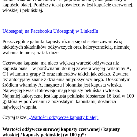
kapuście białej. Poniższy tekst poświęcony jest kapuście czerwonej,
włoskiej i pekińskiej.
Udostępnij na Facebooku
Udostępnij w LinkedIn
Poszczególne gatunki kapusty różnią się od siebie zawartością
niektórych składników odżywczych oraz kalorycznością, niemniej
wahania te nie są aż tak duże.
Czerwona kapusta ma nieco większą wartość odżywcza niż
kapusta biała – w porównaniu do niej zawiera więcej witaminy A,
C i witamin z grupy B oraz minerałów takich jak żelazo. Zawiera
też antocyjany znane z działania antyoksydacyjnego. Doskonałym
źródłem witaminy A, magnezu i błonnika jest kapusta włoska.
Najwięcej kwasu foliowego mają kapusty pekińska i włoska.
Najmniej kaloryczna jest kapusta pekińska (dostarcza 16 kcal w 100
g) która w porównaniu z pozostałymi kapustami, dostarcza
najwięcej wapnia.
Czytaj także:
„Wartości odżywcze kapusty białej”
Wartości odżywcze surowej kapusty czerwonej / kapusty
włoskiej / kapusty pekińskiej
(w 100 g)*: