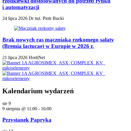
rzodkiewki dostosowanych do potrzeb rynku
i automatyzacji
24 lipca 2026
Dr inż. Piotr Bucki
Brak nowych ras mączniaka rzekomego sałaty
(Bremia lactucae) w Europie w 2026 r.
21 lipca 2026
HortiNet
Kalendarium wydarzeń
sie
9
9 sierpnia @ 11:00
-
16:00
Przystanek Papryka