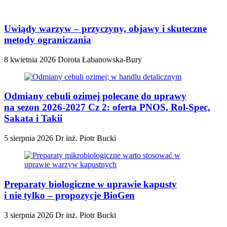
Uwiądy warzyw – przyczyny, objawy i skuteczne
metody ograniczania
8 kwietnia 2026
Dorota Łabanowska-Bury
Odmiany cebuli ozimej polecane do uprawy
na sezon 2026-2027 Cz 2: oferta PNOS, Rol-Spec,
Sakata i Takii
5 sierpnia 2026
Dr inż. Piotr Bucki
Preparaty biologiczne w uprawie kapusty
i nie tylko – propozycje BioGen
3 sierpnia 2026
Dr inż. Piotr Bucki