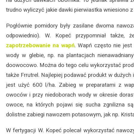
trudno wyliczyć jakie dawki pierwiastka wniesiono z
Pogłównie pomidory były zasilane dwoma nawoza
odpowiednio). W. Kopeć przypomniał także
zapotrzebowanie na wapń
. Wapń często nie jes
wody w glebie, np. na plantacjach nienawadnia
doowocowo. Można do tego celu wykorzystać produkt
także Frrutrel. Najlepiej podawać produkt w dużych 
jest użyć 600 l/ha. Zabieg w preparatami z wa
owoców i przy niedoborach wody w okresie doras
owoce, na których pojawi się sucha zgnilizna 
dolistne zabiegi nawozem potasowym, jak np. Kris
W fertygacji W. Kopeć polecał wykorzystać nawozy z