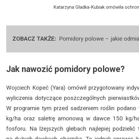
Katarzyna Gładka-Kubiak omówiła ochron
Pomidory polowe – jakie odmia
Jak nawozić pomidory polowe?
Wojciech Kopeć (Yara) omówił przygotowany indyw
wyliczenia dotyczące poszczególnych pierwiastków
W programie tym przed sadzeniem roślin podano
kg/ha oraz saletrę amonową w dawce 150 kg/ha
fosforu. Na lżejszych glebach najlepiej podzielić
na dużych dawkach obornika. To jednak sprawia ż