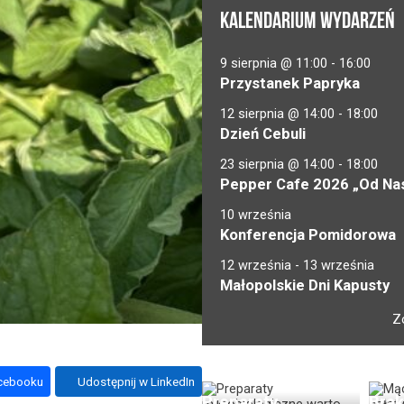
KALENDARIUM WYDARZEŃ
9 sierpnia @ 11:00
-
16:00
Przystanek Papryka
12 sierpnia @ 14:00
-
18:00
Dzień Cebuli
23 sierpnia @ 14:00
-
18:00
Pepper Cafe 2026 „Od Nas
10 września
Konferencja Pomidorowa
12 września
-
13 września
Małopolskie Dni Kapusty
Z
acebooku
Udostępnij w LinkedIn
Preparaty
Brak