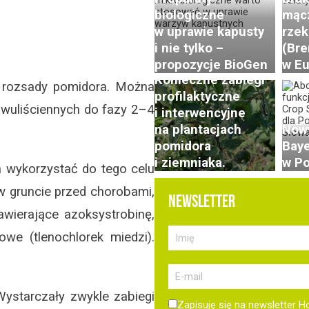
biologiczne
mąc
w uprawie kapusty
rzek
Zaraza ziemniaka
i nie tylko –
(Bre
w natarciu.
propozycje BioGen
w Eu
Konieczne zabiegi
m rozsady pomidora. Można
profilaktyczne
dwuliściennych do fazy 2–4
i interwencyjne
na plantacjach
Nowy
pomidora
Baye
i ziemniaka.
w Po
a wykorzystać do tego celu
w gruncie przed chorobami,
NEWSLETTER
awierające azoksystrobinę,
we (tlenochlorek miedzi).
ystarczały zwykle zabiegi
Zapisuję się na newsletter H