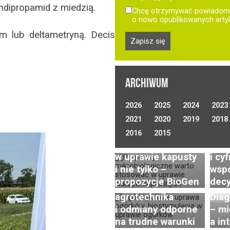
ndipropamid z miedzią.
Chcę otrzymywać powiadomi
o nowo opublikowanych arty
m lub deltametryną. Decis
ARCHIWUM
Opty
2026
2025
2024
2023
nawa
2021
2020
2019
w up
2018
Preparaty
polo
2016
2015
Uprawa ogórków
biologiczne
tech
gruntowych
w uprawie kapusty
i cy
(polowych) –
i nie tylko –
wsp
wyzwania,
propozycje BioGen
decy
nowoczesna
Post
agrotechnika
Diag
w ho
i odmiany odporne
– m
rzod
na trudne warunki
a in