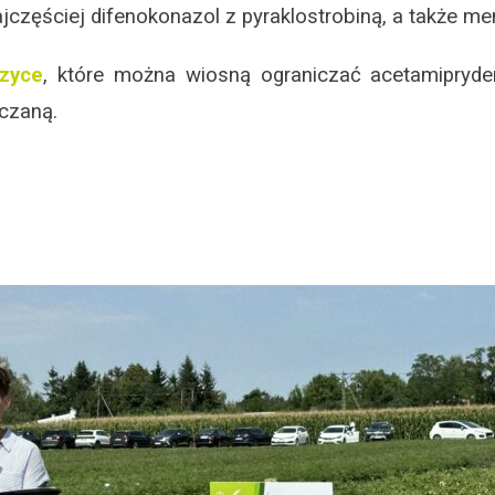
zęściej difenokonazol z pyraklostrobiną, a także me
zyce
, które można wiosną ograniczać acetamipryde
czaną.