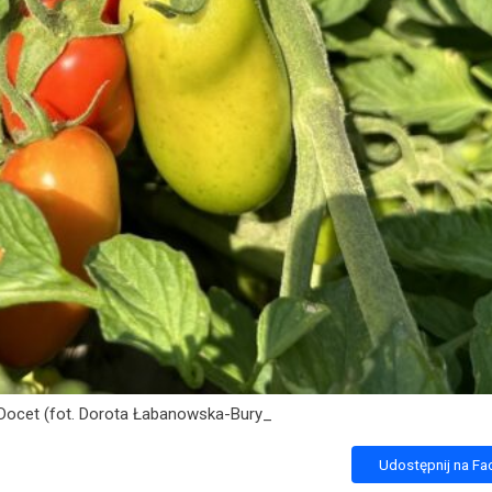
Docet (fot. Dorota Łabanowska-Bury_
Udostępnij na F