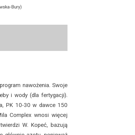
owska-Bury)
 program nawożenia. Swoje
y i wody (dla fertygacji).
ha, PK 10-30 w dawce 150
ila Complex wnosi więcej
 twierdzi W. Kopeć, bazują
e głównie azotu, ponieważ