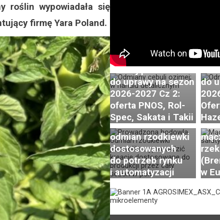
 roślin wypowiadała się
tujący firmę Yara Poland.
Odmiany cebuli
Odmi
ozimej polecane
ozim
Postępy i trendy
do uprawy na sezon
do u
w hodowli i uprawie
2026-2027 Cz 2:
2026
rzodkiewki. Cz. 2:
oferta PNOS, Rol-
Ofer
Innowacje
Spec, Sakata i Takii
Haze
w zakresie hodowli
Brak
odmian rzodkiewki
mąc
dostosowanych
rzek
do potrzeb rynku
(Bre
i automatyzacji
w Eu