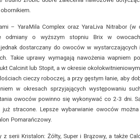
 obornikiem.
mi – YaraMila Complex oraz YaraLiva Nitrabor (w 
, że odmiany o wyższym stopniu Brix w owoca
t jednak dostarczany do owoców w wystarczających i
nych. Takie uprawy wymagają nawożenia wapniem po
 Calcinit lub Stopit, a w okresie okołokwitnieniowym
ilościach cieczy roboczej, a przy gęstym łanie, aby do
pniem w okresach sprzyjających występowaniu such
tania owoców powinno się wykonywać co 2-3 dni. Są
są już stracone. Lepsze wybarwianie owoców można
talon Pomarańczowy.
 serii Kristalon: Żółty, Super i Brązowy, a także Cal