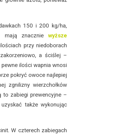
dawkach 150 i 200 kg/ha,
ch mają znacznie
wyższe
lościach przy niedoborach
zakorzeniowo, a ściślej –
 pewne ilości wapnia wnosi
brze pokryć owoce najlepiej
ej zgnilizny wierzchołków
 to zabiegi prewencyjne –
 uzyskać także wykonując
cinit. W czterech zabiegach