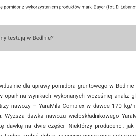
ę pomidor z wykorzystaniem produktów marki Bayer (fot. D. Łaban
ny testują w Bedlnie?
idualnie dla uprawy pomidora gruntowego w Bedlnie
 oparł na wynikach wykonanych wcześniej analiz gleb
 trzy nawozy – YaraMila Complex w dawce 170 kg/
. Wyższa dawka nawozu wieloskładnikowego YaraM
 tę dawkę na dwie części. Niektórzy producenci, jak
e trudno zrobić dobre zalecenia nawozowe dotycząc