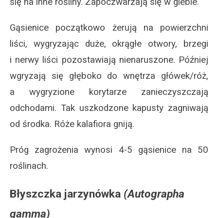
się na inne rośliny. Zapoczwarzają się w glebie.
Gąsienice początkowo żerują na powierzchni
liści, wygryzając duże, okrągłe otwory, brzegi
i nerwy liści pozostawiają nienaruszone. Później
wgryzają się głęboko do wnętrza główek/róż,
a wygryzione korytarze zanieczyszczają
odchodami. Tak uszkodzone kapusty zagniwają
od środka. Róże kalafiora gniją.
Próg zagrożenia wynosi 4-5 gąsienice na 50
roślinach.
Błyszczka jarzynówka
(Autographa
gamma)