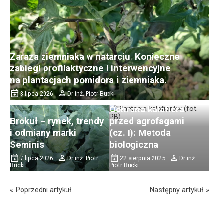
Zaraza ziemniaka w natarciu. Konieczne
zabiegi profilaktyczne i interwencyjne
na plantacjach pomidora i ziemniaka.
3 lipca 2026
Dr inż. Piotr Bucki
Ochrona kalafiora
Brokuł – rynek, trendy
przed agrofagami
i odmiany marki
(cz. I): Metoda
Wymagania
Seminis
biologiczna
klimatyczne i glebowe
Wymagania
7 lipca 2026
Dr inż. Piotr
22 sierpnia 2025
Dr inż.
do uprawy buraka
klimatyczne i glebowe
Bucki
Piotr Bucki
ćwikłowego
do uprawy szpinaku
15 maja 2017
Anna
27 maja 2017
Anna
Poprzedni artykuł
Następny artykuł
Czarnecka
Czarnecka