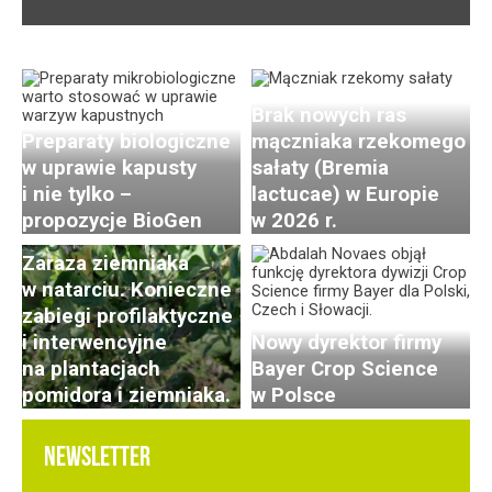
Brak nowych ras
Preparaty biologiczne
mączniaka rzekomego
w uprawie kapusty
sałaty (Bremia
i nie tylko –
lactucae) w Europie
propozycje BioGen
w 2026 r.
Zaraza ziemniaka
w natarciu. Konieczne
zabiegi profilaktyczne
i interwencyjne
Nowy dyrektor firmy
na plantacjach
Bayer Crop Science
pomidora i ziemniaka.
w Polsce
NEWSLETTER