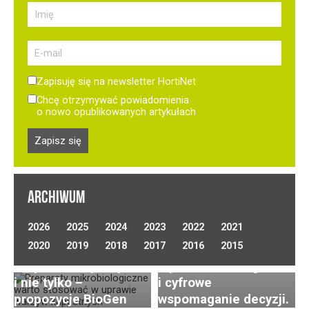
Zapisuję się na newsletter HortiNet
Chcę otrzymywać powiadomienia
o nowo opublikowanych artykułach
ARCHIWUM
Optymalizacja
2026
2025
2024
2023
2022
2021
nawadniania w uprawie
Uprawa ogórków
2020
2019
2018
2017
2016
2015
Preparaty biologiczne
warzyw polowych.
gruntowych
w uprawie kapusty
Wybór technologii
(polowych) –
i nie tylko –
i cyfrowe
wyzwania, nowoczesna
Postępy i trendy
propozycje BioGen
wspomaganie decyzji.
agrotechnika
Diagnostyka roślin –