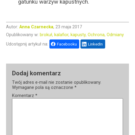
gatunku warzyw kapustnych.
Autor:
Anna Czarnecka
, 23 maja 2017
Opublikowany w:
brokuł
kalafior
kapusty
Ochrona
Odmiany
Udostępnij artykuł na:
Facebooku
LinkedIn
Dodaj komentarz
Twój adres e-mail nie zostanie opublikowany.
Wymagane pola są oznaczone
*
Komentarz
*