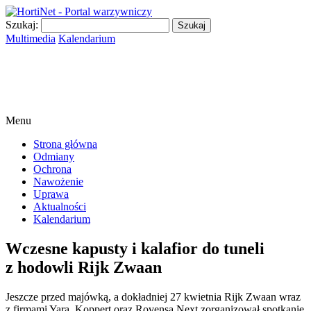
Szukaj:
Multimedia
Kalendarium
Menu
Strona główna
Odmiany
Ochrona
Nawożenie
Uprawa
Aktualności
Kalendarium
Wczesne kapusty i kalafior do tuneli
z hodowli Rijk Zwaan
Jeszcze przed majówką, a dokładniej 27 kwietnia Rijk Zwaan wraz
z firmami Yara, Koppert oraz Rovensa Next zorganizował spotkanie