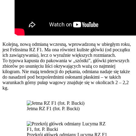
Kolejną, nową odmianą wczesną, wprowadzoną w ubiegłym roku,
jest Felissima RZ F1. Ma ona również kuliste główki (od początku
ich zawiązywania), lecz o wyraźnie większych rozmiarach.
To typowa kapusta do pakowania w „szóstki”, główki pierwszych
zbiorów po usunięciu liści okrywających ważą co najmniej
kilogram. Nie mają tendencji do pękania, odmiana nadaje się także
do nasadzeń pod bezpośrednimi osłonami płaskimi – w takich
warunkach górny pułap wagowy znajduje się w okolicach 2 – 2,2
kg.
Jetma RZ F1 (fot. P. Bucki)
Przekrój główek odmiany Lucyma RZ F1