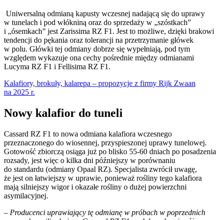
Uniwersalną odmianą kapusty wczesnej nadającą się do uprawy
w tunelach i pod włókniną oraz do sprzedaży w „szóstkach”
i „ósemkach” jest Zarissima RZ F1. Jest to możliwe, dzięki brakowi
tendencji do pękania oraz tolerancji na przetrzymanie główek
w polu. Główki tej odmiany dobrze się wypełniają, pod tym
względem wykazuje ona cechy pośrednie między odmianami
Lucyma RZ F1 i Fellisima RZ F1.
Kalafiory, brokuły, kalarepa – propozycje z firmy Rijk Zwaan
na 2025 r.
Nowy kalafior do tuneli
Cassard RZ F1 to nowa odmiana kalafiora wczesnego
przeznaczonego do wiosennej, przyspieszonej uprawy tunelowej.
Gotowość zbiorczą osiąga już po blisko 55-60 dniach po posadzenia
rozsady, jest więc o kilka dni późniejszy w porównaniu
do standardu (odmiany Opaal RZ). Specjalista zwrócił uwagę,
że jest on łatwiejszy w uprawie, ponieważ rośliny tego kalafiora
mają silniejszy wigor i okazałe rośliny o dużej powierzchni
asymilacyjnej.
–
Producenci uprawiający tę odmianę w próbach w poprzednich