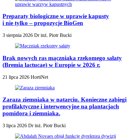
Preparaty biologiczne w uprawie kapusty
i nie tylko – propozycje BioGen
3 sierpnia 2026
Dr inż. Piotr Bucki
Brak nowych ras mączniaka rzekomego sałaty
(Bremia lactucae) w Europie w 2026 r.
21 lipca 2026
HortiNet
Zaraza ziemniaka w natarciu. Konieczne zabiegi
profilaktyczne i interwencyjne na plantacjach
pomidora i ziemniaka.
3 lipca 2026
Dr inż. Piotr Bucki