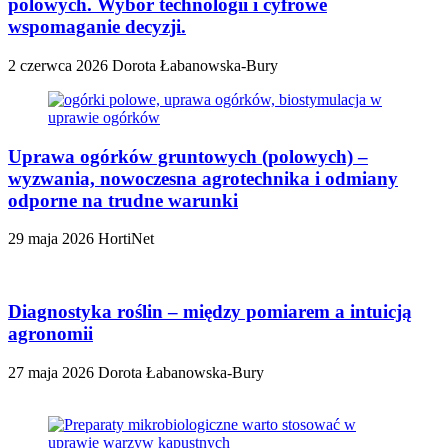
polowych. Wybór technologii i cyfrowe
wspomaganie decyzji.
2 czerwca 2026
Dorota Łabanowska-Bury
Uprawa ogórków gruntowych (polowych) –
wyzwania, nowoczesna agrotechnika i odmiany
odporne na trudne warunki
29 maja 2026
HortiNet
Diagnostyka roślin – między pomiarem a intuicją
agronomii
27 maja 2026
Dorota Łabanowska-Bury