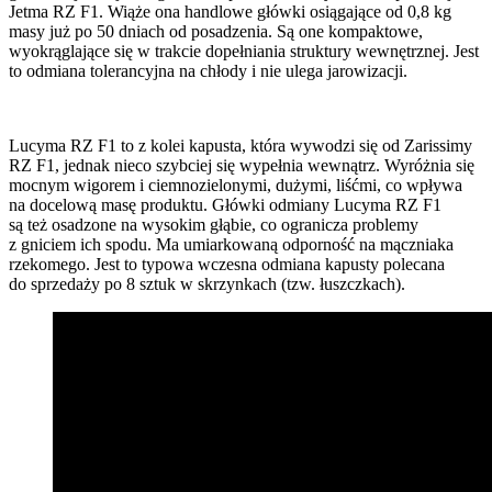
Jetma RZ F1. Wiąże ona handlowe główki osiągające od 0,8 kg
masy już po 50 dniach od posadzenia. Są one kompaktowe,
wyokrąglające się w trakcie dopełniania struktury wewnętrznej. Jest
to odmiana tolerancyjna na chłody i nie ulega jarowizacji.
Lucyma RZ F1 to z kolei kapusta, która wywodzi się od Zarissimy
RZ F1, jednak nieco szybciej się wypełnia wewnątrz. Wyróżnia się
mocnym wigorem i ciemnozielonymi, dużymi, liśćmi, co wpływa
na docelową masę produktu. Główki odmiany Lucyma RZ F1
są też osadzone na wysokim głąbie, co ogranicza problemy
z gniciem ich spodu. Ma umiarkowaną odporność na mączniaka
rzekomego. Jest to typowa wczesna odmiana kapusty polecana
do sprzedaży po 8 sztuk w skrzynkach (tzw. łuszczkach).