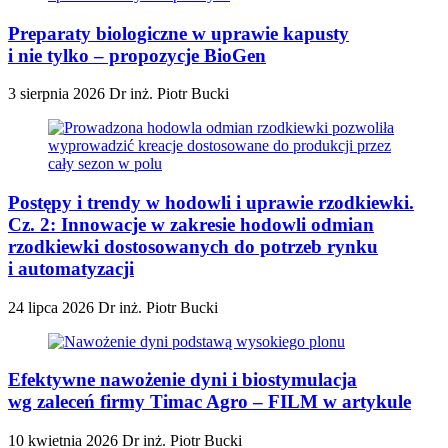
Preparaty biologiczne w uprawie kapusty
i nie tylko – propozycje BioGen
3 sierpnia 2026
Dr inż. Piotr Bucki
Postępy i trendy w hodowli i uprawie rzodkiewki.
Cz. 2: Innowacje w zakresie hodowli odmian
rzodkiewki dostosowanych do potrzeb rynku
i automatyzacji
24 lipca 2026
Dr inż. Piotr Bucki
Efektywne nawożenie dyni i biostymulacja
wg zaleceń firmy Timac Agro – FILM w artykule
10 kwietnia 2026
Dr inż. Piotr Bucki