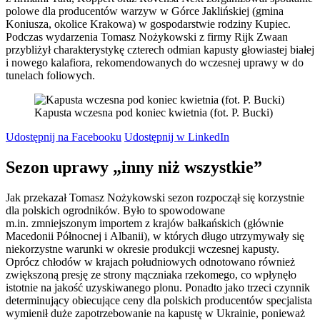
polowe dla producentów warzyw w Górce Jaklińskiej (gmina
Koniusza, okolice Krakowa) w gospodarstwie rodziny Kupiec.
Podczas wydarzenia Tomasz Nożykowski z firmy Rijk Zwaan
przybliżył charakterystykę czterech odmian kapusty głowiastej białej
i nowego kalafiora, rekomendowanych do wczesnej uprawy w do
tunelach foliowych.
Kapusta wczesna pod koniec kwietnia (fot. P. Bucki)
Udostępnij na Facebooku
Udostępnij w LinkedIn
Sezon uprawy „inny niż wszystkie”
Jak przekazał Tomasz Nożykowski sezon rozpoczął się korzystnie
dla polskich ogrodników. Było to spowodowane
m.in. zmniejszonym importem z krajów bałkańskich (głównie
Macedonii Północnej i Albanii), w których długo utrzymywały się
niekorzystne warunki w okresie produkcji wczesnej kapusty.
Oprócz chłodów w krajach południowych odnotowano również
zwiększoną presję ze strony mączniaka rzekomego, co wpłynęło
istotnie na jakość uzyskiwanego plonu. Ponadto jako trzeci czynnik
determinujący obiecujące ceny dla polskich producentów specjalista
wymienił duże zapotrzebowanie na kapustę w Ukrainie, ponieważ