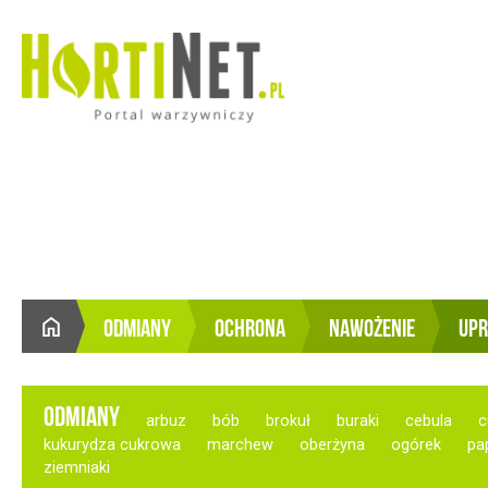
ODMIANY
OCHRONA
NAWOŻENIE
UP
STRONA
GŁÓWNA
ODMIANY
arbuz
bób
brokuł
buraki
cebula
c
kukurydza cukrowa
marchew
oberżyna
ogórek
pa
ziemniaki