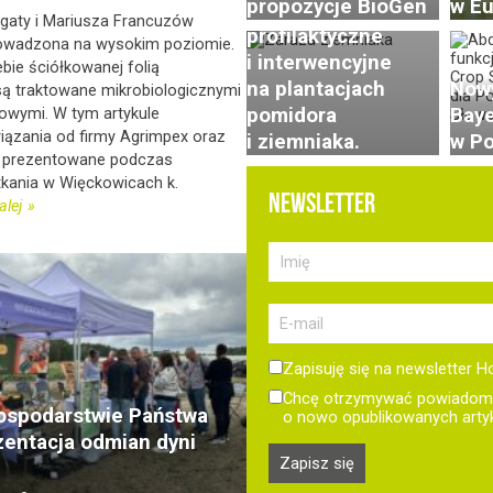
propozycje BioGen
w Eu
Konieczne zabiegi
gaty i Mariusza Francuzów
profilaktyczne
rowadzona na wysokim poziomie.
i interwencyjne
ebie ściółkowanej folią
na plantacjach
Nowy
są traktowane mikrobiologicznymi
pomidora
Baye
owymi. W tym artykule
ązania od firmy Agrimpex oraz
i ziemniaka.
w Po
y prezentowane podczas
kania w Więckowicach k.
NEWSLETTER
alej
Zapisuję się na newsletter H
Chcę otrzymywać powiadomi
ospodarstwie Państwa
o nowo opublikowanych arty
zentacja odmian dyni