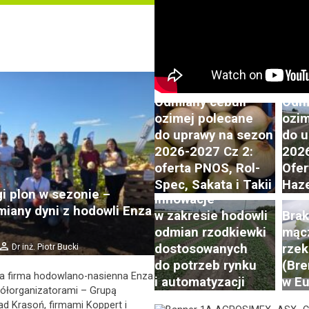
Odmiany cebuli
Odmi
ozimej polecane
ozim
do uprawy na sezon
do u
Postępy i trendy
2026-2027 Cz 2:
2026
w hodowli i uprawie
oferta PNOS, Rol-
Ofer
rzodkiewki. Cz. 2:
Spec, Sakata i Takii
Haze
gi plon w sezonie –
Innowacje
iany dyni z hodowli Enza
w zakresie hodowli
Brak
odmian rzodkiewki
mąc
Dr inż. Piotr Bucki
dostosowanych
rzek
do potrzeb rynku
(Bre
a firma hodowlano-nasienna Enza
i automatyzacji
w Eu
ółorganizatorami – Grupą
 Krasoń, firmami Koppert i