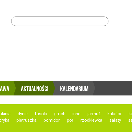
Szukaj:
RAWA
AKTUALNOŚCI
KALENDARIUM
ukinia
dynie
fasola
groch
inne
jarmuż
kalafior
k
pryka
pietruszka
pomidor
por
rzodkiewka
sałaty
se