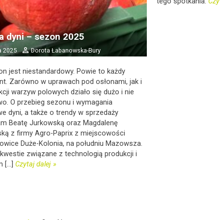
tego spotkania.
Czyt
a dyni – sezon 2025
a 2025
Dorota Łabanowska-Bury
on jest niestandardowy. Powie to każdy
nt. Zarówno w uprawach pod osłonami, jak i
cji warzyw polowych działo się dużo i nie
two. O przebieg sezonu i wymagania
e dyni, a także o trendy w sprzedaży
am Beatę Jurkowską oraz Magdalenę
ką z firmy Agro-Paprix z miejscowości
łowice Duże-Kolonia, na południu Mazowsza.
 kwestie związane z technologią produkcji i
[...]
Czytaj dalej