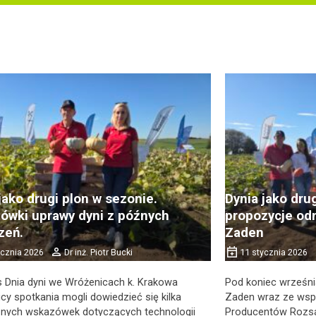
jako drugi plon w sezonie.
Dynia jako dru
ówki uprawy dyni z późnych
propozycje odm
zeń.
Zaden
ycznia 2026
Dr inż. Piotr Bucki
11 stycznia 2026
 Dnia dyni we Wróżenicach k. Krakowa
Pod koniec wrześni
cy spotkania mogli dowiedzieć się kilka
Zaden wraz ze wsp
znych wskazówek dotyczących technologii
Producentów Rozsad