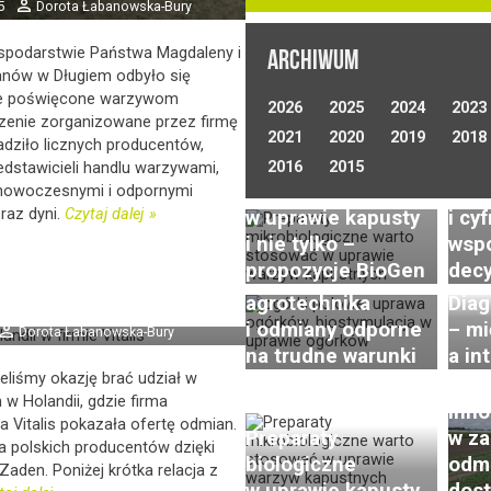
5
Dorota Łabanowska-Bury
ospodarstwie Państwa Magdaleny i
ARCHIWUM
nów w Długiem odbyło się
Opty
we poświęcone warzywom
2026
2025
2024
2023
nawa
zenie zorganizowane przez firmę
2021
2020
2019
w up
2018
ziło licznych producentów,
Preparaty
polo
2016
2015
dstawicieli handlu warzywami,
Uprawa ogórków
biologiczne
tech
nowoczesnymi i odpornymi
gruntowych
raz dyni.
Czytaj dalej
w uprawie kapusty
i cy
(polowych) –
i nie tylko –
wsp
wyzwania,
propozycje BioGen
decy
s, odmiany dla Polski
nowoczesna
a Zaden
agrotechnika
Diag
i odmiany odporne
– m
Post
Dorota Łabanowska-Bury
na trudne warunki
a in
w ho
eliśmy okazję brać udział w
rzod
w Holandii, gdzie firma
Inno
 Vitalis pokazała ofertę odmian.
Preparaty
w za
a polskich producentów dzięki
biologiczne
odmi
aden. Poniżej krótka relacja z
w uprawie kapusty
dos