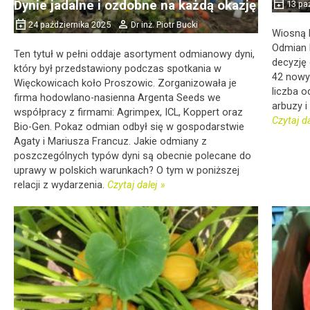
Dynie jadalne i ozdobne na każdą okazję
13 paź
24 października 2025
Dr inż. Piotr Bucki
Wiosną b
Odmian 
Ten tytuł w pełni oddaje asortyment odmianowy dyni,
decyzję
który był przedstawiony podczas spotkania w
42 nowy
Więckowicach koło Proszowic. Zorganizowała je
liczba o
firma hodowlano-nasienna Argenta Seeds we
arbuzy i
współpracy z firmami: Agrimpex, ICL, Koppert oraz
Czytaj da
Bio-Gen. Pokaz odmian odbył się w gospodarstwie
Agaty i Mariusza Francuz. Jakie odmiany z
poszczególnych typów dyni są obecnie polecane do
uprawy w polskich warunkach? O tym w poniższej
relacji z wydarzenia.
Czytaj dalej