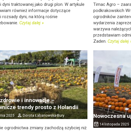
i dyni traktowanej jako drugi plon. W artykule
Timac Agro – zaar
awiam również informacje dotyczące
podkrakowskich Wr
i rozsady dyni, na którą rośnie
ogrodników zainte
ebowanie.
Czytaj dalej
wydarzenia zaprez
warzywa należących
przedstawiam odmia
Zaden.
Czytaj dalej
 zdrowie i innowacje –
nicze trendy prosto z Holandii
Nowoczesna up
dnia 2025
Dorota Łabanowska-Bury
14 listopada 2025
ie ogrodnictwa zmiany zachodzą szybciej niż