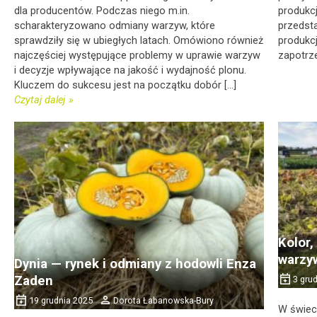
dla producentów. Podczas niego m.in.
produkcj
scharakteryzowano odmiany warzyw, które
przedst
sprawdziły się w ubiegłych latach. Omówiono również
produkcj
najczęściej występujące problemy w uprawie warzyw
zapotrz
i decyzje wpływające na jakość i wydajność plonu.
Kluczem do sukcesu jest na początku dobór [...]
Czytaj dalej
Kolor,
warzyw
Dynia — rynek i odmiany z hodowli Enza
Zaden
3 gru
19 grudnia 2025
Dorota Łabanowska-Bury
W świec