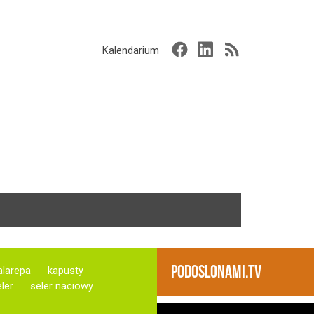
Kalendarium
PODOSLONAMI.TV
alarepa
kapusty
ler
seler naciowy