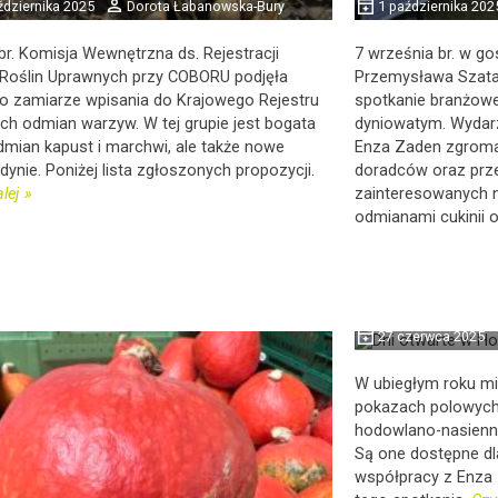
dziernika 2025
Dorota Łabanowska-Bury
1 października 202
r. Komisja Wewnętrzna ds. Rejestracji
7 września br. w g
Roślin Uprawnych przy COBORU podjęła
Przemysława Szata
 o zamiarze wpisania do Krajowego Rejestru
spotkanie branżo
ch odmian warzyw. W tej grupie jest bogata
dyniowatym. Wydar
dmian kapust i marchwi, ale także nowe
Enza Zaden zgromad
 dynie. Poniżej lista zgłoszonych propozycji.
doradców oraz prze
lej
zainteresowanych 
odmianami cukinii o
Hodowla Vitali
w ofercie Enz
27 czerwca 2025
W ubiegłym roku mi
pokazach polowych 
hodowlano-nasienna
Są one dostępne dl
współpracy z Enza Z