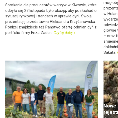
mogłoby
Spotkanie dla producentów warzyw w Klwowie, które
prezent
odbyło się 27 listopada było okazją, aby posłuchać o
w Holan
sytuacji rynkowej i trendach w uprawie dyni. Swoją
wydarze
prezentację przedstawiła Aleksandra Krzyżanowska.
odwiedz
Poniżej znajdziecie też Państwo ofertę odmian dyń z
główne t
portfolio firmy Enza Zaden.
Czytaj dalej
– oraz 
zmienne
dokładn
Sakata.
Nowe 
rejes