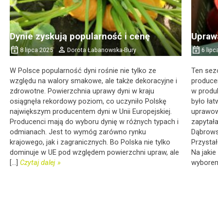
Dynie zyskują popularność i cenę
Upraw
8 lipca 2025
Dorota Łabanowska-Bury
6 lipc
W Polsce popularność dyni rośnie nie tylko ze
Ten sez
względu na walory smakowe, ale także dekoracyjne i
produce
zdrowotne. Powierzchnia uprawy dyni w kraju
w produk
osiągnęła rekordowy poziom, co uczyniło Polskę
było ła
największym producentem dyni w Unii Europejskiej.
uprawow
Producenci mają do wyboru dynię w różnych typach i
zapytał
odmianach. Jest to wymóg zarówno rynku
Dąbrows
krajowego, jak i zagranicznych. Bo Polska nie tylko
Przysta
dominuje w UE pod względem powierzchni upraw, ale
Na jakie
[...]
Czytaj dalej
wyborem 