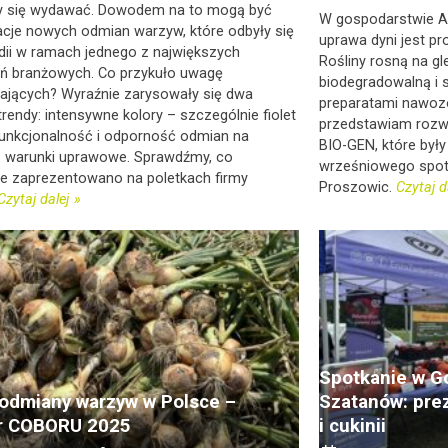
 się wydawać. Dowodem na to mogą być
W gospodarstwie A
acje nowych odmian warzyw, które odbyły się
uprawa dyni jest p
dii w ramach jednego z największych
Rośliny rosną na gl
ń branżowych. Co przykuło uwagę
biodegradowalną i 
ających? Wyraźnie zarysowały się dwa
preparatami nawoz
rendy: intensywne kolory – szczególnie fiolet
przedstawiam rozwi
funkcjonalność i odporność odmian na
BIO-GEN, które był
 warunki uprawowe. Sprawdźmy, co
wrześniowego spot
ie zaprezentowano na poletkach firmy
Proszowic.
Czytaj d
Czytaj dalej
Spotkanie w G
odmiany warzyw w Polsce –
Szatanów: pre
tr COBORU 2025
i cukinii