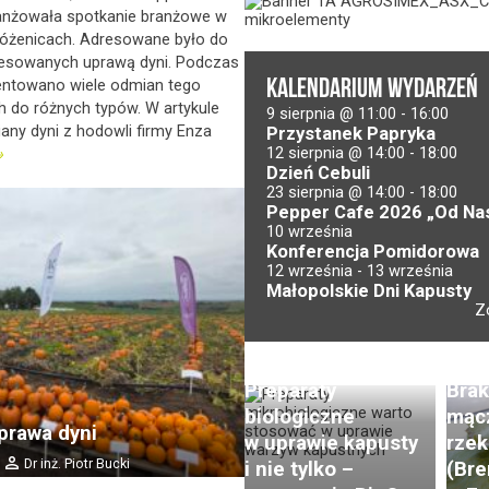
anżowała spotkanie branżowe w
óżenicach. Adresowane było do
resowanych uprawą dyni. Podczas
KALENDARIUM WYDARZEŃ
entowano wiele odmian tego
 do różnych typów. W artykule
9 sierpnia @ 11:00
-
16:00
ny dyni z hodowli firmy Enza
Przystanek Papryka
12 sierpnia @ 14:00
-
18:00
Dzień Cebuli
23 sierpnia @ 14:00
-
18:00
Pepper Cafe 2026 „Od Nas
10 września
Konferencja Pomidorowa
12 września
-
13 września
Małopolskie Dni Kapusty
Z
Preparaty
Brak
biologiczne
mąc
rawa dyni
w uprawie kapusty
rzek
Zaraza ziemniaka
Dr inż. Piotr Bucki
i nie tylko –
(Bre
w natarciu.