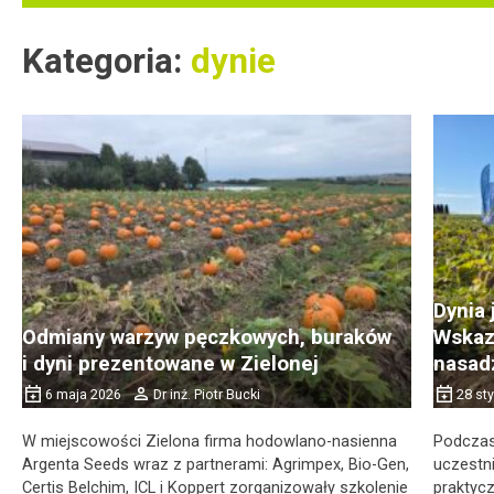
Kategoria:
dynie
Dynia 
Odmiany warzyw pęczkowych, buraków
Wskaz
i dyni prezentowane w Zielonej
nasad
6 maja 2026
Dr inż. Piotr Bucki
28 st
W miejscowości Zielona firma hodowlano-nasienna
Podczas
Argenta Seeds wraz z partnerami: Agrimpex, Bio-Gen,
uczestni
Certis Belchim, ICL i Koppert zorganizowały szkolenie
praktyc